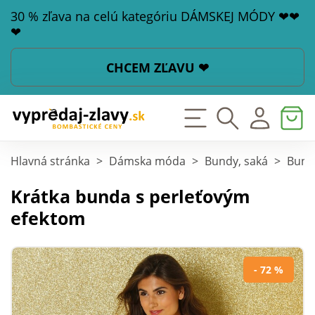
30 % zľava na celú kategóriu DÁMSKEJ MÓDY ❤❤
❤
CHCEM ZĽAVU ❤
Hlavná stránka
>
Dámska móda
>
Bundy, saká
>
Bund
Krátka bunda s perleťovým
efektom
- 72 %