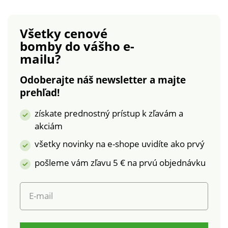
kvalitné spracovanie
bunda: nepremokavá
zaručuje dlhú
úprava. Prešitie. 2
Všetky cenové
životnosť. Výrazným
vnútorné vrecká s
bomby
do vášho e-
prvkom je kapucňa s
efektom fleecu.
mailu?
čiernym kožúškom,
Strana s nepravou
ktorá Vás nielen
kožušinou: jemná a
Odoberajte náš newsletter a majte
ochráni pred vetrom
hrejivá, nedá zime
prehľad!
a chladom, ale taktiež
šancu! 2 vnútorné
pridá štýlový prvok.
vrecká na zips s
získate prednostný prístup k zľavám a
Tento kontrast farieb
efektom fleecu.
akciám
dáva Vašej bunde
Možno prať v práčke.
jedinečný a
všetky novinky na e-shope uvidíte ako prvý
nezameniteľný
pošleme vám zľavu 5 € na prvú objednávku
vzhľad!
E-mail