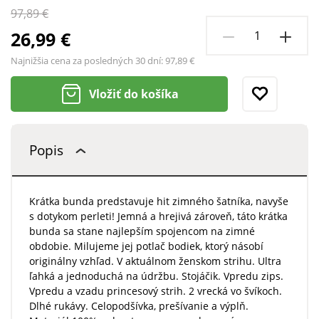
97,89 €
26,99 €
Najnižšia cena za posledných 30 dní:
97,89 €
Vložiť do košíka
Popis
Krátka bunda predstavuje hit zimného šatníka, navyše
s dotykom perleti! Jemná a hrejivá zároveň, táto krátka
bunda sa stane najlepším spojencom na zimné
obdobie. Milujeme jej potlač bodiek, ktorý násobí
originálny vzhľad. V aktuálnom ženskom strihu. Ultra
ľahká a jednoduchá na údržbu. Stojáčik. Vpredu zips.
Vpredu a vzadu princesový strih. 2 vrecká vo švíkoch.
Dlhé rukávy. Celopodšívka, prešívanie a výplň.