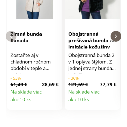
Zimná bunda
Obojstranná
Kanada
prešívaná bunda z
imitácie kožušiny
Zostaňte aj v
Obojstranná bunda 2
chladnom ročnom
v 1 oplýva štýlom. Z
období v teple a
jednej strany bunda s
módne s touto
kožušinovou
- 53%
- 36%
elegantnou
imitáciou, z druhej
61,49 €
28,69 €
121,69 €
77,79 €
prešívanou bundou
strany nepremokavá
Na sklade viac
Na sklade viac
vo farbách
bunda. Stojačik,
Detail
Detail
ako 10 ks
ako 10 ks
smotanovej a vínovej.
kapucňa. Zipsové
Ľahký, ale napriek
zapínanie s
produktu
produktu
tomu odolný materiál
obojstranným
zaisťuje príjemné
jazdcom. Princesový
teplo, zatiaľ čo
členitý stih. Strana