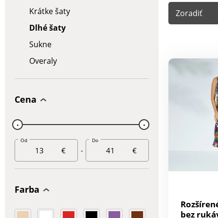
Krátke šaty
Zoradiť
Dlhé šaty
Sukne
Overaly
Cena
Od
Do
€
-
€
Farba
Rozšíren
bez ruká