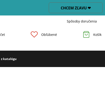
CHCEM ZĽAVU ❤
Spôsoby doručenia
čet
Obľúbené
Košík
 z katalógu