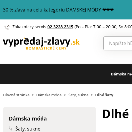
30 % zľava na celú kategóriu DÁMSKEJ MÓDY ❤❤❤
Zákaznícky servis
02 3228 2315
(Po – Pia: 7:00 – 20:00, So 8:0
Dámska m
Hlavná stránka
>
Dámska móda
>
Šaty, sukne
>
Dlhé šaty
Dlhé
Dámska móda
Šaty, sukne