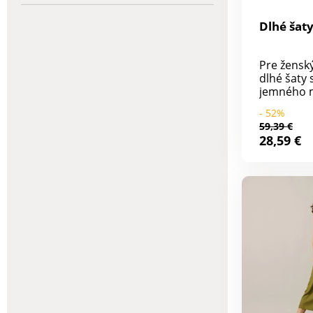
Dlhé šaty
Pre ženský
dlhé šaty 
jemného m
ľahkou úd
- 52%
Volánové 
59,39 €
s nariase
28,59 €
pleciach.
sedlo a na
širokom v
spodnom l
vrecká. T
bol vyrobe
Lenzing™ 
Ekologická
materiál z
udržateľn
obhospod
lesov. Vý
vyžaduje 