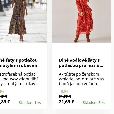
teriál vyrobený z
práčke.
ničiny z udržateľne
hospodarovaných
sov. Výrobný proces
žaduje menej vody a
ergie. Možno prať v
áčke.
hé šaty s potlačou
Dlhé voálové šaty s
motýlími rukávmi
potlačou pre nižšiu
postavu
strofarebná potlač
Ak túžite po ženskom
L motívov zdobí dlhé
vzhľade, potom pre Vás
ty s motýlími rukávmi.
budú jasnou voľbou
hé šaty bez podšívky.
rozšírené šaty s
64%
- 58%
strih do "V". V páse
potlačou. Špeciálne
49 €
51,99 €
estrih a nariasenie.
navrhnuté pre nižšiu
,89 €
21,69 €
Skladom 1 ks
Skladom 6 ks
odný diel s
postavu. Voál s
zšíreným strihom. 1
podšívkou (okrem
boký bočný rozparok.
rukávov). Zaokrúhlený