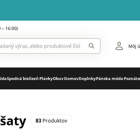
0 – 16:00)
Môj ú
óda
Spodná bielizeň
Plavky
Obuv
Domov
Doplnky
Pánska móda
Poznáte
 šaty
83
Produktov