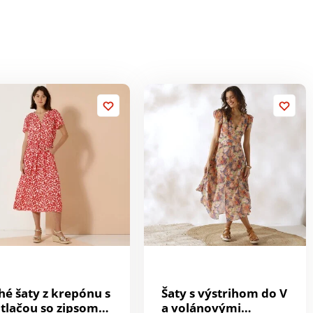
hé šaty z krepónu s
Šaty s výstrihom do V
tlačou so zipsom
a volánovými