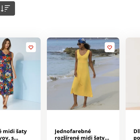
é midi šaty
Jednofarebné
Dl
vov, s
rozšírené midi šaty
po