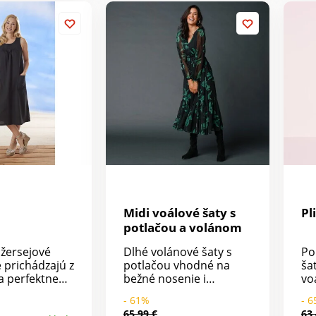
Vpredu
Rozšírený spodný diel.
Mo
 zapínanie.
Možno prať v práčke.
 zakončenie
du a vzadu.
 spodný lem.
členky. Možno
čke.
Midi voálové šaty s
Pl
potlačou a volánom
žersejové
Dlhé volánové šaty s
Po
é prichádzajú z
potlačou vhodné na
ša
a perfektne
bežné nosenie i
vo
siluetu:
slávnostné príležitosti.
sl
- 61%
- 
rafinovaným
Dlhé, mierne
Pl
65,99 €
63,