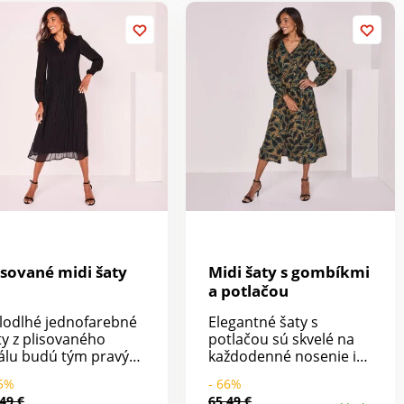
žno prať v práčke.
výstrih s potiahnutými
gombíkmi a očkami. V
páse nariasenie. Vzadu
žabkovaný pás. Dlhé
rukávy s pružnými
koncami. Rozšírený
spodný diel. Možno prať
v práčke.
isované midi šaty
Midi šaty s gombíkmi
a potlačou
lodlhé jednofarebné
Elegantné šaty s
ty z plisovaného
potlačou sú skvelé na
álu budú tým pravým
každodenné nosenie i
ávnostným kúskom.
slávnostné príležitosti.
65%
- 66%
isovaný voál. Lichotivý
Výstrih do "V" s
49 €
65,49 €