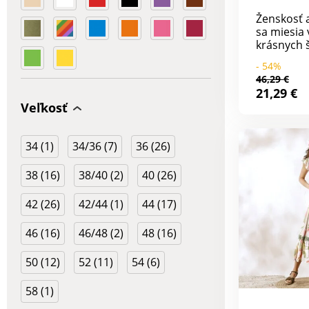
potlačou
Ženskosť a
sa miesia 
krásnych 
potlačou!
- 54%
výstrih do
46,29 €
prsiami vl
21,29 €
Rozšírená
Veľkosť
Strečový d
Možno pra
34 (1)
34/36 (7)
36 (26)
38 (16)
38/40 (2)
40 (26)
42 (26)
42/44 (1)
44 (17)
46 (16)
46/48 (2)
48 (16)
50 (12)
52 (11)
54 (6)
58 (1)