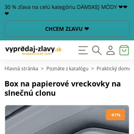
30 % zľava na celú kategóriu DÁMSKEJ MÓDY ❤❤
❤
CHCEM ZĽAVU ❤
Hlavná stránka
>
Poznáte z katalógu
>
Praktický domov
Box na papierové vreckovky na
slnečnú clonu
-61%