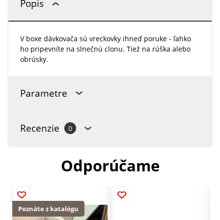
Popis
V boxe dávkovača sú vreckovky ihneď poruke - ľahko
ho pripevníte na slnečnú clonu. Tiež na rúška alebo
obrúsky.
Parametre
Recenzie
0
Odporúčame
Poznáte z katalógu