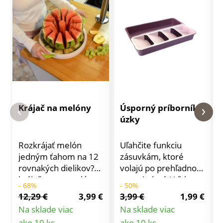
Krájač na melóny
Úsporný príborník
úzky
Rozkrájať melón
Uľahčite funkciu
jedným ťahom na 12
zásuvkám, ktoré
rovnakých dielikov?S
volajú po prehľadnom
krájačom na melóny
usporiadaní. Vďaka
- 68%
- 50%
budete ako kuchár
šikovnému a
12,29 €
3,99 €
3,99 €
1,99 €
profesionál. Krájač
praktickému
Na sklade viac
Na sklade viac
má úchytky z
prevedenie je náš
Detail
Detail
ako 10 ks
ako 10 ks