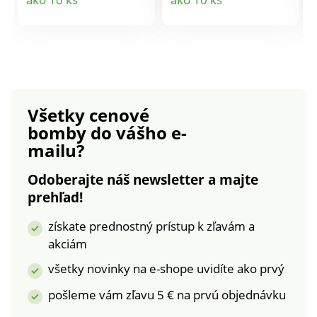
odolného a zdravotne
príborník presne to,
nezávadného plastu a
čo vaša kuchyňa
produktu
produktu
nerezovej čepele.
potrebuje. Zmestí sa
Vhodný na krájanie
do neho ešte viac
melónov do 20 cm.
príborov alebo
Rozmery: 35 x 31 x 7
kuchynského náčinia,
cm.
než doteraz. Aj cez
Všetky cenové
veľké množstvo
bomby
do vášho e-
uloženého náčinia
mailu?
budete mať
jednoduchý prehľad.
Odoberajte náš newsletter a majte
Materiál plast.
prehľad!
Rozmery: 275 x 400 x
55 mm. .
získate prednostný prístup k zľavám a
akciám
všetky novinky na e-shope uvidíte ako prvý
pošleme vám zľavu 5 € na prvú objednávku