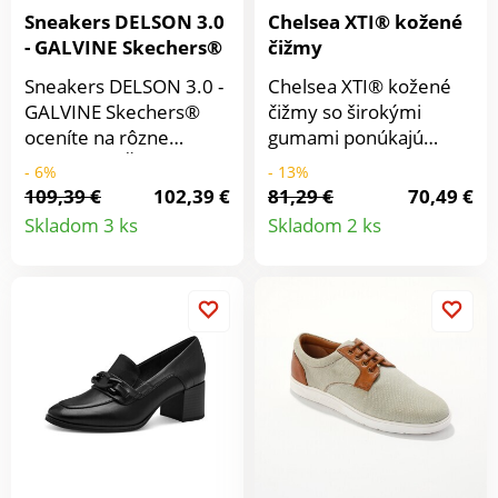
Sneakers DELSON 3.0
Chelsea XTI® kožené
- GALVINE Skechers®
čižmy
Sneakers DELSON 3.0 -
Chelsea XTI® kožené
GALVINE Skechers®
čižmy so širokými
oceníte na rôzne
gumami ponúkajú
príležitosti. Štýlové a
pohodlie a štýl. Zvršok
- 6%
- 13%
pohodlné, ideálne na
z kvalitnej pravej kože.
109,39 €
102,39 €
81,29 €
70,49 €
Detail
Detail
originálne kombinácie.
Na bokoch široké
Skladom 3 ks
Skladom 2 ks
So stielkou s
gumy. Profilovaná,
produktu
produkt
pamäťovou penou a
protišmyková
špeciálnym
podrážka.
vystužením, radosť ich
nosiť. Pohodlná, ľahká,
pružná a tlmiaca stielka
s vytužením.
Technológia Air-Cooled
s pamäťovou penou:
kopíruje krivky chodidla
a rozloží váhu tela.