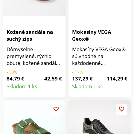
Kožené sandále na
Mokasíny VEGA
suchý zips
Geox®
Dômyselne
Mokasíny VEGA Geox®
premyslené, rýchlo
sú vhodné na
obuté, kožené sandále
každodenné
oplývajú ženskosťou a
kombinovanie. Z
- 50%
- 17%
navyše sa pohodlne
kvalitnej kože s
84,79 €
42,59 €
137,29 €
114,29 €
Detail
Detail
nosia. Z pravej kože. 2
ozdobným strapcom
Skladom 1 ks
Skladom 1 ks
remienky na suchý zips
nemajú chybu!
produktu
produkt
uožnia pohodlie na
Jednoduché a ľahké
mieru. Tvarovaná
obutie. Z kvalitnej kože.
stielka. Korková štýlová
Kožená stielka s
stielka. Protišmyková
technológiou Respira™
podrážka. Vyrobené v
je priedušná, pohodlná
Španielsku.
a poskytuje ochranu na