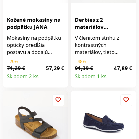
Vystuženie Skechers
Goga Mat Arch™ dodá
Kožené mokasíny na
Derbies z 2
dodatočnú oporu.
podpätku JANA
materiálov
Tlmiaca a dobre
plátno/koža
vystužená
Mokasíny na podpätku
V členitom strihu z
medzipodrážka. Z
opticky predĺžia
kontrastných
pravej kože. Pružné
postavu a dodajú
materiálov, tieto
šnúrky. Protišmyková
elegantný vzhľad.Pekné
topánky derbies sú
- 20%
- 48%
Profilovaná podrážka.
vykrojenie a jazyk
štýlové a pohodlné.
71,29 €
57,29 €
91,39 €
47,89 €
Detail
Detail
vpredu. Široký
Jednoduchá údržba.
Skladom 2 ks
Skladom 1 ks
remienok vpredu.
Šnúrky s nastavením na
produktu
produkt
Štvorcový stabilný
mieru. Guľaté šnúrky s
podpätok.
kovovými koncovkami.
Pevný opätok. Penové
vystuženie okolo
členka.