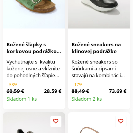
každom kroku. Na
zvršku strapce.
Dvojfarebná
protišmyková
podrážka.
Kožené šľapky s
Kožené sneakers na
korkovou podrážkou
klinovej podrážke
a otvorenou špičkou
Vychutnajte si kvalitu
Kožené sneakers so
koženej usne a vkĺznite
šnúrkami a zipsami
do pohodlných šľapiek s
stavajú na kombinácii
2 sponami s
materiálov a originálny
- 53%
- 17%
nastavením na mieru.
vzhľad. Na vonkajšej
60,59 €
28,59 €
88,49 €
73,69 €
Detail
Detail
Na zvršku 2 remienky s
strane zips umožní
Skladom 1 ks
Skladom 2 ks
kovovou sponou.
ľahké obutie. Penová
produktu
produkt
Tvarovaná stielka.
stielka. Pevný opätok.
Klinová korková
Spevnená špička.
protišmyková
Členitý strih. Ploché
podrážka. Šľapky sú
zladené šnúrky s