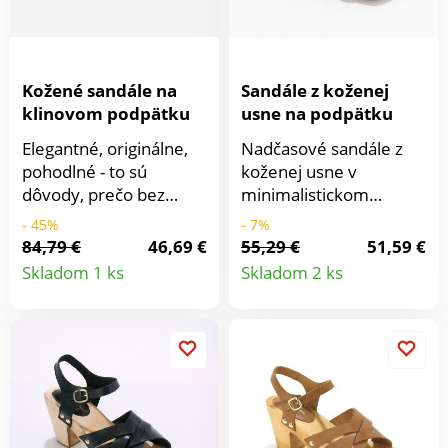
vlhkosťou.
Kožené sandále na
Sandále z koženej
klinovom podpätku
usne na podpätku
Elegantné, originálne,
Nadčasové sandále z
pohodlné - to sú
koženej usne v
dôvody, prečo bez
minimalistickom
váhania podľahnúť
dizajne oceníte pre
- 45%
- 7%
krásnym sandálom na
rôzne kombinácie. Z
84,79 €
46,69 €
55,29 €
51,59 €
Detail
Detail
klinovom podpätku!
kvalitnej pravej kože.
Skladom 1 ks
Skladom 2 ks
Zvršok tvoria efektne
Penové vystuženie
produktu
produkt
prekrížené remienky.
päty. Okolo členka
Otvorená päta s
remienok nastaviteľný
remienkom a sponou
pomocou kovovej
pre nastavenie.
spony a gumy. Široký
Otvorená špička.
potiahnutý podpätok.
Klinová korková
Tenká protišmyková
platforma. Vyrobené v
podrážka.