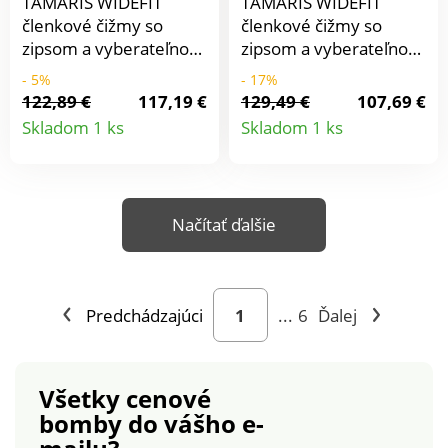
TAMARIS WIDEFIT
TAMARIS WIDEFIT
Komfortná šírka:
členkové čižmy so
členkové čižmy so
vhodné pre citlivé
zipsom a vyberateľnou
zipsom a vyberateľnou
chodidlá. Pružná
stielkou poskytnú
stielkou poskytnú
- 5%
- 17%
podrážka.
maximálny komfort.
maximálny komfort.
122,89 €
117,19 €
129,49 €
107,69 €
Detail
Detail
Skladom 1 ks
Skladom 1 ks
produktu
produkt
Načítať ďalšie
Predchádzajúci
...
6
Ďalej
Všetky cenové
bomby
do vášho e-