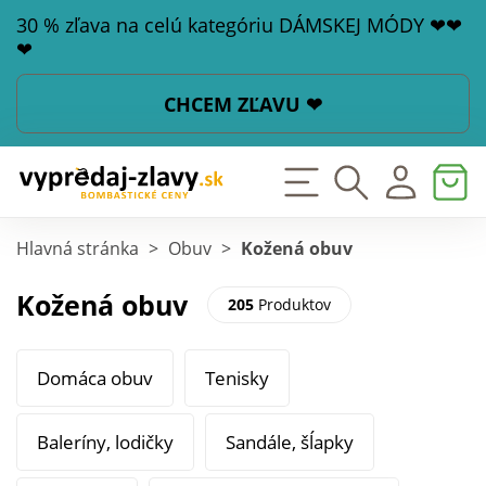
30 % zľava na celú kategóriu DÁMSKEJ MÓDY ❤❤
❤
CHCEM ZĽAVU ❤
Hlavná stránka
>
Obuv
>
Kožená obuv
Kožená obuv
205
Produktov
Domáca obuv
Tenisky
Baleríny, lodičky
Sandále, šĺapky