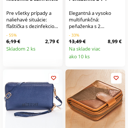
Pre všetky prípady a
Elegantná a vysoko
naliehavé situácie:
multifunkčná:
fľaštička s dezinfekciou
peňaženka s 2
ako prívesok na kľúče.
priehradkami na zips,
- 55%
- 33%
V prípade potreby je
priehradkami na karty,
6,19 €
2,79 €
13,49 €
8,99 €
Detail
okamžite poruke -
krúžkom na kľúče a
Skladom 2 ks
Na sklade viac
šikovne ukrytá a
pútkom na zápästie –
Detail
ako 10 ks
produktu
bezpečná.
všetko vo vnútri a vždy
produkt
so sebou! pútko.