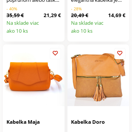
cez rameno:
vždy s Vami!
- 40%
- 28%
každodenný spoločník z
Priestranná hlavná
35,59 €
21,29 €
20,49 €
14,69 €
imitácie kože.
priehradka na zips, 1
Na sklade viac
Na sklade viac
Dômyselne
vonkajšie vrecko, 3
Detail
Detail
ako 10 ks
ako 10 ks
spracovaná, s
vnútorné priehradky.
produktu
produkt
praktickými
Nastaviteľný ramenný
priehradkami od
popruh, odnímateľný.
prednej až po zadnú
stranu.
Kabelka Maja
Kabelka Doro