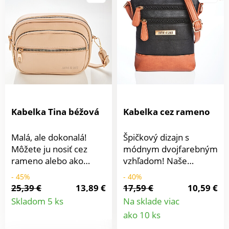
Kabelka Tina béžová
Kabelka cez rameno
Malá, ale dokonalá!
Špičkový dizajn s
Môžete ju nosiť cez
módnym dvojfarebným
rameno alebo ako
vzhľadom! Naše
listovú kabelku -
exkluzívne módne
- 45%
- 40%
ramenný popruh je
tašky sú štýlové,
25,39 €
13,89 €
17,59 €
10,59 €
Detail
totiž odopínací. Kabelka
praktické a elegantne
Skladom 5 ks
Na sklade viac
má 3 oddelené
rozdelené. 1
Detail
ako 10 ks
produktu
priehradky a ďalšiu 1
priestranný vnútorný