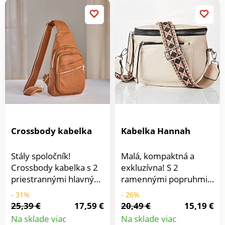
nosenie.Módny typ
kabelky. Crossbody +
kabelka cez rameno.
Mäkké ako koža napa.
Odnímateľný
nastaviteľný ramenný
popruh. Inteligentne
rozdelené. V 3 farbách.
Crossbody kabelka
Kabelka Hannah
Stály spoločník!
Malá, kompaktná a
Crossbody kabelka s 2
exkluzívna! S 2
priestrannými hlavnými
ramennými popruhmi
priehradkami a 3
na výber. Táto
- 31%
- 26%
vonkajšími
elegantná taška cez
25,39 €
17,59 €
20,49 €
15,19 €
priehradkami na zips.
rameno nielen skvele
Na sklade viac
Na sklade viac