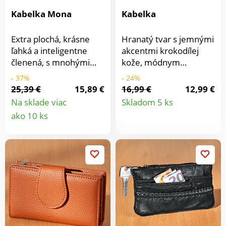
Kabelka Mona
Kabelka
Extra plochá, krásne
Hranatý tvar s jemnými
ľahká a inteligentne
akcentmi krokodílej
členená, s mnohými
kože, módnym
priehradkami na zips.
strapcom a
- 37%
- 24%
Táto trendy kabelka cez
priehradkou na zips na
25,39 €
15,89 €
16,99 €
12,99 €
Detail
rameno v štýle
zadnej strane. Možno
Na sklade viac
Skladom 5 ks
crossbody je rovnako
nosiť aj ako crossbody
Detail
ako 10 ks
produkt
elegantná ako praktická
kabelku. S
produktu
a ponechá Vám voľné
nastaviteľným
ruky. Elegantná,
ramenným popruhom.
štýlová. Možno nosiť
ako tašku cez rameno
aj crossbody. Veľa
priehradiek na zips .
Nastaviteľný ramenný
popruh .