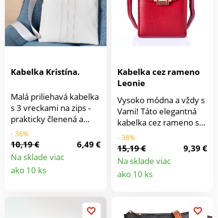
Kabelka Kristína.
Kabelka cez rameno
Leonie
Malá priliehavá kabelka
Vysoko módna a vždy s
s 3 vreckami na zips -
Vami! Táto elegantná
prakticky členená a
kabelka cez rameno s
úžasne priestranná.
magnetickým zámkom
- 36%
- 38%
Veľmi módna so
10,19 €
6,49 €
má všetko: 2 hlavné
15,19 €
9,39 €
širokým ramenným
priehradky, 6
Na sklade viac
Na sklade viac
popruhom, ktorý
Detail
priehradiek na karty, 1
Detail
ako 10 ks
ako 10 ks
možno ľubovoľne
vonkajšiu priehradku
produktu
nastaviť.
produkt
na zips.