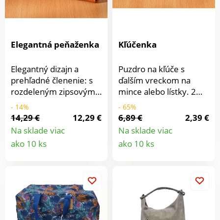
Elegantná peňaženka
Kľúčenka
Elegantný dizajn a
Puzdro na kľúče s
prehľadné členenie: s
ďalším vreckom na
rozdeleným zipsovým
mince alebo lístky. 2
vreckom na mince a
priehradky so
- 14%
- 65%
množstvom
zapínaním na zips.
14,29 €
12,29 €
6,89 €
2,39 €
priehradiek na
Na sklade viac
Na sklade viac
bankovky, platobné
Detail
Detail
ako 10 ks
ako 10 ks
karty a doklady.
produktu
produkt