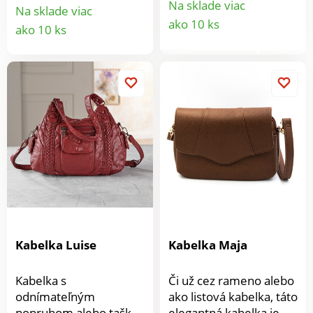
priehradky, 6
Na sklade viac
Na sklade viac
popruh.
Detail
priehradok na karty, 1
Detail
ako 10 ks
ako 10 ks
vonkajšiu priehradku
produkt
produktu
na zips. Inteligentné
rozdelenie.
Odnímateľný
nastaviteľný ramenný
popruh. 3 farby.
Kabelka Luise
Kabelka Maja
Kabelka s
Či už cez rameno alebo
odnímateľným
ako listová kabelka, táto
popruhom alebo taška
elegantná kabelka je