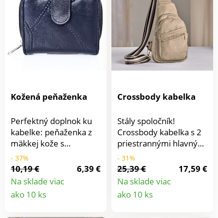
Kožená peňaženka
Crossbody kabelka
Perfektný doplnok ku
Stály spoločník!
kabelke: peňaženka z
Crossbody kabelka s 2
mäkkej kože s
priestrannými hlavnými
mnohými vreckami na
priehradkami a 3
- 37%
- 31%
zips a priehradkami,
vonkajšími
10,19 €
6,39 €
25,39 €
17,59 €
priehradkou s
priehradkami na zips.
Na sklade viac
Na sklade viac
priehľadom a vreckom
Módny popruh cez
Detail
Detail
ako 10 ks
ako 10 ks
na mince.Pravá koža.
rameno zaisťuje
produktu
produkt
pohodlné a bezpečné