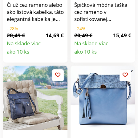
Či už cez rameno alebo
Špičková módna taška
ako listová kabelka, táto
cez rameno v
elegantná kabelka je
sofistikovanej
vždy s Vami!
kombinácii materiálov s
- 28%
- 24%
Priestranná hlavná
rafinovanými
20,49 €
14,69 €
20,49 €
15,49 €
priehradka na zips, 1
vonkajšími vreckami a
Na sklade viac
Na sklade viac
vonkajšie vrecko, 3
strapcami na zips -
Detail
Detail
ako 10 ks
ako 10 ks
vnútorné priehradky.
exkluzívny dizajn a
produktu
produkt
Nastaviteľný ramenný
úžasná priestrannosť.
popruh, odnímateľný.
Vnútri: vrecko na zips a
vrecko na drobnosti.