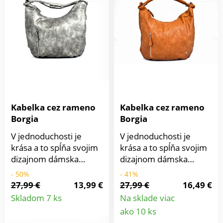
Kabelka má na prednej
strane horizontálne
vrecko na zips. Ucho
dlhé 46 cm umožňuje
veľmi pohodlné
nosenie cez rameno aj
v ruke. Vstup do
kabelky je chránený
zipsom. Vnútri na
Kabelka cez rameno
Kabelka cez rameno
bočnej strane nájdete
Borgia
Borgia
vrecko so zipsovým
uzáverom a na
V jednoduchosti je
V jednoduchosti je
protiľahlej strane dve
krása a to spĺňa svojim
krása a to spĺňa svojim
otvorené vrecká na
dizajnom dámska
dizajnom dámska
kľúče a iné
shopper kabelka.
shopper kabelka.
- 50%
- 41%
drobnosti.Ponúkame v
Svojim priestranným
Svojim priestranným
27,99 €
13,99 €
27,99 €
16,49 €
ďalších troch farebných
Detail
vnútrom patrí medzi
vnútrom patrí medzi
Skladom 7 ks
Na sklade viac
prevedeniach Materiál
obzvlášť obľúbené
obzvlášť obľúbené
Detail
ako 10 ks
produktu
polyester Rozmery
kúsky. Do práce, na
kúsky. Do práce, na