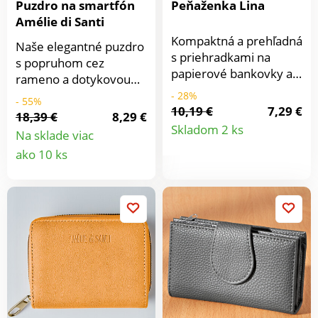
Puzdro na smartfón
Peňaženka Lina
skladná do kabelkyZo
Amélie di Santi
100% bavlny
Kompaktná a prehľadná
Naše elegantné puzdro
s priehradkami na
s popruhom cez
papierové bankovky a
rameno a dotykovou
na karty. Priehradka na
fóliou Vám poskytne
- 28%
- 55%
mince so zipsom.
10,19 €
7,29 €
okamžitý prístup k
18,39 €
8,29 €
Detail
telefónu. Zároveň slúži
Skladom 2 ks
Na sklade viac
ako peňaženka s
Detail
produkt
ako 10 ks
mnohými
produktu
priehradkami.