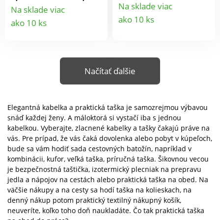
bankovky, 1
41x32cmMateriál:
Na sklade viac
Na sklade viac
prevedeniach Materiál
prevedeniachMateriál
uzatvárateľnú zipsovú
Detail
100% bavlna
Detail
ako 10 ks
polyesterRozmery
polyester Rozmery
ako 10 ks
priehradku na mince, 9
šírka 47,5 cm, výška 36
šírka 47,5 cm, výška 36
produkt
kapsičiek na vernostné
produktu
cmRamenný popruh 46
cmRamenný popruh 46
a bankové karty, 2
cm
cm
veľké vnútorné vrecká
v bočných častiach a 1
Načítať ďalšie
vonkajšie vrecko
uzatvárateľné zipsom.
20x10cm.
Elegantná kabelka a praktická taška je samozrejmou výbavou
snáď každej ženy. A máloktorá si vystačí iba s jednou
kabelkou. Vyberajte, zlacnené kabelky a tašky čakajú práve na
vás. Pre prípad, že vás čaká dovolenka alebo pobyt v kúpeľoch,
bude sa vám hodiť sada cestovných batožín, napríklad v
kombinácii, kufor, veľká taška, príručná taška. Šikovnou vecou
je bezpečnostná taštička, izotermický plecniak na prepravu
jedla a nápojov na cestách alebo praktická taška na obed. Na
väčšie nákupy a na cesty sa hodí taška na kolieskach, na
denný nákup potom praktický textilný nákupný košík,
neuveríte, koľko toho doň naukladáte. Čo tak praktická taška