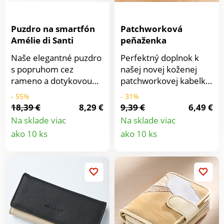
Puzdro na smartfón
Patchworková
Amélie di Santi
peňaženka
Naše elegantné puzdro
Perfektný doplnok k
s popruhom cez
našej novej koženej
rameno a dotykovou
patchworkovej kabelke
fóliou Vám poskytne
v krásnych hnedých
- 55%
- 31%
okamžitý prístup k
tónoch. S mnohými
18,39 €
8,29 €
9,39 €
6,49 €
telefónu. Zároveň slúži
priehradkami,
Na sklade viac
Na sklade viac
ako peňaženka s
priehľadnou
Detail
Detail
ako 10 ks
ako 10 ks
mnohými
priehradkou a
produktu
produkt
priehradkami.
priehradkou na mince
so zipsom.