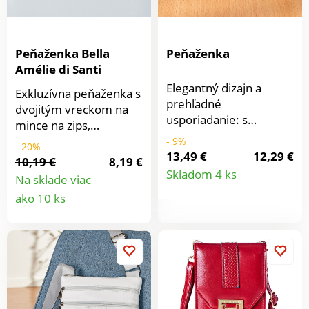
Peňaženka Bella
Peňaženka
Amélie di Santi
Elegantný dizajn a
Exkluzívna peňaženka s
prehľadné
dvojitým vreckom na
usporiadanie: s
mince na zips,
dvojdielnou
mnohými priehradkami
- 9%
- 20%
priehradkou na mince
13,49 €
12,29 €
a priehľadným
10,19 €
8,19 €
Detail
na zips a početnými
okienkom - vhodná ku
Skladom 4 ks
Na sklade viac
priehradkami na
kabelke Doro.
Detail
produkt
ako 10 ks
bankovky, kreditné
karty a preukazy.
produktu