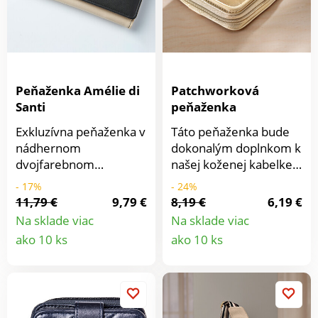
Peňaženka Amélie di
Patchworková
Santi
peňaženka
Exkluzívna peňaženka v
Táto peňaženka bude
nádhernom
dokonalým doplnkom k
dvojfarebnom
našej koženej kabelke
koženom vzhľade má
vo svetlých prírodných
- 17%
- 24%
10 zásuvných
tónoch. Prehľadné
11,79 €
9,79 €
8,19 €
6,19 €
priehradiek, 2
členenie s mnohými
Na sklade viac
Na sklade viac
priehľadné okienka,
priehradkami,
Detail
Detail
ako 10 ks
ako 10 ks
priehradku na mince na
okienkom a
produktu
produkt
zips a 2 priehradky na
priehradkou na mince.
doklady.