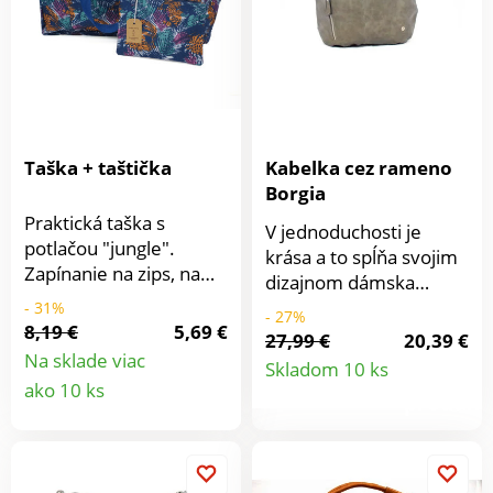
Taška + taštička
Kabelka cez rameno
Borgia
Praktická taška s
V jednoduchosti je
potlačou "jungle".
krása a to spĺňa svojim
Zapínanie na zips, na
dizajnom dámska
boku vrecko. Navyše
shopper kabelka.
- 31%
- 27%
dostanete malú
8,19 €
5,69 €
Svojim priestranným
27,99 €
20,39 €
taštičku na drobnosti s
Detail
vnútrom patrí medzi
Na sklade viac
Skladom 10 ks
rovnakým motívom.
Detail
obzvlášť obľúbené
ako 10 ks
Recyklovaný materiál.
produkt
kúsky. Do práce, na
produktu
Taška 46 x 30 x 19 cm,
pobehovanie po meste
taštička 22 x 15 cm
aj na nákup je tým
najlepším spoločníkom.