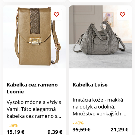
produkt
vnútornú priehradku,
priestor, 2 priehradky
všetky na zips.
so zapínaním na zips,
nastaviteľný ramenný
popruh.
Kabelka cez rameno
Kabelka Luise
Leonie
Imitácia kože - mäkká
Vysoko módne a vždy s
na dotyk a odolná.
Vami! Táto elegantná
Množstvo vonkajších a
kabelka cez rameno s
vnútorných
magnetickým zámkom
- 40%
- 38%
priehradiek.
35,59 €
21,29 €
má všetko: 2 hlavné
15,19 €
9,39 €
Odnímateľný ramenný