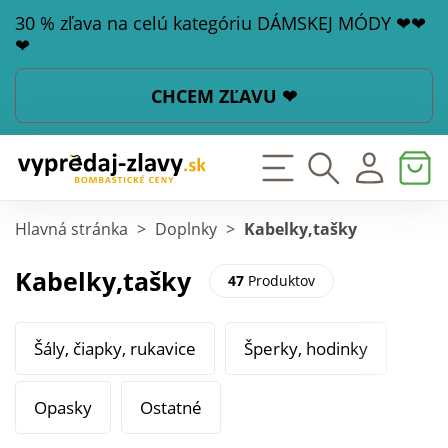
30 % zľava na celú kategóriu DÁMSKEJ MÓDY ❤❤
❤
CHCEM ZĽAVU ❤
Hlavná stránka
>
Doplnky
>
Kabelky,tašky
Kabelky,tašky
47
Produktov
Šály, čiapky, rukavice
Šperky, hodinky
Opasky
Ostatné