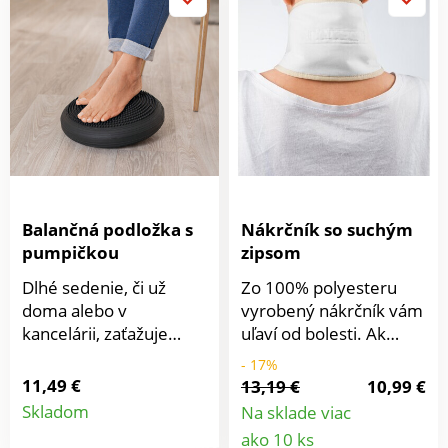
pri bolestiach svalov a
kĺbov, opuchoch,
reumatizme a artróze.
Balančná podložka s
Nákrčník so suchým
pumpičkou
zipsom
Dlhé sedenie, či už
Zo 100% polyesteru
doma alebo v
vyrobený nákrčník vám
kancelárii, zaťažuje
uľaví od bolesti. Ak
chrbticu. Vďaka
trpíte bolesťou krčnej
- 17%
vzduchom plnenému
chrbtice, s jeho
11,49 €
13,19 €
10,99 €
Detail
balančnému vankúši
pomocou bude
Skladom
Na sklade viac
môže byť sedenie
neustále v suchu a
Detail
ako 10 ks
produktu