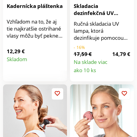
Kadernícka pláštenka
Skladacia
dezinfekčná UV
lampa Nilum
Vzhľadom na to, že aj
Ručná skladacia UV
tie najkratšie ostrihané
lampa, ktorá
vlasy môžu byť pekne
dezinfikuje pomocou
nepríjemné, používajú
ultrafialového svetla.
- 16%
kaderníci pláštenky.
12,29 €
Dezinfekčné svetlo
17,59 €
14,79 €
Detail
Teraz si ju môžete
rýchlo a efektívne
Skladom
Na sklade viac
zaobstarať aj vy na
likviduje 99,9% vírusov,
Detail
produktu
ako 10 ks
domáce strihanie alebo
baktérií, bacilov a iných
napríklad farbenie. So
produkt
choroboplodných
suchým zipsom pri
zárodkov počas
krku. Materiál: 100%
niekoľkých sekúnd.
polyamid; možno prať
Vďaka svojmu
pri 30 °C. Rozmery: 90
kompaktnému
x 135 cm.
prevedeniu nezaberá
miesto a dá sa mať
kedykoľvek pri sebe, v
kancelárii, na cestách