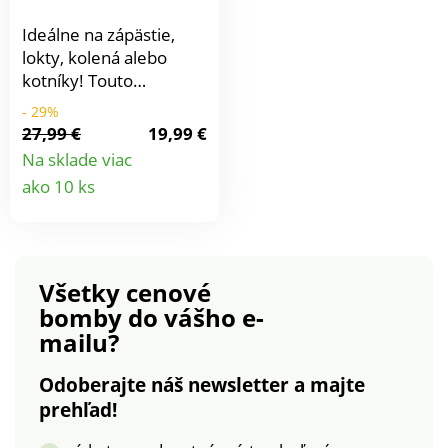
Ideálne na zápästie,
lokty, kolená alebo
kotníky! Touto
univerzálnou bandážou
- 29%
so suchým zipsom
27,99 €
19,99 €
môžete individuálne
Na sklade viac
omotať a ochrániť kĺby
Detail
ako 10 ks
a väzy pre väčšiu
produktu
bezpečnosť pri športe
aj v každodennom
živote. Vyskúšané a
testované na
Všetky cenové
pohmoždeniny, výrony,
bomby
do vášho e-
natiahnutie a mnoho
mailu?
ďalšieho. Možno prať
pri 30 °C. Chráni +
Odoberajte náš newsletter a majte
podporuje kĺby a väzy.
prehľad!
Perfektne sa prispôsobí