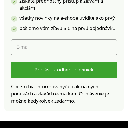
každému kĺbu. So
získate prednostný prístup k zľavám a
suchými zipsami.
akciám
Vysoko elastické +
všetky novinky na e-shope uvidíte ako prvý
šetrné k pokožke.
pošleme vám zľavu 5 € na prvú objednávku
E-mail
Prihlásiť k odberu noviniek
Chcem byť informovaný/á o aktuálnych
ponukách a zľavách e-mailom. Odhlásenie je
možné kedykoľvek zadarmo.