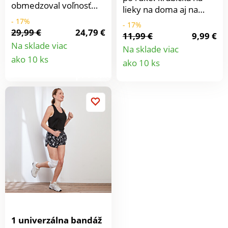
obmedzoval voľnosť
lieky na doma aj na
pohybu: vankúšik na
cestách. Doma aj na
- 17%
- 17%
krku Vás obklopí
29,99 €
24,79 €
cesty. S integrovaným
11,99 €
9,99 €
príjemným teplom a
krájačom na tablety.
Na sklade viac
Na sklade viac
levanduľovou vôňou.
Detail
Zmestí sa do každej
Detail
ako 10 ks
ako 10 ks
Dokáže uľaviť od bolesti
kabelky.
produktu
a napätia. Intenzívna
produkt
vôňa zároveň uvoľňuje
a povzbudzuje.
1 univerzálna bandáž