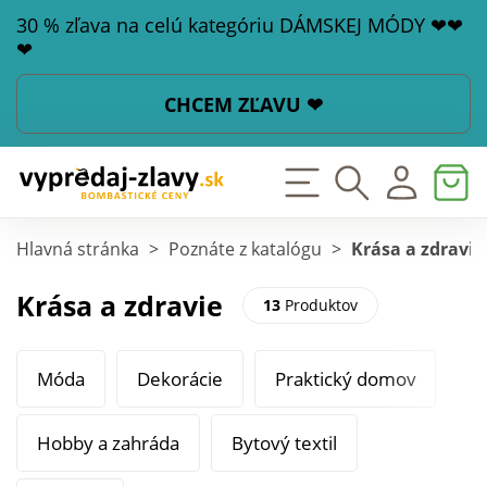
30 % zľava na celú kategóriu DÁMSKEJ MÓDY ❤❤
❤
CHCEM ZĽAVU ❤
Hlavná stránka
>
Poznáte z katalógu
>
Krása a zdravie
Krása a zdravie
13
Produktov
Móda
Dekorácie
Praktický domov
Hobby a zahráda
Bytový textil