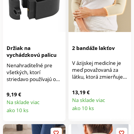
upokojujúce účinky.
Redukuje opuchy.
Držiak na
2 bandáže lakťov
vychádzkovú palicu
V ázijskej medicíne je
Nenahraditeľné pre
meď považovaná za
všetkých, ktorí
látku, ktorá zmierňuje
striedavo používajú obe
bolesť. Preto sú tak
pomôcky na chôdzu:
obľúbené bandáže
13,19 €
Vychádzkovú palicu
9,19 €
pretkané medenými
vložte do držiaka v
Na sklade viac
Na sklade viac
niťami. Intenzívne
Detail
spodnej časti chodúľky,
Detail
ako 10 ks
ako 10 ks
hrejú, miernou
nacvaknite ju na hornú
produkt
kompresiou uľavujú a
produktu
časť a môžete vyraziť.
stabilizujú kĺby.
Vyskúšané a osvedčené