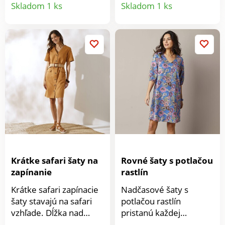
Detail
Detail
Výstrih do V. Bez
Skladom 1 ks
Skladom 1 ks
rukávov. Vpredu a
produktu
produkt
vzadu pod prestrihom v
strede nariasené.
Spodný lem s 2
nariasenými volánmi, z
toho 1 s prámikom.
Možno prať v práčke.
Krátke safari šaty na
Rovné šaty s potlačou
zapínanie
rastlín
Krátke safari zapínacie
Nadčasové šaty s
šaty stavajú na safari
potlačou rastlín
vzhľade. Dĺžka nad
pristanú každej
kolená. Vpredu výstrih
postave. Rozšírený