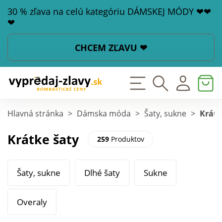
30 % zľava na celú kategóriu DÁMSKEJ MÓDY ❤❤
❤
CHCEM ZĽAVU ❤
Hlavná stránka
>
Dámska móda
>
Šaty, sukne
>
Krátk
Krátke šaty
259
Produktov
Šaty, sukne
Dlhé šaty
Sukne
Overaly