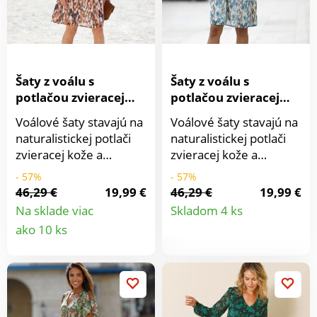
Žabkované manžety.
zdôrazný rozšírený
Rozšírený spodný lem.
strih. Nariasené plecia.
Možno prať v práčke.
3/4 rukávy zúžené
manžetami na gombík
+ rozparok. Rozšírený
Šaty z voálu s
Šaty z voálu s
spodný diel. Možno
potlačou zvieracej
potlačou zvieracej
prať v práčke.
kože
kože
Voálové šaty stavajú na
Voálové šaty stavajú na
naturalistickej potlači
naturalistickej potlači
zvieracej kože a
zvieracej kože a
rafinované detaily.
rafinované detaily.
- 57%
- 57%
Rozšírený strih s
Rozšírený strih s
46,29 €
19,99 €
46,29 €
19,99 €
Detail
nadýchanými rukávmi a
nadýchanými rukávmi a
Na sklade viac
Skladom 4 ks
elegantnou lemovkou.
elegantnou lemovkou.
Detail
ako 10 ks
produkt
Šaty s dĺžkou nad
Šaty s dĺžkou nad
produktu
kolená. Výstrih do "V" s
kolená. Výstrih do "V" s
3 gombíkmi. Vpredu
3 gombíkmi. Vpredu
náprsenka zdôraznená
náprsenka zdôraznená
jednofarebnou
jednofarebnou