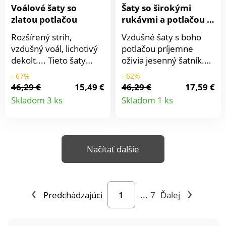
Voálové šaty so
Šaty so širokými
zlatou potlačou
rukávmi a potlačou v
boho štýle
Rozšírený strih,
Vzdušné šaty s boho
vzdušný voál, lichotivý
potlačou príjemne
dekolt.... Tieto šaty
oživia jesenný šatník.
žiaria v každom
Stačí ich skombinovať s
- 67%
- 62%
okamihu! Rozšírený,
vestou alebo fluffy
46,29 €
15,49 €
46,29 €
17,59 €
Detail
Detail
lichotivý strih. Potlač so
svetrom, vždy budú
Skladom 3 ks
Skladom 1 ks
zlatým leskom.
perfektné. Výstrih do
produktu
produkt
Zaokrúhlený výstrih do
"V" s jednofarebnou
"V". Dlhé rukávy bez
paspulou. Dlhé široké
podšívky, na koncoch
rukávy. V hornej časti
Načítať ďalšie
pružné. Rovný,
rukávov nariasenie.
rozšírený spodný lem.
Pod prsiami prestrih a
Jednoduchá údržba.
nariasenie. Rozšírený
spodný lem. Dĺžka nad
Predchádzajúci
...
7
Ďalej
kolená. Možno prať v
práčke.