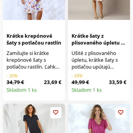
Krátke krepónové
Krátke šaty z
šaty s potlačou rastlín
plisovaného úpletu s
potlačou
Zamilujte si krátke
Ušité z plisovaného
krepónové šaty s
úpletu, krátke šaty s
potlačou rastlín. Ľahký
potlačou upútajú
materiál, ľahká údržba.
glamour výstrihom.
- 32%
- 33%
Vpredu a vzadu výstrih
Výstrih do V. Oblý
34,79 €
23,69 €
49,99 €
33,59 €
Detail
Detail
do V. Volánové krátke
prestrih pod prsiami.
Skladom 1 ks
Skladom 1 ks
rukávy. Nariasené
Dlhé Nazberané
produktu
produkt
sedlo na bokoch.
rukávy. Pružné
Rozšírený spodný lem.
manžety. Nariasené
Možno prať v práčke.
plecia. Rozšírená sukňa
s volánom. Možno prať
v práčke.