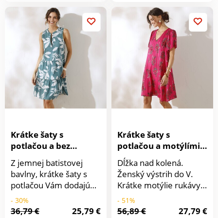
strapcami na
falošnou gombíkovou
zaviazanie. Vpredu a
légou. Pod prsiami
vzadu čipkou s
prestrih a nariasenie.
nariasením. Rovný
Rukávy s pružným
spodný lem. Možno
zakončením. Nariasené
prať v práčke.
plecia. Rozšírený
spodný lem. Potlač XXL
kvetov. Možno prať v
práčke.
Krátke šaty s
Krátke šaty s
potlačou a bez
potlačou a motýlími
rukávov
rukávmi
Z jemnej batistovej
Dĺžka nad kolená.
bavlny, krátke šaty s
Ženský výstrih do V.
potlačou Vám dodajú
Krátke motýlie rukávy.
ženskosť. Rozšírený
Rozšírená sukňa.
- 30%
- 51%
strih. Potlač listov.
Možno prať v práčke.
36,79 €
25,79 €
56,89 €
27,79 €