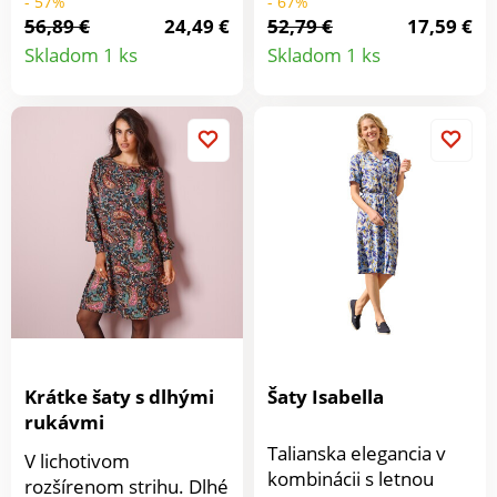
- 57%
- 67%
diaľok. Dĺžka nad
príležitosti. Okrúhly
56,89 €
24,49 €
52,79 €
17,59 €
Detail
Detail
kolená. Vzdušný
výstrih s prestrihom.
Skladom 1 ks
Skladom 1 ks
príjemný úplet
Voľné ramená s
produktu
produkt
príjemný. Mierny
gombíkmi. V páse
výstrih do V. Krátke
šnúrka umožní
volánové rukávy s
nastavenie na mieru.
prekrížením. Nariasené
Vpredu 2 našité vrecká.
plecia. Žabkovaný pás.
Mierne rozšírený strih.
Široký volán na
Možno prať v práčke.
spodnom leme s
macramé pruhom.
Možno prať v práčke.
Krátke šaty s dlhými
Šaty Isabella
rukávmi
Talianska elegancia v
V lichotivom
kombinácii s letnou
rozšírenom strihu. Dlhé