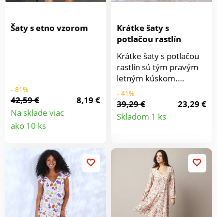
Šaty s etno vzorom
Krátke šaty s
potlačou rastlín
Krátke šaty s potlačou
rastlín sú tým pravým
letným kúskom.
Vpredu výstrih do V.
- 81%
- 41%
42,59 €
8,19 €
Vzadu gombíky a očká.
39,29 €
23,29 €
Detail
Voľné rukávy s
Na sklade viac
Skladom 1 ks
Detail
ohrnutím. Vpredu a
ako 10 ks
produkt
vzadu prestrihnutie s
produktu
nariasením. Rovný
spodný lem. Možno
prať v práčke.