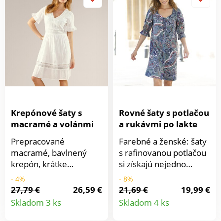
Vpredu gombíková
ploché volány. Pod
léga. Vpredu a vzadu v
prsiami prestrih. Dlhé
páse nariasené
rukávy. Manžety na
záševky. Široké šnúrky
gombík. Rovný spodný
na zaviazanie vzadu
lem. Možno prať v
umožnia nastavenie na
práčke.
mieru. Rozšírený
spodný lem. Dĺžka po
kolená. Možno prať v
práčke.
Krepónové šaty s
Rovné šaty s potlačou
macramé a volánmi
a rukávmi po lakte
Prepracované
Farebné a ženské: šaty
macramé, bavlnený
s rafinovanou potlačou
krepón, krátke
si získajú nejedno
volánové rukávy a
módne srdce! Skvelé s
- 4%
- 8%
lichotivá dĺžka, to sú
topánkami na podpätku
27,79 €
26,59 €
21,69 €
19,99 €
Detail
Detail
hlavné prednosti
a džínsovou bundou.
Skladom 3 ks
Skladom 4 ks
módnych šiat v boho
Rozšírený strih pristane
produktu
produkt
štýle. Krátke
každej postave.