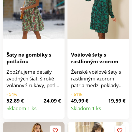
paspulou. Vysoko v
paspulou. Vysoko v
páse nariasené a
páse nariasené a
zdôrazný rozšírený
zdôrazný rozšírený
strih. Nariasené plecia.
strih. Nariasené plecia.
3/4 rukávy zúžené
3/4 rukávy zúžené
manžetami na gombík
manžetami na gombík
+ rozparok. Rozšírený
+ rozparok. Rozšírený
spodný diel. Možno
spodný diel. Možno
prať v práčke.
prať v práčke.
Šaty na gombíky s
Voálové šaty s
potlačou
rastlinným vzorom
Zbožňujeme detaily
Ženské voálové šaty s
zvodných šiat: široké
rastlinným vzorom
volánové rukávy, potlač
patria medzi poklady
kvetín a gombíkovú
dámskeho šatníka.
- 54%
- 61%
légu. Žabkované
Výstrih do "V".
52,89 €
24,09 €
49,99 €
19,59 €
Detail
Detail
zakončenie a
Originálne sklady okolo
Skladom 1 ks
Skladom 1 ks
nariasenie na
výstrihu, vpredu a
produktu
produkt
ramenách. Krátke
vzadu. Dvojfarebná
"motýlie" rukávy.
potlač. Na pleciach