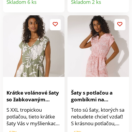
Skladom 6 ks
Skladom 2 ks
falošnou gombíkovou
falošnou gombíkovou
produktu
produkt
légou. Pod prsiami
légou. Pod prsiami
prestrih a nariasenie.
prestrih a nariasenie.
Rukávy po lakte s
Rukávy po lakte s
pružnými koncami.
pružnými koncami.
Zvrchu nariasené
Zvrchu nariasené
rukávy. Rozšírený strih
rukávy. Rozšírený strih
sukne. Možno prať v
sukne. Možno prať v
práčke.
práčke.
Krátke volánové šaty
Šaty s potlačou a
so žabkovaným
gombíkmi na
pásom a potlačou
pleciach
S XXL tropickou
Toto sú šaty, ktorých sa
potlačou, tieto krátke
nebudete chcieť vzdať!
šaty Vás v myšlienkach
S krásnou potlačou,
prenesú do exotických
vhodné na rôzne