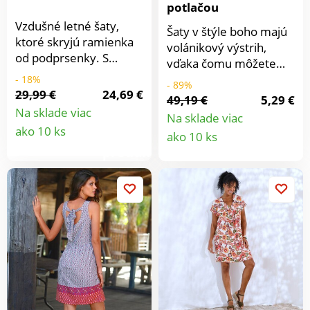
potlačou
Vzdušné letné šaty,
Šaty v štýle boho majú
ktoré skryjú ramienka
volánikový výstrih,
od podprsenky. S
vďaka čomu môžete
bočnými vreckami. Z
jedným zvodným
- 18%
- 89%
mäkkého splývavého
29,99 €
24,69 €
pohybom odhaliť svoje
49,19 €
5,29 €
džerseja. Sú veľmi
ramená. Nízky, mierne
Na sklade viac
Na sklade viac
príjemné na nosenie.
Detail
prispôsobený pás v
Detail
ako 10 ks
ako 10 ks
Možno prať pri 40 °C.
riasenom prevedení.
produktu
produkt
Riasený výstrih s
rozparkom, vpredu na
gombík.