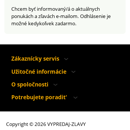
Chcem byť informovaný/á o aktuálnych
ponukách a zľavách e-mailom. Odhlásenie je
možné kedykoľvek zadarmo.
Zákaznícky servis
Užitočné informácie
O spoločnosti
Potrebujete poradit'
Copyright © 2026 VYPREDAJ-ZLAVY