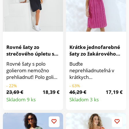
Rovné šaty zo
Krátke jednofarebné
strečového úpletu s
šaty zo žakárového
polo golierom
voálu
Rovné šaty s polo
Buďte
golierom nemožno
neprehliadnuteľná v
prehliadnuť! Polo golier
krátkych
s gombíkovou légou.
jednofarebných šatách
- 22%
- 63%
Krátke rukávy. Rovný
zo žakárového voálu.
23,69 €
18,39 €
46,29 €
17,19 €
Detail
Detail
spodný lem. Strečový
Výstrih do V s falošnou
Skladom 9 ks
Skladom 3 ks
komfortný úplet. Dĺžka
gombíkovou légou. Pod
produktu
produkt
nad kolená. Standard
prsiami prestrih a
100 by Oeko-Tex (n°
nariasenie. Rukávy s
CQ 1236/3). Táto
pružným zakončením.