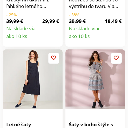
ľahkého letného
výstrihu do tvaru V a
džerseja s vreckami -
hravými volánovými
- 25%
- 38%
mäkké, splývavé a
rukávmi - ľahké a
39,99 €
29,99 €
29,99 €
18,49 €
veľmi lichotivé.
vzdušné, lichotivé a
Na sklade viac
Na sklade viac
super ženské!
Detail
Detail
ako 10 ks
ako 10 ks
produktu
produkt
Letné šaty
Šaty v boho štýle s