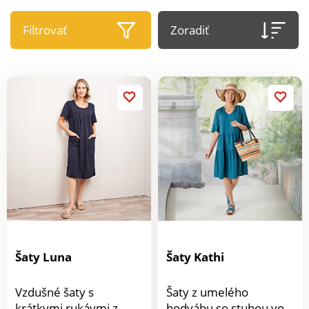
Filtrovať
Zoradiť
Šaty Luna
Šaty Kathi
Vzdušné šaty s
Šaty z umelého
krátkymi rukávmi z
hodvábu so stuhou vo