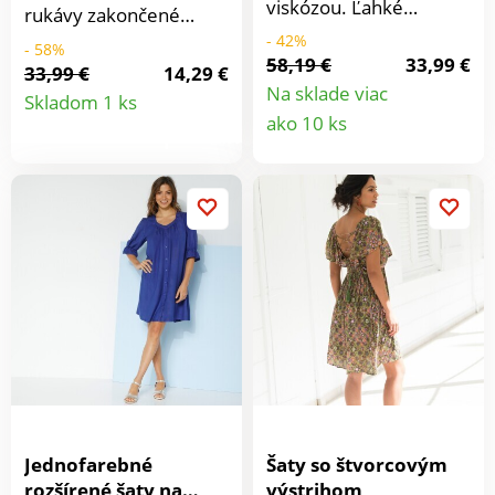
viskózou. Ľahké
rukávy zakončené
košeľové šaty s voľnou
širokými manžetami.
- 42%
- 58%
sukňou a krátkymi
58,19 €
33,99 €
Pohodlné s elegantnou
33,99 €
14,29 €
rukávmi - ženské a
Detail
kašmírovou potlačou.
Na sklade viac
Skladom 1 ks
lichotivé k postave.
Detail
ako 10 ks
Dĺžka cca 109 cm.
produktu
produkt
Jednofarebné
Šaty so štvorcovým
rozšírené šaty na
výstrihom