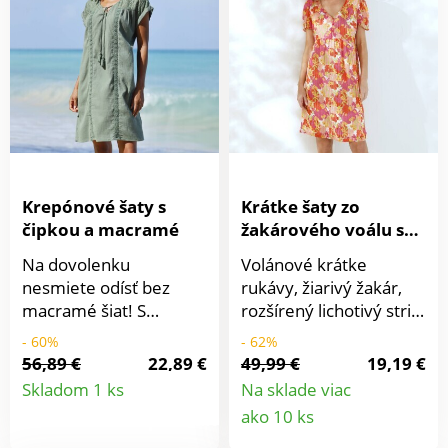
známka označuje
Nariasené plecia.
textilné výrobky, ktoré
Rozšírený spodný lem.
boli podrobené
Možno prať v práčke.
laboratórnym testom
na široké spektrum
škodlivých látok a
výrobok je bezpečný
nad rámec platných
noriem. Možno prať v
Krepónové šaty s
Krátke šaty zo
práčke.
čipkou a macramé
žakárového voálu s
potlačou maxi
Na dovolenku
Volánové krátke
kvietkov
nesmiete odísť bez
rukávy, žiarivý žakár,
macramé šiat! S
rozšírený lichotivý strih
ženskými detailmi, z
- je to toľko dobrých
- 60%
- 62%
krepónového ľahkého
dôvodov, prečo si
56,89 €
22,89 €
49,99 €
19,19 €
Detail
materiálu a v módnej
obstarať krátke šaty s
Skladom 1 ks
Na sklade viac
dĺžke. Originálny
potlačou veľkých
Detail
ako 10 ks
produktu
výstrih so šnúrkou a
kvetov! Výstrih do V s
produkt