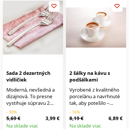
potraviny. S
jednoduchšie. Veľkou
nepriľnavým
výhodou je jej dĺžka,
povrchom. Opakovane
vďaka ktorej bude
použiteľné.
obracanie pokrmov
ľahšie. Navyše sú obe
opatrené očkom na
zavesenie. Možno
umývať v umývačke
riadu. Naberačka: dĺžka
31 cm, šírka naberacej
plochy 9 cm.
Obracačka: dĺžka 34
Sada 2 dezertných
2 šálky na kávu s
cm, dĺžka neberacej
vidličiek
podšálkami
plochy 6,5 cm.
Moderná, nevšedná a
Vyrobené z kvalitného
dizajnová. To presne
porcelánu a navrhnuté
vystihuje súpravu 2
tak, aby potešilo –
dezertných vidličiek, s
krásny darček pre vás
- 30%
- 16%
ktorou bude Vaše
alebo niekoho
5,69 €
3,99 €
8,19 €
6,89 €
servírovanie dokonalé
výnimočného.
Na sklade viac
Na sklade viac