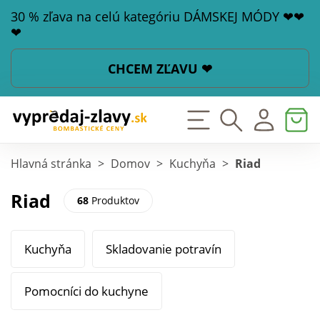
30 % zľava na celú kategóriu DÁMSKEJ MÓDY ❤❤
❤
CHCEM ZĽAVU ❤
Hlavná stránka
>
Domov
>
Kuchyňa
>
Riad
Riad
68
Produktov
Kuchyňa
Skladovanie potravín
Pomocníci do kuchyne