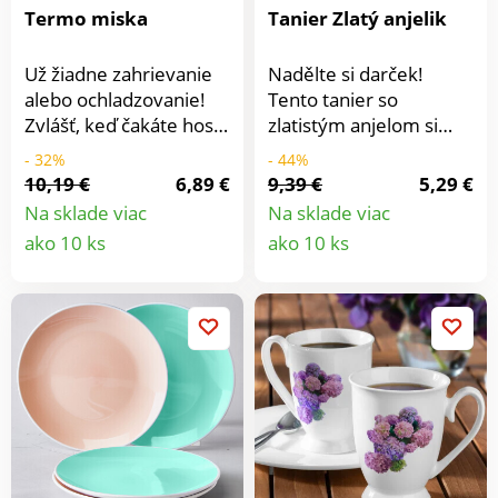
Termo miska
Tanier Zlatý anjelik
Už žiadne zahrievanie
Nadělte si darček!
alebo ochladzovanie!
Tento tanier so
Zvlášť, keď čakáte hostí,
zlatistým anjelom si
to je jednoducho stres.
naozaj zaslúžite.
- 32%
- 44%
Ten Vám ušetria naše
10,19 €
6,89 €
9,39 €
5,29 €
dekoratívne termo
Na sklade viac
Na sklade viac
misy s prvotriednou
Detail
Detail
ako 10 ks
ako 10 ks
antikorovou izoláciou a
produktu
produkt
pevne uzamykateľnými
skrutkovacími
viečkami. Vaše jedlo
zostane horúce ako
práve pripravené alebo
studené ako z
chladničky až 5
hodín.Dvojitá stena s
izoláciou z