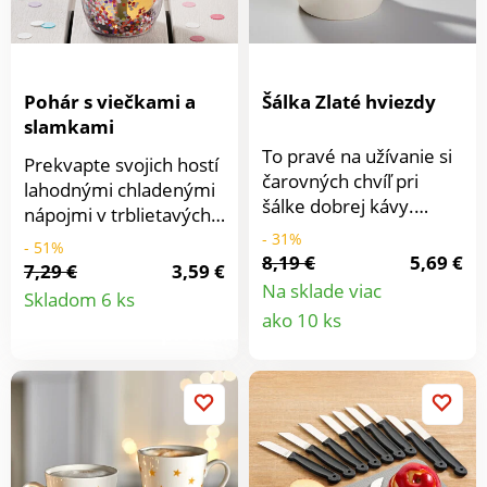
Pohár s viečkami a
Šálka Zlaté hviezdy
slamkami
To pravé na užívanie si
Prekvapte svojich hostí
čarovných chvíľ pri
lahodnými chladenými
šálke dobrej kávy.
nápojmi v trblietavých
Najlepšie objednať si
pohároch s viečkami a
- 31%
- 51%
týchto elegantných
8,19 €
5,69 €
slamkami.
7,29 €
3,59 €
maxi šálok hneď viac.
Detail
Na sklade viac
Skladom 6 ks
Keramika, Ø 8 cm,
Detail
ako 10 ks
výška 10 cm. Keramika
produktu
produkt