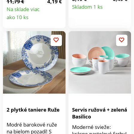
11,79 €
4,19 €
Detail
jednoduché. Najlepšie
Skladom 1 ks
Na sklade viac
objednať si hneď dve.
Detail
produkt
ako 10 ks
Silikón, ľahká údržba.
produktu
Vymazanie tukom je
zbytočné.
2 plytké taniere Ruže
Servis ružová + zelená
Basilico
Modré barokové ruže
Moderné svieže:
na bielom pozadí! S
krásne pastelové farby!