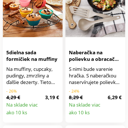
obsahuje: - Úložný box
s magnetickým
zatváraním - Krájací nôž
19,5 cm - Univerzálny
nôž 23 cm - Okrajovací
nôž 32 cm - Nôž na
pečivo 32 cm - Škrabka
s keramickou
5dielna sada
Naberačka na
čepeľouSúprava nožov
formičiek na muffiny
polievku a obracačka
AlpinaNa domáce aj
Tefal
Na muffiny, cupcaky,
S nimi bude varenie
profesionálne
pudingy, zmrzliny a
hračka. S naberačkou
použitieKvalitné
ďalšie dezerty. Tieto
naservírujete polievky
nerezové
farebné formičky na
a omáčky rovnako
- 26%
- 24%
čepeleNepriľnavý
pečenie sa vďaka
jednoducho ako ďalšie
4,29 €
3,19 €
8,29 €
6,29 €
antibakteriálny
nepriľnavému povrchu
skvelé pokrmy, ktoré
Na sklade viac
Na sklade viac
povrchVhodné do
ľahko vyklopia. Silikón,
uvaríte. S obracačkou
Detail
Detail
umývačky
ako 10 ks
ako 10 ks
7 x 3,5 x 4 cm. 5 farieb.
bude smaženie a
produktu
produkt
Silikón. Bezpečné pre
pečenie oveľa