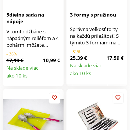
5dielna sada na
3 formy s pružinou
nápoje
Správna veľkosť torty
V tomto džbáne s
na každú príležitosť! S
nápadným reliéfom a 4
týmito 3 formami na
pohármi môžete
pečenie ste dokonale
podávať napríklad
- 31%
- 36%
vybavení - dokonca aj
25,39 €
17,59 €
ľadový čaj, džúsy a
17,19 €
10,99 €
pre dvoj a
ďalšie chladené nápoje.
Na sklade viac
Na sklade viac
trojposchodové
Detail
Ideálna sada na pitný
Detail
ako 10 ks
ako 10 ks
slavnostné torty!
režim na záhrade alebo
produkt
Nehrdzavejúca ocel. 3
produktu
na pláži. Každý rozozná
veľkosti: Ø 20 cm, 22
svoj pohár. 1 džbán + 4
cm, 24 cm. Výška 6,5
poháre s krištáľovým
cm. Z nehrdzavejúcej
vzhľadom. V 4
ocele
módnych farbách.
Džbán V 26,5 cm, Ø
13,5 cm. Poháre, každá