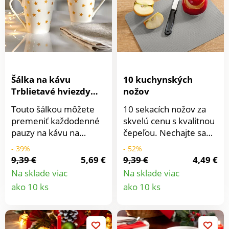
Šálka na kávu
10 kuchynských
Trblietavé hviezdy
nožov
Basilico
Touto šálkou môžete
10 sekacích nožov za
premeniť každodenné
skvelú cenu s kvalitnou
pauzy na kávu na
čepeľou. Nechajte sa
hviezdne okamihy.
prekvapiť, akú farbu
- 39%
- 52%
sme pre Vás vybrali.
9,39 €
5,69 €
9,39 €
4,49 €
Na sklade viac
Na sklade viac
Detail
Detail
ako 10 ks
ako 10 ks
produktu
produkt