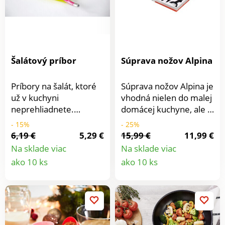
s výškou 11,4 cm, Ø 8,8
cm.
Šalátový príbor
Súprava nožov Alpina
Príbory na šalát, ktoré
Súprava nožov Alpina je
už v kuchyni
vhodná nielen do malej
neprehliadnete.
domácej kuchyne, ale aj
Rukoväť príboru je
na profesionálne
- 15%
- 25%
štýlizovaná do imitácie
použitie v gastronómii.
6,19 €
5,29 €
15,99 €
11,99 €
rukoväte známych
Matne čierne čepele
Na sklade viac
Na sklade viac
zatváracích nožov.
nožov sú vyrobené z
Detail
Detail
ako 10 ks
ako 10 ks
Materiál: nerezová
kvalitnej nerezovej
produktu
produkt
oceľ, odolný plast. Dĺžka
ocele s nepriľnavou
lyžice aj vidličky je 26
antibakteriálnou
cm.
povrchovou úpravou.
Nože sú vhodné do
umývačky. Súprava