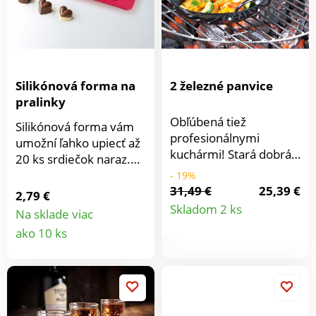
Silikónová forma na
2 železné panvice
pralinky
Obľúbená tiež
Silikónová forma vám
profesionálnymi
umožní ľahko upiecť až
kuchármi! Stará dobrá
20 ks srdiečok naraz.
železná panvica s
Využijete ju však aj na
- 19%
kvalitným keramickým
31,49 €
25,39 €
prípravu čokoládových
2,79 €
Detail
povrchom. Ideálna na
alebo želatínových
Skladom 2 ks
Na sklade viac
gril, tiež napríklad na
dobrôt. Vďaka silikónu
Detail
produkt
ako 10 ks
omáčky, zeleninu, ryby,
sa cesto vo forme
steaky a pod.
produktu
nepripaľuje a ľahko sa z
Jednoduchá príprava
nej vyklápa. Materiál:
pokrmu - zvonku
silikón. Rozmery: 21,5 x
chrumkavý, vnútri
11 x 3 cm.