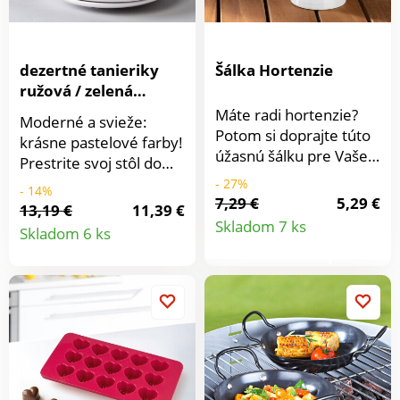
nehrdzavejúcej ocele.
Nepriepustný
skrutkovací uzáver.
Skladné. Vhodné do
dezertné tanieriky
Šálka Hortenzie
umývačky riadu. Sada 3
ružová / zelená
ks.
Basilico
Máte radi hortenzie?
Moderné a svieže:
Potom si doprajte túto
krásne pastelové farby!
úžasnú šálku pre Vaše
Prestrite svoj stôl do
zaslúžené posedenie
jemných odtieňov
- 27%
- 14%
pri káve. Môžete ju
7,29 €
5,29 €
zelenej a ružovej! Sú to
13,19 €
11,39 €
Detail
získať len od nás.
Detail
farby, ktoré zlepšia
Skladom 7 ks
Skladom 6 ks
náladu. Súprava 4 ks.
produkt
produktu
Basilico. Exkluzívne pri
MAGNET 3P.