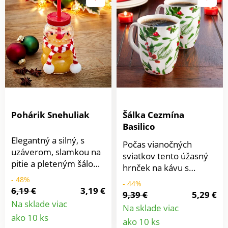
Pohárik Snehuliak
Šálka Cezmína
Basilico
Elegantný a silný, s
Počas vianočných
uzáverom, slamkou na
sviatkov tento úžasný
pitie a pleteným šálom:
hrnček na kávu s
tento vtipný snehuliak
potlačou bobúľ a
- 48%
- 44%
je pohárik na pitie.
6,19 €
3,19 €
cezmíny podtrhne
9,39 €
5,29 €
Pomarančový džús a
slávnostnú náladu.
Na sklade viac
Na sklade viac
iné dobroty z neho
Detail
Detail
ako 10 ks
ako 10 ks
chutia obzvlášť dobre -