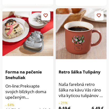
produktu
nielen v zime! Sklo,
produkt
výška 12,5 cm, Ø 7 cm.
250 ml. Sklo
Forma na pečenie
Retro šálka Tulipány
Snehuliak
Naša farebná retro
On-line:Prekvapte
šálka na kávu Vás ráno
svojich blízkych doma
víta kyticou tulipánov a
upečeným
praje Vám Krásny deň.
snehuliakom. S touto
- 21%
- 64%
8,19 €
6,49 €
formou je to