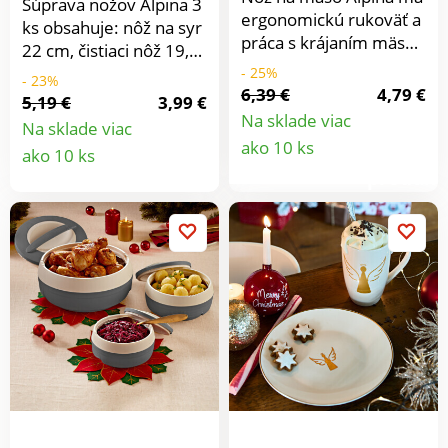
Súprava nožov Alpina 3
ergonomickú rukoväť a
ks obsahuje: nôž na syr
práca s krájaním mäsa
22 cm, čistiaci nôž 19,5
tak bude jednoduchá.
cm, nôž na zeleninu
- 25%
- 23%
Je vhodný do
6,39 €
4,79 €
18,5 cm. Hrúbka
5,19 €
3,99 €
umývačky. Materiál:
čepele: cca 1,2 mm.
Na sklade viac
Na sklade viac
nerezová oceľ.
Detail
Materiál: nerezová
Detail
ako 10 ks
ako 10 ks
Rozmery: dĺžka 33,5
oceľ.Súprava nožov
produkt
cm, hrúbka čepele 2,5
produktu
Alpina3 ksNože: na syr,
cm. Nôž na mäso
zeleninu a
Ergonomická rukoväť
čistiaciNerezová oceľ
Nerezová oceľ Vhodný
do umývačky