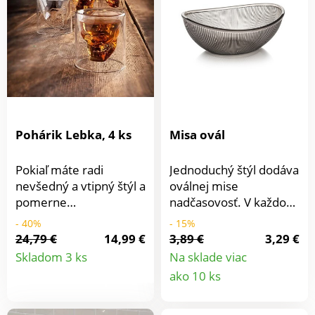
jemný a šťavnatý.
Pohárik Lebka, 4 ks
Misa ovál
Pokiaľ máte radi
Jednoduchý štýl dodáva
nevšedný a vtipný štýl a
oválnej mise
pomerne
nadčasovosť. V každom
extravagantný dizajn,
interiéri sa skvele
- 40%
- 15%
sú tieto poháre na
vyníma. Ešte lepšie
24,79 €
14,99 €
3,89 €
3,29 €
Detail
whisky s lebkou vo
vyzerá s ovocím alebo
Skladom 3 ks
Na sklade viac
vnútri určené práve
zeleninou. Využívajte ju
Detail
ako 10 ks
produktu
vám. Akonáhle ich
podľa svojich predstáv.
produkt
naplníte, prekreslená
Je vyrobená z