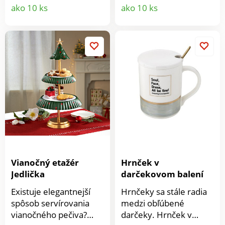
a štýlové, rovnako ako
Detail
Detail
ako 10 ks
ako 10 ks
v cukrárni. Užite si to.
produktu
produkt
Či už je všedný deň
alebo sviatok. Vďaka
značkovým vidličkám si
vychutnáte výborný
zákusok alebo kúsok
torty. Možno umývať v
umývačke.
Vianočný etažér
Hrnček v
Jedlička
darčekovom balení
Existuje elegantnejší
Hrnčeky sa stále radia
spôsob servírovania
medzi obľúbené
vianočného pečiva?
darčeky. Hrnček v