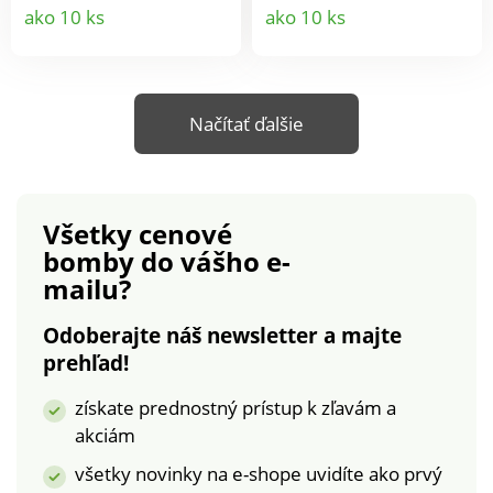
ventilátorom.
umývačky. HrnčekDarček
Detail
Detail
ako 10 ks
ako 10 ks
Rýchlejšia ako
baleniePorcelán500 m
produktu
produkt
mikrovlnná rúra, bez
straty živín a chuti.
Praktická aj na sušenie
Načítať ďalšie
riadu, umývanie ovocia
a zeleniny.
Všetky cenové
bomby
do vášho e-
mailu?
Odoberajte náš newsletter a majte
prehľad!
získate prednostný prístup k zľavám a
akciám
všetky novinky na e-shope uvidíte ako prvý