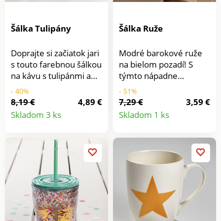
rúry. Možno ju umývať
Možno ju umývať v
výška 8cm.
energie je príjemne
v umývačke.Rozmery:
umývačke.Rozmery:
nízka.
priemer 24 a 26cm,
priemer 28cm, výška
Šálka Tulipány
Šálka Ruže
výška 8cm.
5,7cm.
Doprajte si začiatok jari
Modré barokové ruže
s touto farebnou šálkou
na bielom pozadí! S
na kávu s tulipánmi a
týmto nápadne
motýľmi. S ňou začne
krásnym riadom z
- 40%
- 51%
deň v dobrej nálade.
porcelánu bude
8,19 €
4,89 €
7,29 €
3,59 €
Detail
Detail
stolovanie príjemným,
Skladom 3 ks
Skladom 1 ks
chutným zážitkom.
produktu
produkt
Porcelán, výška 10,2
cm, 8,6 cm. Porcelán.
Romantická potlač ruží.
Na slávnostné
príležitosti i všedné dni.
Basilico.