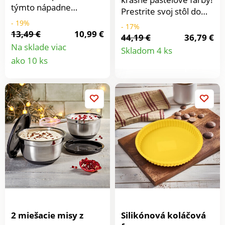
týmto nápadne
Prestrite svoj stôl do
krásnym riadom z
jemných odtieňov
- 19%
- 17%
porcelánu bude
13,49 €
10,99 €
zelenej a ružovej!4
44,19 €
36,79 €
stolovanie príjemným,
Detail
dezertné taniere + 4
Na sklade viac
Skladom 4 ks
chutným zážitkom.
Detail
misky na cereálie + 4
ako 10 ks
Porcelán, 26,7 cm.
produkt
hrnčeky na kávu.
produktu
Porcelán. Romantická
potlač ruží. Na
slávnostné príležitosti i
všedné dni. Basilico.
2 miešacie misy z
Silikónová koláčová