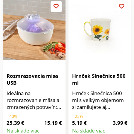
lebka pekne vynikne a
antibakteriálneho
vy si užijete poriadnu
akrylu, odolného proti
jazdu. Vhodné do
rozbitiu a oderu. Misa
umývačky. Materiál:
oválnaNa ovocie,
sklo. Objem: 120 ml.
zeleninu, pečivo, a
Rozmery: priemer 8
i.Antibakteriálny
cm x 8,5 cm.
akrylOdolná proti
rozbitiu a
oderu Rozmery: 25 x
32 x 12 cm.
Rozmrazovacia misa
Hrnček Slnečnica 500
USB
ml
Ideálna na
Hrnček Slnečnica 500
rozmrazovanie mäsa a
ml s veľkým objemom
zmrazených potravín:
si zamilujete aj
elektrická
vy.Materiál: porcelán.
- 40%
- 23%
rozmrazovacia misa so
Objem: 500 ml. Vhodný
25,39 €
15,19 €
5,19 €
3,99 €
zabudovaným
do mikrovlnky a
Na sklade viac
Na sklade viac