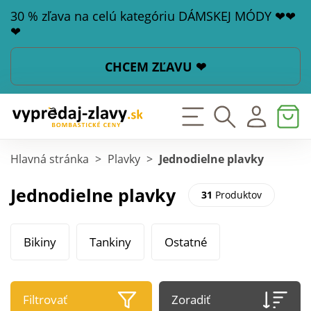
30 % zľava na celú kategóriu DÁMSKEJ MÓDY ❤❤
❤
CHCEM ZĽAVU ❤
Hlavná stránka
>
Plavky
>
Jednodielne plavky
Jednodielne plavky
31
Produktov
Bikiny
Tankiny
Ostatné
Filtrovať
Zoradiť