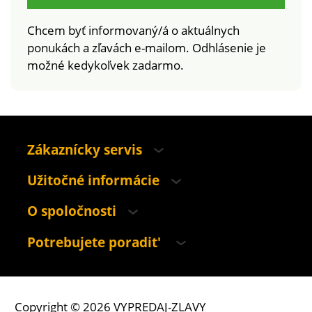
Chcem byť informovaný/á o aktuálnych
ponukách a zľavách e-mailom. Odhlásenie je
možné kedykoľvek zadarmo.
Zákaznícky servis
Užitočné informácie
O spoločnosti
Potrebujete poradit'
Copyright © 2026 VYPREDAJ-ZLAVY