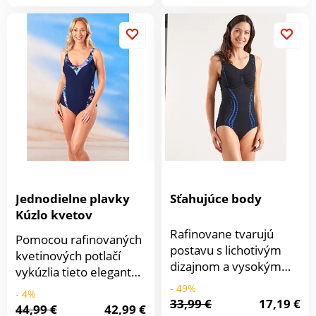
produktu
produkt
prsiami vymodelujú
pre diskrétnu oporu.
nad rámec platných
štíhlejšiu siluetu.
noriem. Možno prať v
práčke. Odolné voči
morskej vode a chlóru,
vhodné na pláž a do
bazéna. Po každom
použití odporúčame
vypláchať v čistej vode.
Jednodielne plavky
Sťahujúce body
Kúzlo kvetov
Rafinovane tvarujú
Pomocou rafinovaných
postavu s lichotivým
kvetinových potlačí
dizajnom a vysokým
vykúzlia tieto elegantné
chrbtom - veľmi
jednodielne plavky
- 49%
- 4%
príjemné na nosenie!
33,99 €
17,19 €
skvelú postavu.
44,99 €
42,99 €
Všité tvarujúce zóny