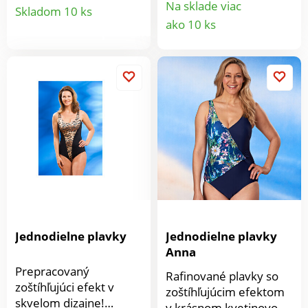
Detail
Celkovo perfektný
Na sklade viac
Skladom 10 ks
optimálne tvarujú
Detail
vzhľad umocnia i jemne
ako 10 ks
partiu hrudníka a
produktu
vystužené košíky a
produkt
modelujú štíhly pás a
podporný pruh pod
ploché bruško -
prsiami pre diskrétnu
obdivuhodné!
oporu.
Jednodielne plavky
Jednodielne plavky
Anna
Prepracovaný
Rafinované plavky so
zoštíhľujúci efekt v
zoštíhľujúcim efektom
skvelom dizajne!
v krásnom kvetinovom