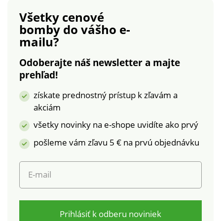
Tieto plavky sú odolné
podprsenka s pružnými
voči chlóru a vhodné do
Všetky cenové
penovými košíkmi a
bazéna.
bomby
do vášho e-
gumkou pod prsiami.
Standard 100 by Oeko-
mailu?
Tex (CQ 12163). Táto
známka označuje
Odoberajte náš newsletter a majte
textilné výrobky, ktoré
prehľad!
boli podrobené
získate prednostný prístup k zľavám a
laboratórnym testom
na široké spektrum
akciám
škodlivých látok a
všetky novinky na e-shope uvidíte ako prvý
výrobok je bezpečný
nad rámec platných
pošleme vám zľavu 5 € na prvú objednávku
noriem. Možno prať v
práčke. Po každom
E-mail
použití odporúčame
vypláchať v čistej vode.
Tieto plavky sú odolné
voči chlóru a vhodné do
Prihlásiť k odberu noviniek
bazéna.