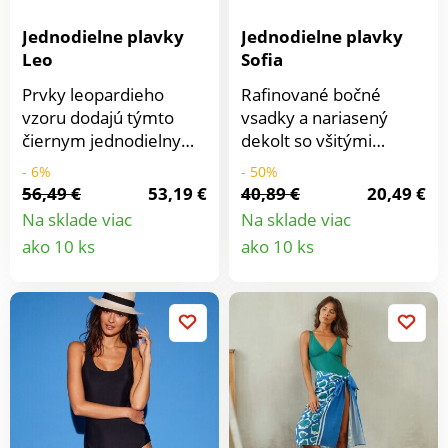
Jednodielne plavky
Jednodielne plavky
Leo
Sofia
Prvky leopardieho
Rafinované bočné
vzoru dodajú týmto
vsadky a nariasený
čiernym jednodielnym
dekolt so všitými
plavkám módny šmrnc.
košíčkami vytvára
- 6%
- 50%
Rafinovaný strih s
štíhlu, ženskú siluetu.
56,49 €
53,19 €
40,89 €
20,49 €
vystuženými košíčkami
Predný diel s
Na sklade viac
Na sklade viac
a gumou pod prsiami
podšívkou. Široké
Detail
Detail
ako 10 ks
ako 10 ks
pre vytvarovanú
komfortné ramienka a
produktu
produkt
siluetu.
zapínanie na zadnej
strane.