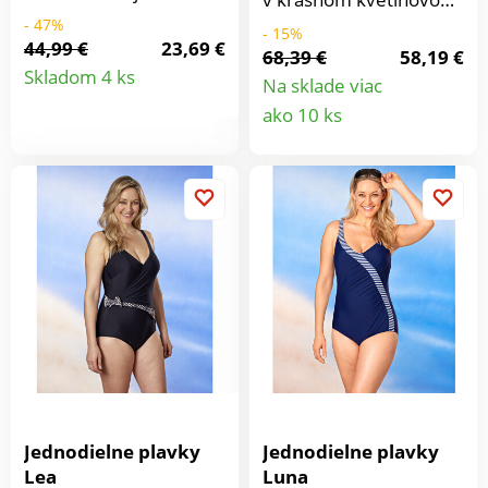
Spevnený predný diel
dizajne. Asymetrický
- 47%
- 15%
vytvaruje štíhlu siluetu
44,99 €
23,69 €
strih pre dokonalú
68,39 €
58,19 €
Detail
s plochým bruškom.
postavu.
Skladom 4 ks
Na sklade viac
Lem pod prsiami
Detail
produktu
ako 10 ks
diskrétne spevňuje a
podopiera. Doprajte si
produkt
späť ideálnu postavu.
Jednodielne plavky
Jednodielne plavky
Lea
Luna