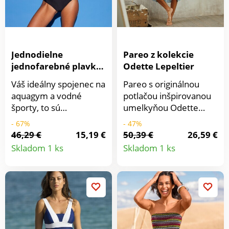
Jednodielne
Pareo z kolekcie
jednofarebné plavky
Odette Lepeltier
so športovým
Váš ideálny spojenec na
Pareo s originálnou
strihom chrbta
aquagym a vodné
potlačou inšpirovanou
športy, to sú
umelkyňou Odette
jednodielne plavky so
Lepeltier oceníte nielen
- 67%
- 47%
športovým strihom
na pláži. Vo veľkých
46,29 €
15,19 €
50,39 €
26,59 €
Detail
Detail
chrbta. Vpredu
rozmeroch. Exkluzívna
Skladom 1 ks
Skladom 1 ks
zaoblený výstrih.
kolekcia Odette
produktu
produkt
Integrovaná
Lepeltier. Obdĺžnikové
podprsenka s pružnými
rozmery ľahko
penovými košíkmi. Pod
zaviažete. Odette
prsiami guma. Prsné
Lepeltier, umelkyňa
záševky. Zadný diel v
narodená v Paríži v
športovom strihu, s
roku 1914, študovala