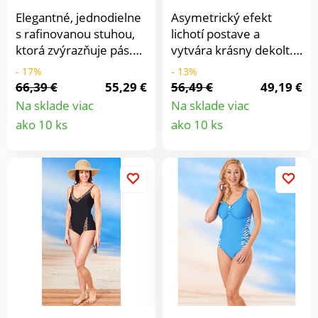
Elegantné, jednodielne
Asymetrický efekt
s rafinovanou stuhou,
lichotí postave a
ktorá zvýrazňuje pás.
vytvára krásny dekolt.
Košíky s podšívkou Vám
Lemované košíčky s
- 17%
- 13%
vytvarujú krásny
podporným
66,39 €
55,29 €
56,49 €
49,19 €
dekolt.
podprsenkovým
Na sklade viac
Na sklade viac
pásom.
Detail
Detail
ako 10 ks
ako 10 ks
produktu
produkt