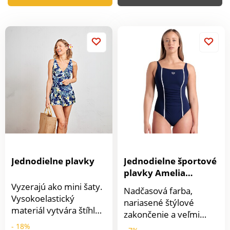
Jednodielne plavky
Jednodielne športové
plavky Amelia
Shapewear Arena®
Vyzerajú ako mini šaty.
Nadčasová farba,
Vysokoelastický
nariasené štýlové
materiál vytvára štíhlu
zakončenie a veľmi
siluetu. Integrované
mäkký materiál,
- 18%