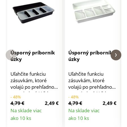
Úsporný príborník
Úsporný príborník
úzky
úzky
Uľahčite funkciu
Uľahčite funkciu
zásuvkám, ktoré
zásuvkám, ktoré
volajú po prehľadnom
volajú po prehľadnom
usporiadaní. Vďaka
usporiadaní. Vďaka
- 48%
- 48%
šikovnému a
šikovnému a
4,79 €
2,49 €
4,79 €
2,49 €
praktickému
praktickému
Na sklade viac
Na sklade viac
prevedenie je náš
prevedenie je náš
Detail
Detail
ako 10 ks
ako 10 ks
príborník presne to,
príborník presne to,
čo vaša kuchyňa
čo vaša kuchyňa
produktu
produktu