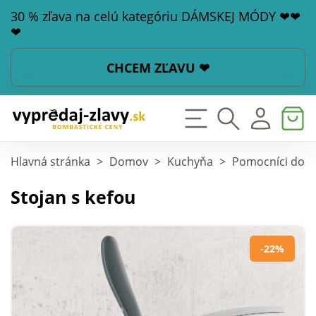
30 % zľava na celú kategóriu DÁMSKEJ MÓDY ❤❤
❤
CHCEM ZĽAVU ❤
Hlavná stránka
>
Domov
>
Kuchyňa
>
Pomocníci do k
Stojan s kefou
-22%