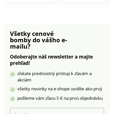
potrebuje. Zmestí sa
potrebuje. Zmestí sa
do neho ešte viac
do neho ešte viac
príborov alebo
príborov alebo
kuchynského náčinia,
kuchynského náčinia,
než doteraz. Aj cez
než doteraz. Aj cez
Všetky cenové
veľké množstvo
veľké množstvo
bomby
do vášho e-
uloženého náčinia
uloženého náčinia
mailu?
budete mať
budete mať
jednoduchý prehľad.
jednoduchý prehľad.
Odoberajte náš newsletter a majte
Materiál plast.
Materiál plast.
prehľad!
Rozmery: 275 x 400 x
Rozmery: 275 x 400 x
55 mm.
55 mm.
získate prednostný prístup k zľavám a
akciám
všetky novinky na e-shope uvidíte ako prvý
pošleme vám zľavu 5 € na prvú objednávku