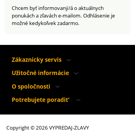
prostredia odporúčame
Chcem byť informovaný/á o aktuálnych
prať na 40 °C a sušiť
ponukách a zľavách e-mailom. Odhlásenie je
voľne na vzduchu.
možné kedykoľvek zadarmo.
Zákaznícky servis
Užitočné informácie
O spoločnosti
Potrebujete poradit'
Copyright © 2026 VYPREDAJ-ZLAVY