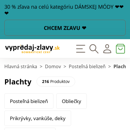
30 % zľava na celú kategóriu DÁMSKEJ MÓDY ❤❤
❤
CHCEM ZĽAVU ❤
Hlavná stránka
>
Domov
>
Posteľná bielizeň
>
Placht
Plachty
216
Produktov
Posteľná bielizeň
Obliečky
Prikrývky, vankúše, deky