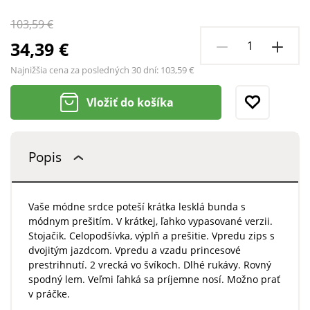
103,59 €
34,39 €
Najnižšia cena za posledných 30 dní:
103,59 €
Vložiť do košíka
Popis
Vaše módne srdce poteší krátka lesklá bunda s
módnym prešitím. V krátkej, ľahko vypasované verzii.
Stojačik. Celopodšívka, výplň a prešitie. Vpredu zips s
dvojitým jazdcom. Vpredu a vzadu princesové
prestrihnutí. 2 vrecká vo švíkoch. Dlhé rukávy. Rovný
spodný lem. Veľmi ľahká sa príjemne nosí. Možno prať
v práčke.