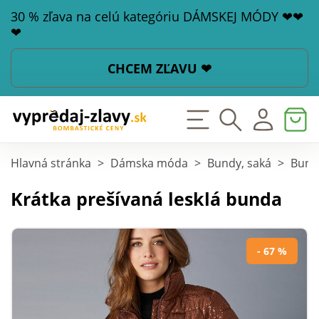
30 % zľava na celú kategóriu DÁMSKEJ MÓDY ❤❤
❤
CHCEM ZĽAVU ❤
Hlavná stránka
>
Dámska móda
>
Bundy, saká
>
Bund
Krátka prešívaná lesklá bunda
- 67 %