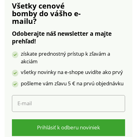
Všetky cenové
šikmé vrecká s
podšívka.
bomby
do vášho e-
paspulou, zapínané
Nepremokavá
mailu?
na zips. Vnútorné
úprava. Možno prať v
vrecko na gombík. S
práčke.
Odoberajte náš newsletter a majte
celkovou podšívkou .
prehľad!
Možno prať v práčke.
získate prednostný prístup k zľavám a
akciám
všetky novinky na e-shope uvidíte ako prvý
pošleme vám zľavu 5 € na prvú objednávku
E-mail
Prihlásiť k odberu noviniek