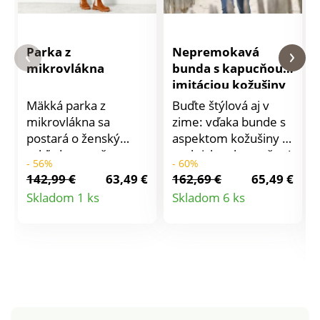
Parka z
Nepremokavá
mikrovlákna
bunda s kapucňou a
imitáciou kožušiny
Mäkká parka z
Buďte štýlová aj v
mikrovlákna sa
zime: vďaka bunde s
postará o ženský
aspektom kožušiny a
vzhľad a navyše
praktickou kapucňou!
- 56%
- 60%
príjemne zahreje.
Zapínanie na zips
142,99 €
63,49 €
162,69 €
65,49 €
Zapínanie na zips
zakrytý klopou.
Detail
Detail
Skladom 1 ks
Skladom 6 ks
krytý légou s
Stojačik a kapucňa na
produktu
produktu
gombíkmi. Kapucňa
zips s odnímateľnou
so sťahovacou
umelou kožušinou.
šnúrkou.
Dlhé rovné rukávy s
Kosoštvorcové
priliehavými
prešívanie. Záševky
nepriepustnými
na prsiach. Ohrnuté
manžetami. 2 šikmé
manžety rukávov. 2
vrecká. Hebká krejivá