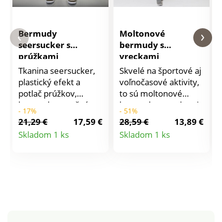
Bermudy
Moltonové
seersucker s
bermudy s
prúžkami
vreckami
Tkanina seersucker,
Skvelé na športové aj
plastický efekt a
voľnočasové aktivity,
potlač prúžkov,
to sú moltonové
bermudy s pružným
bermudy s vreckami.
- 17%
- 51%
pásom patria medzi
Pružný pás so
21,29 €
17,59 €
28,59 €
13,89 €
najpohodlnejšie
šnúrkou na
Detail
Detail
Skladom 1 ks
Skladom 1 ks
kúsky šatníka.
stiahnutie. 2 vrecká v
produktu
produktu
Materiál sa príjemne
bočných švoch. 2
nosí. Módny
našité vrecká s
komfortný strih.
chlopňou na bokoch
Pružný pás so
nohavíc. Rovné
šnúrkou na stiahnutie
nohavice. Možno prať
a falošným
v práčke.
rozparkom. 2 klinové