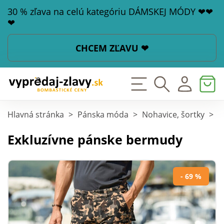
30 % zľava na celú kategóriu DÁMSKEJ MÓDY ❤❤
❤
CHCEM ZĽAVU ❤
Hlavná stránka
>
Pánska móda
>
Nohavice, šortky
>
B
Exkluzívne pánske bermudy
- 69 %