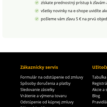
zodpovednú výrobu,
Možno prať v prá
získate prednostný prístup k zľavám
hodnotenú podľa
kontrolovaných
všetky novinky na e-shope uvidíte ak
environmentálnych a
pošleme vám zľavu 5 € na prvú obje
sociálnych kritérií.
Zákaznícky servis
Užitoč
Formulár na odstúpenie od zmluvy
Tabuľka 
Spôsoby doručenia a platby
Registr
Sledovanie zásielky
Akcie a 
Vrátenie a výmena tovaru
Blog
Odstúpenie od kúpnej zmluvy
Pravidlá