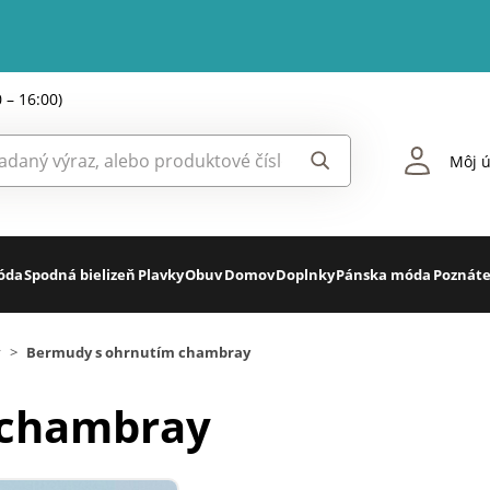
0 – 16:00)
Môj ú
óda
Spodná bielizeň
Plavky
Obuv
Domov
Doplnky
Pánska móda
Poznáte
y
>
Bermudy s ohrnutím chambray
 chambray