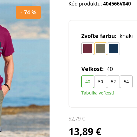
Kód produktu:
404566V040
- 74 %
Zvoľte farbu:
khaki
Veľkosť:
40
40
50
52
54
Tabuľka veľkostí
52,79 €
13,89 €