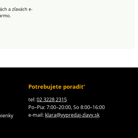
výrobok je bezpečný nad
rámec platných noriem.
ch a zľavách e-
Možno prať v práčke.
armo.
Potrebujete poradit'
tel:
02 3228 2315
Po–Pia: 7:00–20:00, So 8:00–16:00
e-mail:
klara@vypredaj-zlavy.sk
ienky