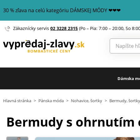
30 % zľava na celú kategóriu DÁMSKEJ MÓDY ❤❤❤
Zákaznícky servis
02 3228 2315
(Po – Pia: 7:00 – 20:00, So 8:0
Dámska m
Hlavná stránka
>
Pánska móda
>
Nohavice, šortky
>
Bermudy, šortk
Bermudy s ohrnutím