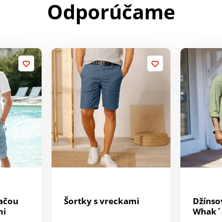
Odporúčame
ačou
Šortky s vreckami
Džíns
mi
Whak´