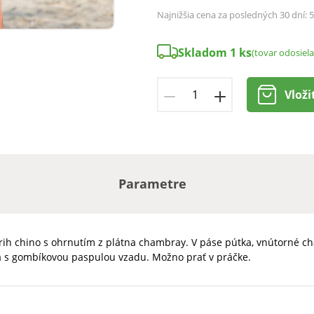
Najnižšia cena za posledných 30 dní:
5
Skladom 1 ks
(tovar odosiel
Vloži
Parametre
h chino s ohrnutím z plátna chambray. V páse pútka, vnútorné ch
ká s gombíkovou paspulou vzadu. Možno prať v práčke.