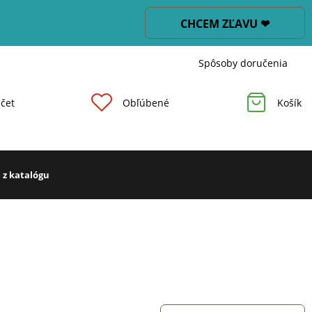
CHCEM ZĽAVU ❤
Spôsoby doručenia
čet
Obľúbené
Košík
 z katalógu