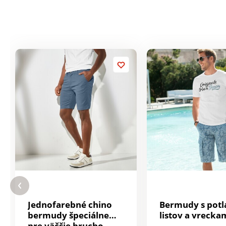
Jednofarebné chino
Bermudy s potl
bermudy špeciálne
listov a vrecka
pre väčšie brucho