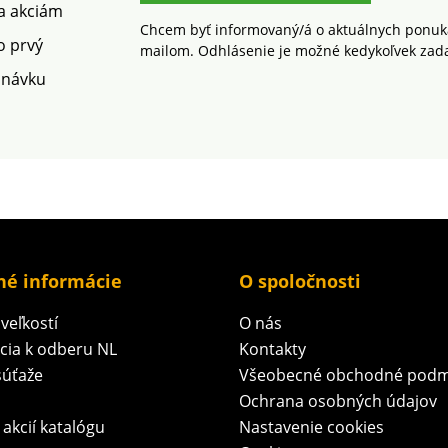
čke.
 a akciám
Chcem byť informovaný/á o aktuálnych ponuká
o prvý
mailom. Odhlásenie je možné kedykoľvek zad
dnávku
né informácie
O spoločnosti
veľkostí
O nás
ácia k odberu NL
Kontakty
súťaže
Všeobecné obchodné podm
Ochrana osobných údajov
 akcií katalógu
Nastavenie cookies