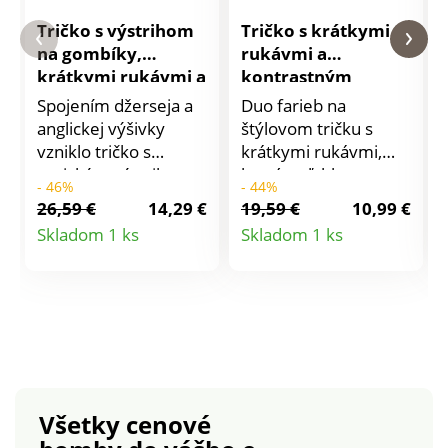
Tričko s výstrihom
Tričko s krátkymi
na gombíky,
rukávmi a
krátkymi rukávmi a
kontrastným
madeirou
lemom
Spojením džerseja a
Duo farieb na
anglickej výšivky
štýlovom tričku s
vzniklo tričko s
krátkymi rukávmi,
tuniským výstrihom.
ktoré sa ľahko
- 46%
- 44%
Tuniský výstrih a
kombinuje. Ušité z
26,59 €
14,29 €
19,59 €
10,99 €
gombíková léga. Na
čistej bavlny príjemne
Detail
Detail
Skladom 1 ks
Skladom 1 ks
pleciach sedlo z
sa nosí. Okrúhly
produktu
produktu
anglickej výšivky. Pod
výstrih s kontrastným
sedlom nariasenie.
lemom. Krátke
Rovný spodný lem.
rukávy s kontrastným
Standard 100 by
lemom. Rovný
Oeko-Tex (n° CQ
spodný lem. Standard
1216/3 IFTH). Táto
100 by Oeko-Tex.
známka označuje
Táto známka
Všetky cenové
textilné výrobky,
označuje textilné