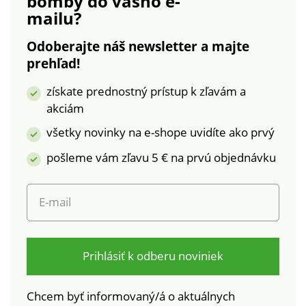
bomby
do vášho e-
ktoré boli podrobené
výrobky, ktoré boli
mailu?
laboratórnym testom
podrobené
na široké spektrum
laboratórnym testom
Odoberajte náš newsletter a majte
škodlivých látok a
na široké spektrum
prehľad!
výrobok je bezpečný
škodlivých látok a
nad rámec platných
výrobok je bezpečný
získate prednostný prístup k zľavám a
noriem. Možno prať v
nad rámec platných
akciám
práčke.
noriem. Možno prať v
práčke.
všetky novinky na e-shope uvidíte ako prvý
pošleme vám zľavu 5 € na prvú objednávku
E-mail
Prihlásiť k odberu noviniek
Chcem byť informovaný/á o aktuálnych