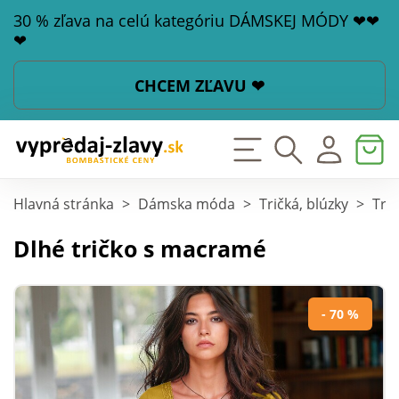
30 % zľava na celú kategóriu DÁMSKEJ MÓDY ❤❤
❤
CHCEM ZĽAVU ❤
Hlavná stránka
>
Dámska móda
>
Tričká, blúzky
>
Tri
Dlhé tričko s macramé
- 70 %