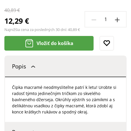
40,89 €
12,29 €
Najnižšia cena za posledných 30 dní:
40,89 €
Vložiť do košíka
Popis
Čipka macramé neodmysliteľne patrí k letu! Urobte si
radosť týmto jedinečným tričkom zo skvelého
bavlneného džerseja. Okrúhly výstrih so zámikmi a s
delikátnou vsadkou z čipky macramé, ktorá zdobí aj
konce krátkych rukávov a spodný okraj.