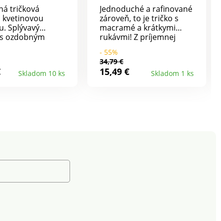
ná tričková
Jednoduché a rafinované
s kvetinovou
zároveň, to je tričko s
u. Splývavý
macramé a krátkymi
 s ozdobným
rukávmi! Z príjemnej
a výstrihu do V.
zmesi bavlny a viskózy,
- 55%
vhodné na rôzne
34,79 €
príležitosti. Vzdušný
€
15,49 €
Skladom 10 ks
Skladom 1 ks
materiál s ľahkou
údržbou. Okrúhly výstrih
s légou a gombíkmi vo
vzhľade rohoviny.
Vpredu podšitá
macramé náprsenka
zdôraznená nariasením.
Krátke rukávy s
nariasenými plecami.
Rovný spodný lem.
Možno prať v práčke.