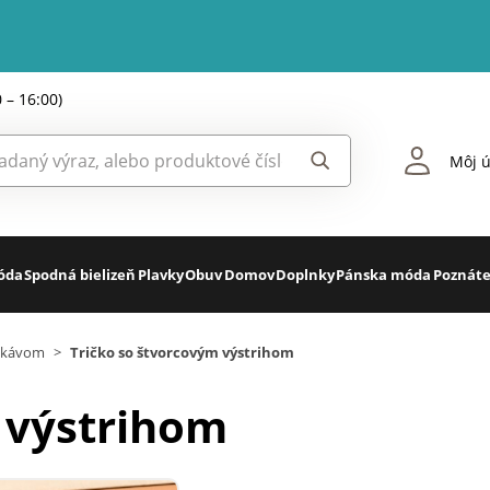
0 – 16:00)
Môj ú
óda
Spodná bielizeň
Plavky
Obuv
Domov
Doplnky
Pánska móda
Poznáte
rukávom
>
Tričko so štvorcovým výstrihom
 výstrihom