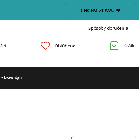
CHCEM ZĽAVU ❤
Spôsoby doručenia
čet
Obľúbené
Košík
 z katalógu