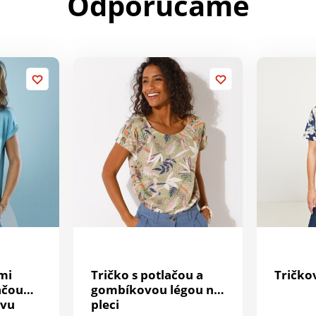
Odporúčame
mi
Tričko s potlačou a
Tričko
ačou
gombíkovou légou na
avu
pleci