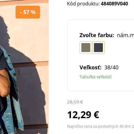
Kód produktu:
484089V040
- 57 %
Zvoľte farbu:
nám.m
Veľkosť:
38/40
Tabuľka veľkostí
28,59 €
12,29 €
Najnižšia cena za posledných 30 dní:
2