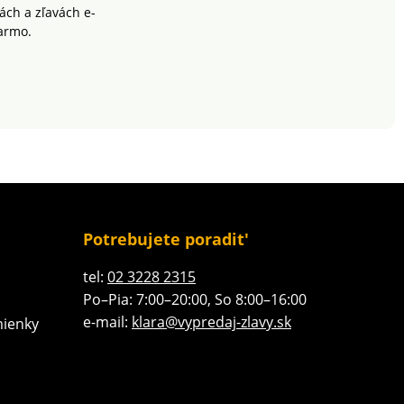
ch a zľavách e-
armo.
Potrebujete poradit'
tel:
02 3228 2315
Po–Pia: 7:00–20:00, So 8:00–16:00
e-mail:
klara@vypredaj-zlavy.sk
ienky