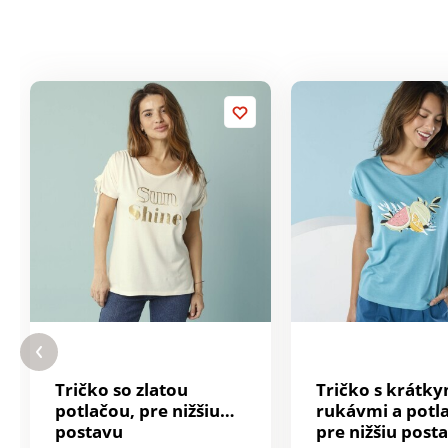
Tričko so zlatou
Tričko s krátky
potlačou, pre nižšiu
rukávmi a potl
postavu
pre nižšiu post