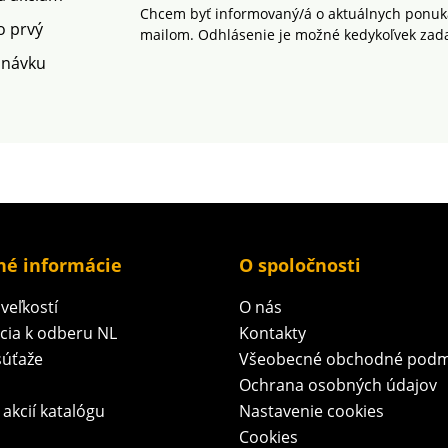
Chcem byť informovaný/á o aktuálnych ponuká
o prvý
mailom. Odhlásenie je možné kedykoľvek zad
dnávku
né informácie
O spoločnosti
veľkostí
O nás
ácia k odberu NL
Kontakty
súťaže
Všeobecné obchodné podm
Ochrana osobných údajov
 akcií katalógu
Nastavenie cookies
Cookies