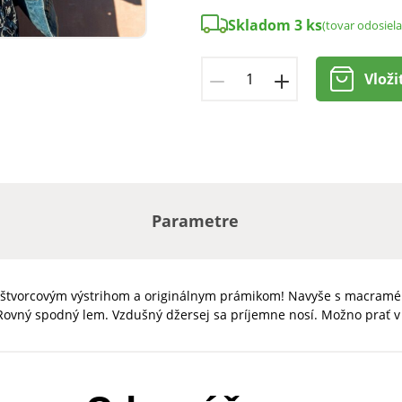
Skladom 3 ks
(tovar odosiel
Vloži
Parametre
so štvorcovým výstrihom a originálnym prámikom! Navyše s macramé
ovný spodný lem. Vzdušný džersej sa príjemne nosí. Možno prať v