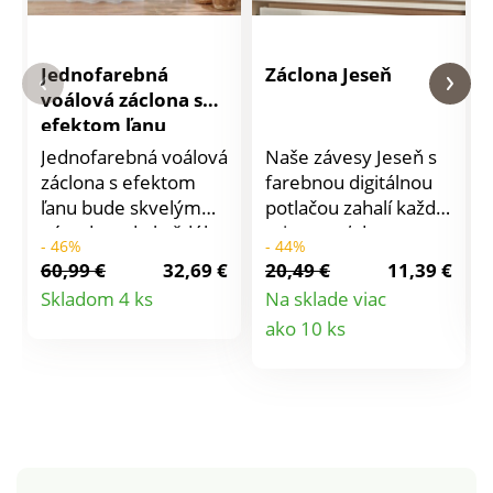
Jednofarebná
Záclona Jeseň
voálová záclona s
efektom ľanu
Jednofarebná voálová
Naše závesy Jeseň s
záclona s efektom
farebnou digitálnou
ľanu bude skvelým
potlačou zahalí každú
nápadom do každého
miestnosť do
- 46%
- 44%
interiéru. Pripravené
zlatistého jesenného
60,99 €
32,69 €
20,49 €
11,39 €
na zavesenie.
svetla. So 7 pútkami.
Detail
Skladom 4 ks
Na sklade viac
Zakončená kovovými
Detail
ako 10 ks
produktu
očkami. V ponuke
jednotlivo. S ohľadom
produktu
na ochranu životného
prostredia
odporúčame prať na
30 °C a sušiť voľne na
vzduchu.