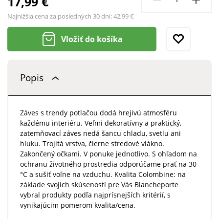
17,99 €
Najnižšia cena za posledných 30 dní:
42,99 €
Vložiť do košíka
Popis
Záves s trendy potlačou dodá hrejivú atmosféru
každému interiéru. Veľmi dekoratívny a praktický,
zatemňovací záves nedá šancu chladu, svetlu ani
hluku. Trojitá vrstva, čierne stredové vlákno.
Zakončený očkami. V ponuke jednotlivo. S ohľadom na
ochranu životného prostredia odporúčame prať na 30
°C a sušiť voľne na vzduchu. Kvalita Colombine: na
základe svojich skúseností pre Vás Blancheporte
vybral produkty podľa najprísnejších kritérií, s
vynikajúcim pomerom kvalita/cena.