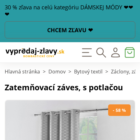
30 % zľava na celú kategóriu DÁMSKEJ MÓDY ❤❤
❤
CHCEM ZĽAVU ❤
Hlavná stránka
>
Domov
>
Bytový textil
>
Záclony, záv
Zatemňovací záves, s potlačou
- 58 %