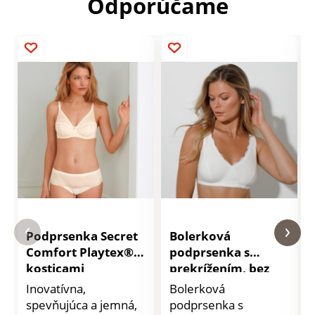
Odporúčame
Podprsenka Secret
Bolerková
Comfort Playtex® s
podprsenka s
kosticami
prekrížením, bez
kostíc
Inovatívna,
Bolerková
spevňujúca a jemná,
podprsenka s