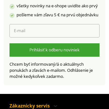
100 podle Oeko-Tex
podrobené
všetky novinky na e-shope uvidíte ako prvý
(n° CQ 1216/3 IFTH).
laboratórnym testom
pošleme vám zľavu 5 € na prvú objednávku
Táto známka
na široké spektrum
označuje textilné
škodlivých látok a
výrobky, ktoré boli
výrobok je bezpečný
E-mail
podrobené
nad rámec platných
laboratórnym testom
noriem. Možno prať v
na široké spektrum
práčke.
škodlivých látok a
Prihlásiť k odberu noviniek
výrobok je bezpečný
nad rámec platných
Chcem byť informovaný/á o aktuálnych
noriem. Možno prať v
ponukách a zľavách e-mailom. Odhlásenie je
práčke, program na
možné kedykoľvek zadarmo.
jemnú bielizeň.
Zákaznícky servis