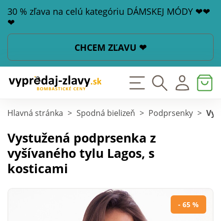
30 % zľava na celú kategóriu DÁMSKEJ MÓDY ❤❤
❤
CHCEM ZĽAVU ❤
Hlavná stránka
>
Spodná bielizeň
>
Podprsenky
>
Vys
Vystužená podprsenka z
vyšívaného tylu Lagos, s
kosticami
- 65 %