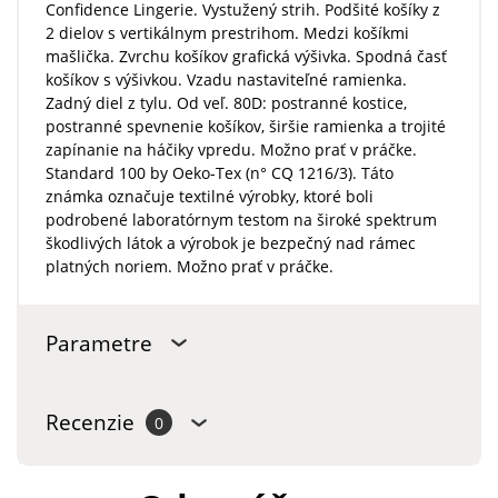
Confidence Lingerie. Vystužený strih. Podšité košíky z
2 dielov s vertikálnym prestrihom. Medzi košíkmi
mašlička. Zvrchu košíkov grafická výšivka. Spodná časť
košíkov s výšivkou. Vzadu nastaviteľné ramienka.
Zadný diel z tylu. Od veľ. 80D: postranné kostice,
postranné spevnenie košíkov, širšie ramienka a trojité
zapínanie na háčiky vpredu. Možno prať v práčke.
Standard 100 by Oeko-Tex (n° CQ 1216/3). Táto
známka označuje textilné výrobky, ktoré boli
podrobené laboratórnym testom na široké spektrum
škodlivých látok a výrobok je bezpečný nad rámec
platných noriem. Možno prať v práčke.
Parametre
Recenzie
0