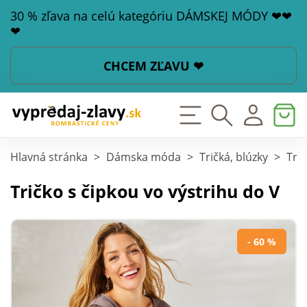
30 % zľava na celú kategóriu DÁMSKEJ MÓDY ❤❤
❤
CHCEM ZĽAVU ❤
Hlavná stránka
>
Dámska móda
>
Tričká, blúzky
>
Tri
Tričko s čipkou vo výstrihu do V
- 60 %