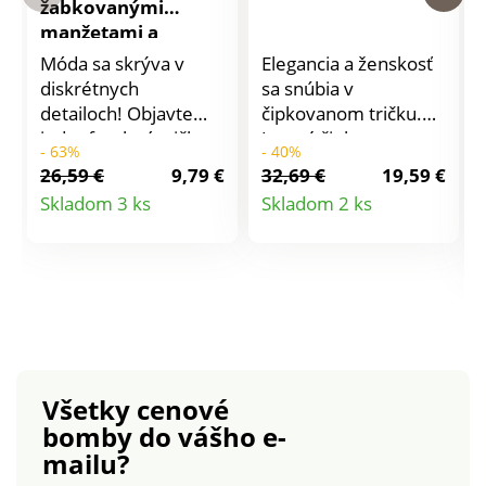
žabkovanými
manžetami a
stojačikom
Móda sa skrýva v
Elegancia a ženskosť
diskrétnych
sa snúbia v
detailoch! Objavte
čipkovanom tričku.
jednofarebné tričko
Jemná čipka s
- 63%
- 40%
so stojačikom a
česaným efektom.
26,59 €
9,79 €
32,69 €
19,59 €
žabkovaním, ktoré sa
Stojačik s prestrihom
Detail
Detail
Skladom 3 ks
Skladom 2 ks
ľahko kombinuje.
vzadu na gombík a
produktu
produktu
Vzdušný úplet.
pružné očko. Dlhé
Žabkovaný stojačik.
nadýchané rukávy
Dlhé nazberané
zúžené do manžety.
rukávy. Žabkované
Rovný spodný lem.
konce rukávov.
Možno prať v práčke.
Rovný dolný lem.
Možno prať v práčke.
Všetky cenové
bomby
do vášho e-
mailu?