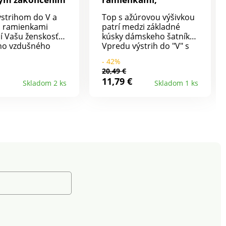
jednofarebný
ýstrihom do V a
Top s ažúrovou výšivkou
i ramienkami
patrí medzi základné
í Vašu ženskosť.
kúsky dámskeho šatníka.
ho vzdušného
Vpredu výstrih do "V" s
ýstrih do V so
farebne zladenou
- 42%
ým zakončením.
výšivkou a zvlneným
20,49 €
áševky.
zakončením. Vzadu
11,79 €
Skladom 2 ks
Skladom 1 ks
teľné ramienka.
rovný výstrih. Úzke
pružný zadný diel.
nastaviteľné ramienka.
rať v práčke.
Prsné záševky. Rovný
spodný lem. Možno prať
v práčke.