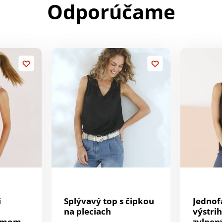
Odporúčame
i
Splývavý top s čipkou
Jednof
na pleciach
výstri
lemom
zvlne