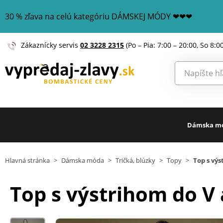
30 % zľava na celú kategóriu DÁMSKEJ MÓDY ❤❤❤
Zákaznícky servis
02 3228 2315
(Po – Pia: 7:00 – 20:00, So 8:0
Dámska m
Hlavná stránka
>
Dámska móda
>
Tričká, blúzky
>
Topy
>
Top s vý
Top s výstrihom do 