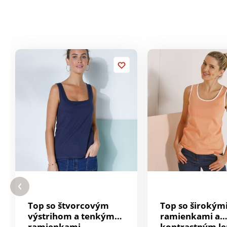
Top so štvorcovým
Top so širokým
výstrihom a tenkými
ramienkami a
ramienkami
kontrastným 