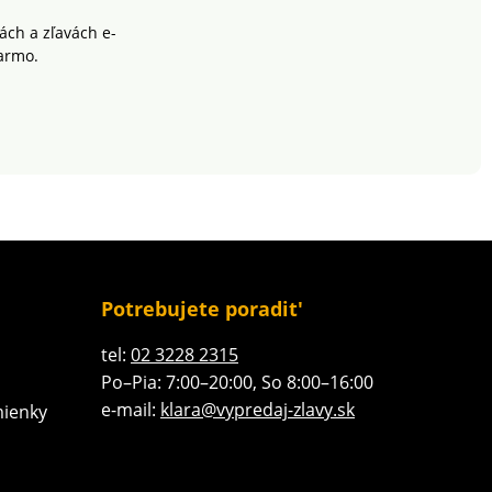
ch a zľavách e-
armo.
Potrebujete poradit'
tel:
02 3228 2315
Po–Pia: 7:00–20:00, So 8:00–16:00
e-mail:
klara@vypredaj-zlavy.sk
ienky