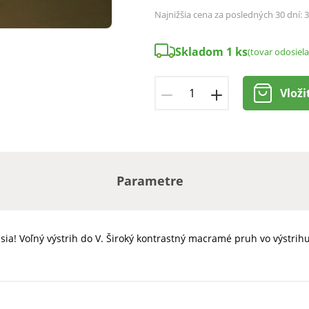
Najnižšia cena za posledných 30 dní:
3
Skladom 1 ks
(tovar odosiel
Vloži
Parametre
a! Voľný výstrih do V. Široký kontrastný macramé pruh vo výstrihu