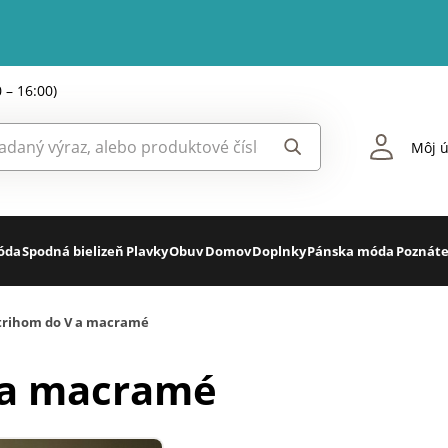
0 – 16:00)
Môj ú
óda
Spodná bielizeň
Plavky
Obuv
Domov
Doplnky
Pánska móda
Poznáte
strihom do V a macramé
V a macramé