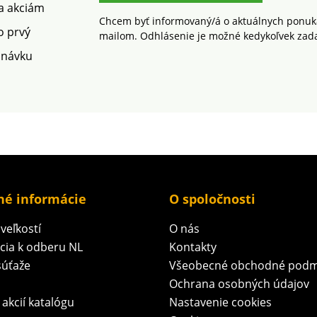
 a akciám
Chcem byť informovaný/á o aktuálnych ponuká
o prvý
mailom. Odhlásenie je možné kedykoľvek zad
dnávku
né informácie
O spoločnosti
veľkostí
O nás
ácia k odberu NL
Kontakty
súťaže
Všeobecné obchodné podm
Ochrana osobných údajov
 akcií katalógu
Nastavenie cookies