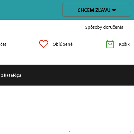
CHCEM ZĽAVU ❤
Spôsoby doručenia
čet
Obľúbené
Košík
 z katalógu