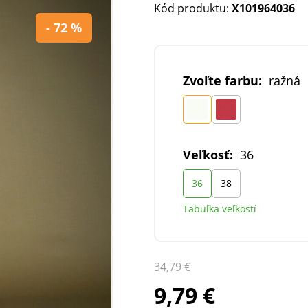
Kód produktu:
X101964036
- 72 %
Zvoľte farbu:
ražná
Veľkosť:
36
36
38
Tabuľka veľkostí
34,79 €
9,79 €