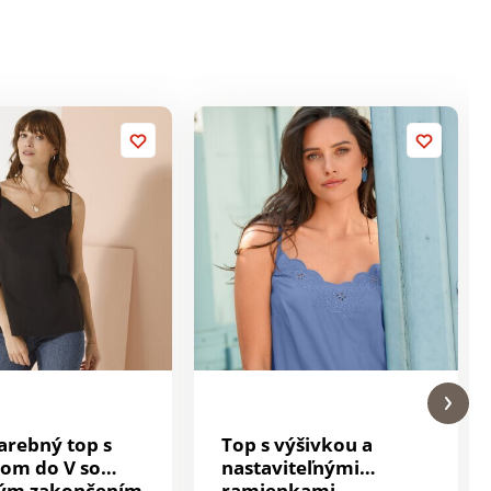
arebný top s
Top s výšivkou a
hom do V so
nastaviteľnými
ným zakončením
ramienkami,