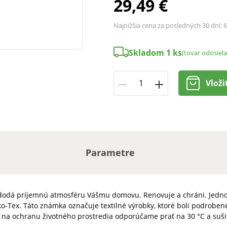
29,49 €
Najnižšia cena za posledných 30 dní:
6
Skladom 1 ks
(tovar odosiel
Vloži
Parametre
 dodá príjemnú atmosféru Vášmu domovu. Renovuje a chráni. Jedno
ko-Tex. Táto známka označuje textilné výrobky, ktoré boli podroben
na ochranu životného prostredia odporúčame prať na 30 °C a suši