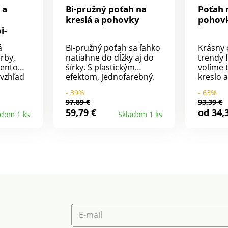
 a
Bi-pružný poťah na
Poťah 
kreslá a pohovky
pohov
i-
á
Bi-pružný poťah sa ľahko
Krásny 
arby,
natiahne do dĺžky aj do
trendy 
 tento
šírky. S plastickým
volíme 
vzhľad
efektom, jednofarebný.
kreslo 
. Bi-
Na kompletné
Pružný,
- 39%
- 63%
 sa do
potiahnutie kresla alebo
prispôs
97,89 €
93,39 €
Pre
pohovky vrátane
miestn
59,79 €
od 34,
adom 1 ks
Skladom 1 ks
chrbtovej opierky.
kreslám
.
Renovuje a chráni.
opierka
vrátane
Jednoduché navlečenie a
navlieka
ružný
vyzlečenie. Pružný
Celopot
dávané
spodný lem pre
zadnej 
na 30 °C
perfektné držanie.
spodný
nou
Možno prať v práčke.
jednotli
dia;
Vhodný pre 2 a 3
v súlad
miestne pohovky a
životné
šiť
kreslá s opierkami.
taktiež
.
doporu
E-mail
voľne n