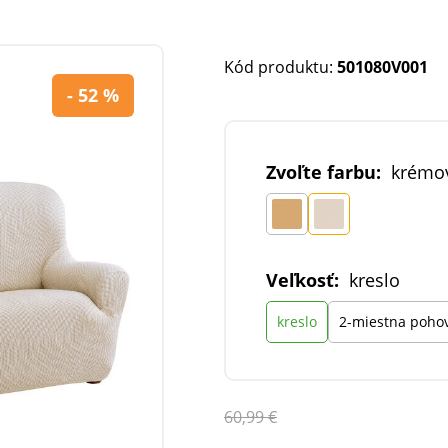
Kód produktu:
501080V001
- 52 %
Zvoľte farbu:
krémo
Veľkosť:
kreslo
kreslo
2-miestna poho
60,99 €