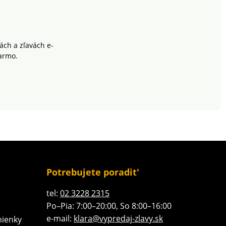
ch a zľavách e-
armo.
Potrebujete poradit'
tel:
02 3228 2315
Po–Pia: 7:00–20:00, So 8:00–16:00
e-mail:
klara@vypredaj-zlavy.sk
ienky