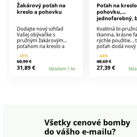
Žakárový poťah na
Poťah na kreslo
kreslo a pohovku
pohovku,
jednofarebný, b
pružný
Dodajte nový vzhľad
Kvalitná bi-pružn
Vašej obývačke s
tkanina, krásne f
pružným žakárovým
rýchle použitie...
poťahom na kreslo a
poťah dodá nový 
pohovku. Ľahko sa
každému interiéru
- 48%
- 44%
natiahne a stiahne.
pružný: natiahne
60,99 €
48,69 €
Celopotiahnutie kresla a
dĺžky aj do šírky. 
31,89 €
27,39 €
Skladom 1 ks
Skl
pohovky, vrátane
kreslá a 2 alebo 3
zadných dielov. Pružný
miestne pohovky
spodný lem. Na kreslo a
Celopotiahnuté, 
2 alebo 3 miestnu
zadného dielu. P
pohovku.
spodný lem. Pre
jednotlivo. Perte 
v súlade s ochra
životného prostre
taktiež Vám
Všetky cenové bomby
doporučujeme su
voľne na vzduchu
do vášho e-mailu?