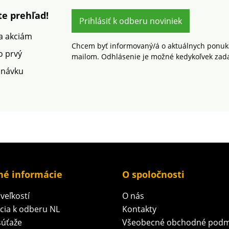
e prehľad!
Prihlásiť k odberu noviniek
 a akciám
Chcem byť informovaný/á o aktuálnych ponuká
o prvý
mailom. Odhlásenie je možné kedykoľvek zad
dnávku
né informácie
O spoločnosti
veľkostí
O nás
ácia k odberu NL
Kontakty
súťaže
Všeobecné obchodné podm