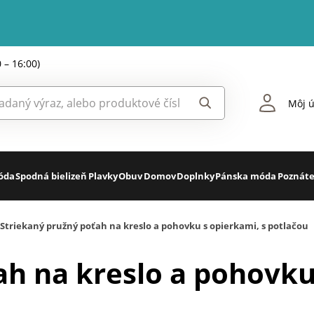
0 – 16:00)
Môj ú
óda
Spodná bielizeň
Plavky
Obuv
Domov
Doplnky
Pánska móda
Poznáte
Striekaný pružný poťah na kreslo a pohovku s opierkami, s potlačou
ah na kreslo a pohovku