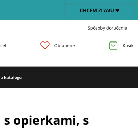
CHCEM ZĽAVU ❤
Spôsoby doručenia
čet
Obľúbené
Košík
 z katalógu
 s opierkami, s