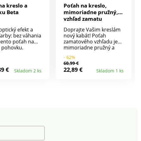
na kreslo a
Poťah na kreslo,
ku Beta
mimoriadne pružný,
vzhľad zamatu
optický efekt a
Doprajte Vašim kreslám
farby: bez váhania
nový kabát! Poťah
tento poťah na
zamatového vzhľadu je
a pohovku.
mimoriadne pružný a
 ľahko sa
ľahko sa navlieka. Je na
- 62%
obí 2 alebo 3-
dotyk príjemný a hrejivý.
60,99 €
ym sedačkám a
Kreslo dobre ochráni a
39 €
22,89 €
Skladom 2 ks
Skladom 1 ks
 s lakťovými
dodá interiéru nový štýl.
mi. Ľahko sa
Zakryje aj operadlo Je
 aj vyzlieka.
praktický, odolný proti
iahnuté, vrátane
zašpineniu. Spodný okraj
časti. Pružný
pružný pre ľahké
 lem. Predávané
oblečenie. Hodí sa na
vo. Perte na 30 °C
kreslá a pohovky s
e s ochranou
opierkami.
ho prostredia;
 Vám
čujeme sušiť
a vzduchu.