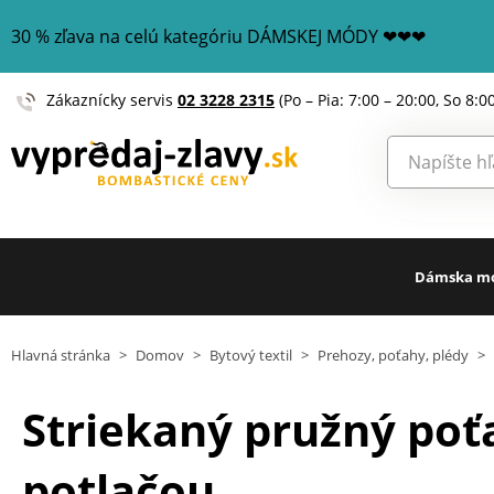
30 % zľava na celú kategóriu DÁMSKEJ MÓDY ❤❤❤
Zákaznícky servis
02 3228 2315
(Po – Pia: 7:00 – 20:00, So 8:0
Dámska m
Hlavná stránka
>
Domov
>
Bytový textil
>
Prehozy, poťahy, plédy
>
Striekaný pružný poť
potlačou