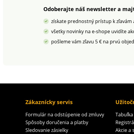
Odoberajte náš newsletter a majt
získate prednostný prístup k zľavám
všetky novinky na e-shope uvidíte ak
pošleme vám zľavu 5 € na prvú obje
Zákaznícky servis
Užitoč
Formulár na odstúpenie od zmluvy
Tabuľka 
Spôsoby doručenia a platby
Registr
Sledovanie zásielky
Akcie a 