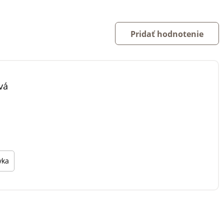
Pridať hodnotenie
vá
vka