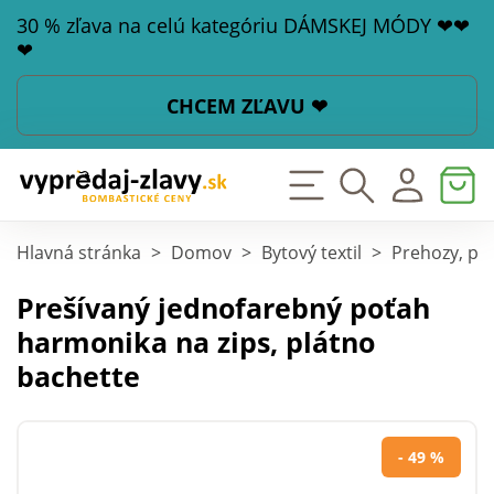
30 % zľava na celú kategóriu DÁMSKEJ MÓDY ❤❤
❤
CHCEM ZĽAVU ❤
Hlavná stránka
>
Domov
>
Bytový textil
>
Prehozy, po
Prešívaný jednofarebný poťah
harmonika na zips, plátno
bachette
- 49 %