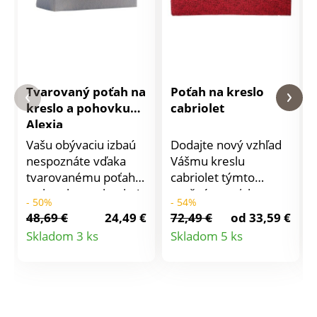
Tvarovaný poťah na
Poťah na kreslo
kreslo a pohovku
cabriolet
Alexia
Vašu obývaciu izbaú
Dodajte nový vzhľad
nespoznáte vďaka
Vášmu kreslu
tvarovanému poťahu
cabriolet týmto
na kreslo a pohovku!
pružným poťahom s
- 50%
- 54%
Pružný, ľahko sa
optickým efektom.
48,69 €
24,49 €
72,49 €
od 33,59 €
prispôsobí 2 alebo 3-
Veľmi jednoducho sa
Detail
Detail
Skladom 3 ks
Skladom 5 ks
miestnym pohovkám
navlečie a vďaka
produktu
produktu
a kreslám s
tomuto nemu bude
opierkami. Ľahko sa
každé kreslo ako
navlieka a vyzlieka.
nové. Extra pružný,
Celopotiahnuté,
ľahko sa prispôsobí. V