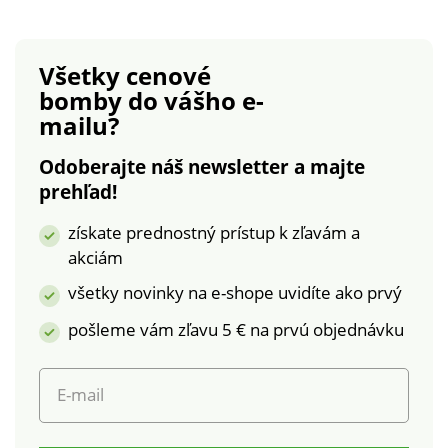
vrátane zadnej časti.
ponuke jednotlivo.
Pružný spodný lem.
Možno prať v práčke
Predávané jednotlivo.
na 30 °C,
Všetky cenové
Perte na 30 °C v
odporúčame sušiť
bomby
do vášho e-
súlade s ochranou
voľne na vzduchu.
mailu?
životného prostredia;
taktiež Vám
Odoberajte náš newsletter a majte
doporučujeme sušiť
prehľad!
voľne na vzduchu.
získate prednostný prístup k zľavám a
akciám
všetky novinky na e-shope uvidíte ako prvý
pošleme vám zľavu 5 € na prvú objednávku
E-mail