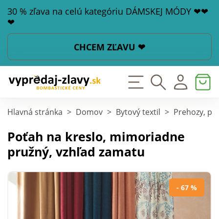
30 % zľava na celú kategóriu DÁMSKEJ MÓDY ❤❤
❤
CHCEM ZĽAVU ❤
Hlavná stránka
>
Domov
>
Bytový textil
>
Prehozy, po
Poťah na kreslo, mimoriadne
pružný, vzhľad zamatu
- 67 %