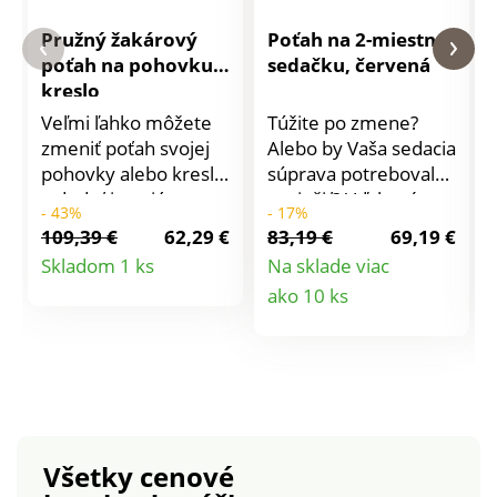
Pružný žakárový
Poťah na 2-miestnu
poťah na pohovku a
sedačku, červená
kreslo
Veľmi ľahko môžete
Túžite po zmene?
zmeniť poťah svojej
Alebo by Vaša sedacia
pohovky alebo kresla
súprava potrebovala
a dodať interiéru
osviežiť? Vďaka týmto
- 43%
- 17%
novú tvár. Poťah je
napínacím poťahom
109,39 €
62,29 €
83,19 €
69,19 €
veľmi pružný a ľahko
oblečiete svoju
Detail
Skladom 1 ks
Na sklade viac
sa navlieka.
sedačku a kreslo do
Detail
ako 10 ks
produktu
Perfektne drží.
nového. Vysoko
Zároveň Váš nábytok
elastická s krásnou
produktu
i chráni. Efektný
štruktúrou. Uľahčí
žakárový motív. Na
prácu a dodá Vašej
kreslo a 2 alebo 3
obývacej izbe úplne
miestnu pohovku.
novú atmosféru.
Potiahnutý aj zadný
Všetky cenové
diel. Jednoduchá