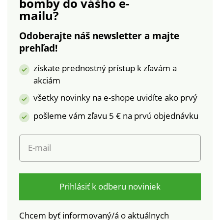
bomby
do vášho e-
údržba. S ohľadom na
mailu?
ochranu životného
prostredia
Odoberajte náš newsletter a majte
odporúčame prať na
prehľad!
30 °C a sušiť voľne na
vzduchu.
získate prednostný prístup k zľavám a
akciám
všetky novinky na e-shope uvidíte ako prvý
pošleme vám zľavu 5 € na prvú objednávku
E-mail
Prihlásiť k odberu noviniek
Chcem byť informovaný/á o aktuálnych