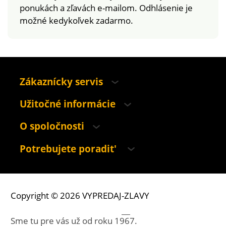
ponukách a zľavách e-mailom. Odhlásenie je
možné kedykoľvek zadarmo.
Zákaznícky servis
Užitočné informácie
O spoločnosti
Potrebujete poradit'
Copyright © 2026 VYPREDAJ-ZLAVY
Sme tu pre vás už od roku
1967.