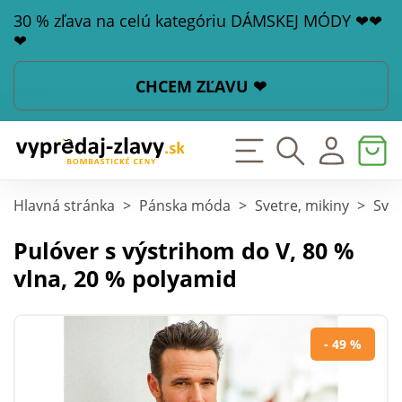
30 % zľava na celú kategóriu DÁMSKEJ MÓDY ❤❤
❤
CHCEM ZĽAVU ❤
Hlavná stránka
>
Pánska móda
>
Svetre, mikiny
>
Svet
Pulóver s výstrihom do V, 80 %
vlna, 20 % polyamid
- 49 %