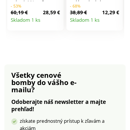
zahreje! Navyše z
pulóver ku krku
- 53%
- 68%
akrylu s ľahkou na
prináša ideálnu
60,19 €
28,59 €
38,89 €
12,29 €
údržbou a zo štýlovej
kombináciu štýlu a
Detail
Detail
Skladom 1 ks
Skladom 1 ks
anglickej pleteniny.
pohodlia. Okrúhly
produktu
produktu
Stojačik na zips. Dlhé
výstrih. Dlhé rukávy.
rukávy. Pružné
Rovný spodný lem.
zakončenie. Možno
Pružné zakončenie.
prať v práčke.
Možno prať v práčke.
Všetky cenové
bomby
do vášho e-
mailu?
Odoberajte náš newsletter a majte
prehľad!
získate prednostný prístup k zľavám a
akciám