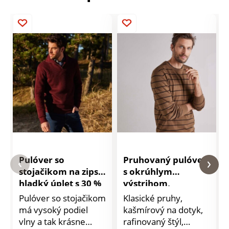
Pulóver so
Pruhovaný pulóver
stojačikom na zips,
s okrúhlym
hladký úplet s 30 %
výstrihom,
vlny
kašmírový na dotyk
Pulóver so stojačikom
Klasické pruhy,
má vysoký podiel
kašmírový na dotyk,
vlny a tak krásne
rafinovaný štýl,