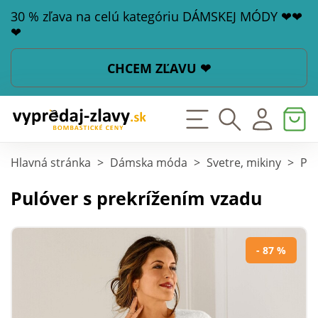
30 % zľava na celú kategóriu DÁMSKEJ MÓDY ❤❤
❤
CHCEM ZĽAVU ❤
Hlavná stránka
>
Dámska móda
>
Svetre, mikiny
>
Pul
Pulóver s prekrížením vzadu
- 87 %