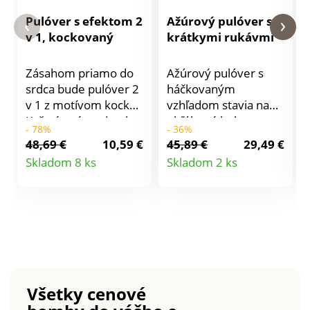
Pulóver s efektom 2
Ažúrový pulóver s
v 1, kockovaný
krátkymi rukávmi
Zásahom priamo do
Ažúrový pulóver s
srdca bude pulóver 2
háčkovaným
v 1 z motívom kocky!
vzhľadom stavia na
Kašmírový na dotyk.
obľúbený boho
- 78%
- 36%
Okrúhly uvoľnený
vzhľad. Jemný úplet s
48,69 €
10,59 €
45,89 €
29,49 €
výstrih. Dlhé rukávy.
prímesou bavlny.
Detail
Detail
Skladom 8 ks
Skladom 2 ks
Voálový spodný lem a
Ažúrový vzor. Vpredu
produktu
produktu
postranné rozparky +
výstrih do V, vzadu
šnúrky na zaviazanie.
okúhly. Krátke
Možno prať v práčke.
rukávy. Zvlnené
zakončenie dekoltu,
rukávov a spodného
lemu. Rovný spodný
lem. Možno prať v
Všetky cenové
práčke.