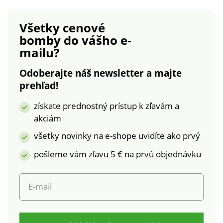
pod prsiami a vo
podšité pevným
výstrihu. Vpredu
úpletom. Členitý strih
Všetky cenové
čipkované ramienka,
košíkov. Medzi
bomby
do vášho e-
vzadu saténové a
košíkmi našitá
mailu?
nastaviteľné. Rovný
ružička. Pružné a
zadný diel s výšivkou.
vzadu nastaviteľné
Odoberajte náš newsletter a majte
Od veľ. 80D širšie
ramienka. Bavlnený
prehľad!
ramienka, na bokoch
zadný diel. Možno
kostice a trojité
prať v práčke.
získate prednostný prístup k zľavám a
háčikové zapínanie
akciám
vzadu. Standard 100
by Oeko-Tex (n° CQ
všetky novinky na e-shope uvidíte ako prvý
1216/3). Táto známka
pošleme vám zľavu 5 € na prvú objednávku
označuje textilné
výrobky, ktoré boli
podrobené
E-mail
laboratórnym testom
na široké spektrum
škodlivých látok a