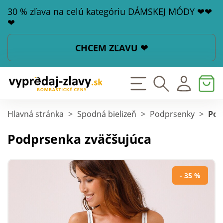
30 % zľava na celú kategóriu DÁMSKEJ MÓDY ❤❤
❤
CHCEM ZĽAVU ❤
Hlavná stránka
>
Spodná bielizeň
>
Podprsenky
>
Pod
Podprsenka zväčšujúca
- 35 %