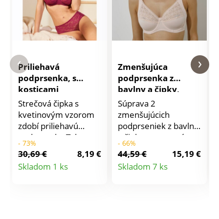
Priliehavá
Zmenšujúca
podprsenka, s
podprsenka z
kosticami
bavlny a čipky,
súprava 2 ks
Strečová čipka s
Súprava 2
kvetinovým vzorom
zmenšujúcich
zdobí priliehavú
podprseniek z bavlny
podprsenku Talara
a čipky sa postará o
- 73%
- 66%
zn. Confidence
pohodlné nosenie.
30,69 €
8,19 €
44,59 €
15,19 €
Lingerie. S kosticami.
Zmenšujúci efekt. S
Detail
Detail
Skladom 1 ks
Skladom 7 ks
Priliehavé
kosticami. Čipková
produktu
produktu
prevedenie. Košíky z
horná časť košíkov.
3 dielov z pružnej
Pikotka v dekolte.
čipky, podšité tylom.
Bavlnená spodná časť
Čipkové zakončenie
košíkov. Košíky