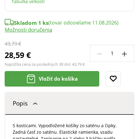
Tabuľka veľkostí
Skladom 1 ks
(tovar odosielame 11.08.2026)
Možnosti doručenia
43,79 €
28,59 €
Najnižšia cena za posledných 30 dní:
43,79 €
Vložiť do košíka
Popis
S kosticami. Vypodložené košíky zo saténu a čipky.
Zadná časť zo saténu. Elastické ramienka, vzadu
nastaviteľné. Zapínanie na 2 alebo 3 háčiky podľa