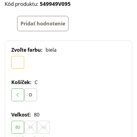
Kód produktu:
549949V095
Pridať hodnotenie
Zvoľte farbu:
biela
Košíček:
C
C
D
Veľkosť:
80
80
85
90