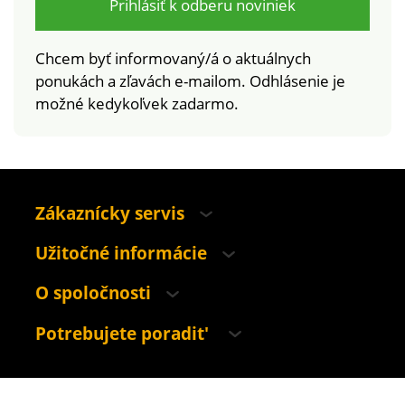
výrobok je bezpečný
Prihlásiť k odberu noviniek
nad rámec platných
noriem. Možno prať v
Chcem byť informovaný/á o aktuálnych
práčke.
ponukách a zľavách e-mailom. Odhlásenie je
možné kedykoľvek zadarmo.
Zákaznícky servis
Užitočné informácie
O spoločnosti
Potrebujete poradit'