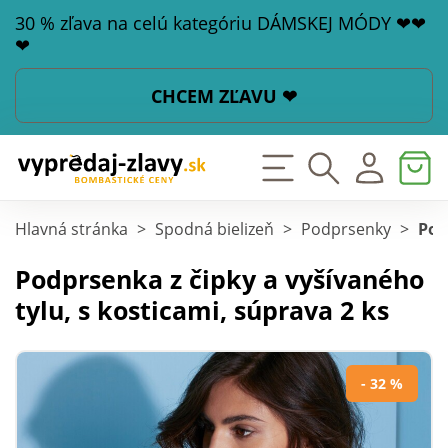
30 % zľava na celú kategóriu DÁMSKEJ MÓDY ❤❤
❤
CHCEM ZĽAVU ❤
Hlavná stránka
>
Spodná bielizeň
>
Podprsenky
>
Pod
Podprsenka z čipky a vyšívaného
tylu, s kosticami, súprava 2 ks
- 32 %