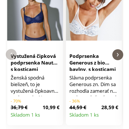
Vystužená čipková
Podprsenka
podprsenka Nauta,
Generous z bio
s kosticami
bavlny, s kosticami
Ženská spodná
Slávna podprsenka
bielizeň, to je
Generous zn. Dim sa
vystužená čipkoavná
rozhodla zamerať na
podprsenka Nauta
zodpovedný prístup k
- 70%
- 36%
oplývajúca
zdraviu človeka i celej
36,79 €
10,99 €
44,59 €
28,59 €
zvodnosťou. Kolekcia
planéty! Jedinečný
Detail
Detail
Skladom 1 ks
Skladom 1 ks
Nauta zn. Confidence
strih, ktorý padne
produktu
produktu
Lingerie. S kosticami.
každej postave. S