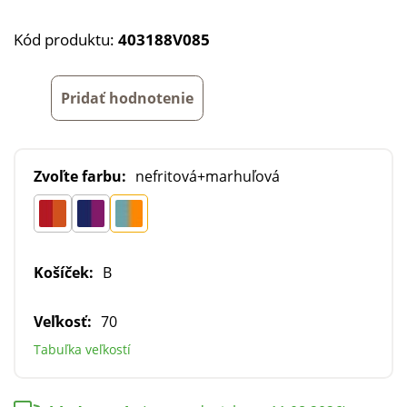
Kód produktu:
403188V085
Pridať hodnotenie
Zvoľte farbu:
nefritová+marhuľová
Košíček:
B
Veľkosť:
70
Tabuľka veľkostí