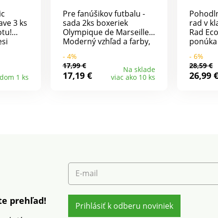
ic
Pre fanúšikov futbalu -
Pohodl
ave 3 ks
sada 2ks boxeriek
rad v kl
otu!
Olympique de Marseille.
Rad Eco
si
Moderný vzhľad a farby,
ponúka
.
široký výrazný pás,
strečov
- 4%
- 6%
ušné.
strečový džersej. Široký
boxerky
17,99 €
28,59 €
ie.
pružný pás s nápisom.
oporu a
Na sklade
17,19 €
26,99 
adom 1 ks
viac ako 10 ks
dšívkou
Predný diel podšitý.
Elegant
.
Zakončenie dvojitým
klasick
.
prešitím. 1 boxerky s
odpreva
 Plochý
potlačou + jednofarebné
každod
boxerky. OM
2krát p
ipov.
štanda
Öko-Tex
boxerk
áto
textilné
i
E-mail
stom na
e prehľad!
Prihlásiť k odberu noviniek
čný nad
oriem.