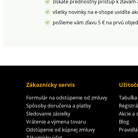
získate prednostný prístup k zľavám
Možno prať v prá
všetky novinky na e-shope uvidíte ak
pošleme vám zľavu 5 € na prvú obje
Zákaznícky servis
Užitoč
Formulár na odstúpenie od zmluvy
Tabuľka 
Spôsoby doručenia a platby
Registr
Sledovanie zásielky
Akcie a 
Vrátenie a výmena tovaru
Blog
Odstúpenie od kúpnej zmluvy
Pravidlá
Zákaznícky účet