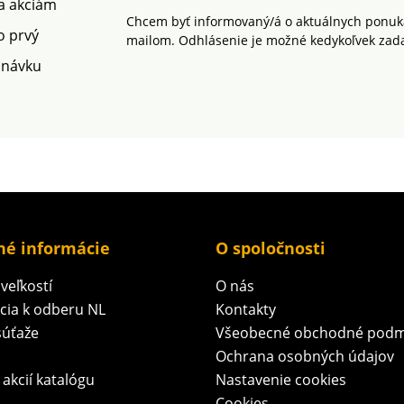
 a akciám
čke.
Chcem byť informovaný/á o aktuálnych ponuká
o prvý
mailom. Odhlásenie je možné kedykoľvek zad
dnávku
né informácie
O spoločnosti
veľkostí
O nás
ácia k odberu NL
Kontakty
súťaže
Všeobecné obchodné podm
Ochrana osobných údajov
 akcií katalógu
Nastavenie cookies
Cookies