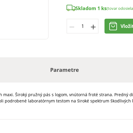
Skladom 1 ks
(tovar odosiel
Vloži
Parametre
rih maxi. Široký pružný pás s logom, vnútorná froté strana. Predný 
 boli podrobené laboratórnym testom na široké spektrum škodlivých