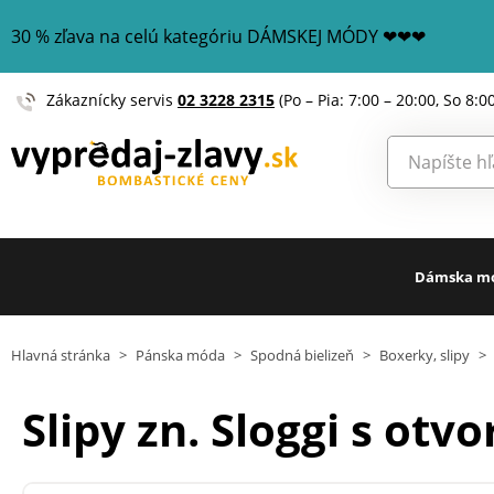
30 % zľava na celú kategóriu DÁMSKEJ MÓDY ❤❤❤
Zákaznícky servis
02 3228 2315
(Po – Pia: 7:00 – 20:00, So 8:0
Dámska m
Hlavná stránka
>
Pánska móda
>
Spodná bielizeň
>
Boxerky, slipy
>
Slipy zn. Sloggi s otv