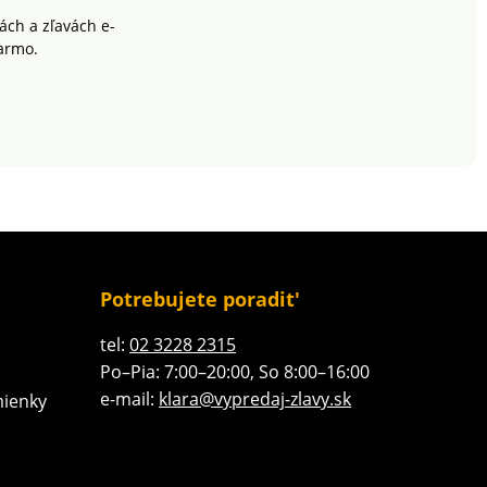
ch a zľavách e-
armo.
Potrebujete poradit'
tel:
02 3228 2315
Po–Pia: 7:00–20:00, So 8:00–16:00
e-mail:
klara@vypredaj-zlavy.sk
ienky