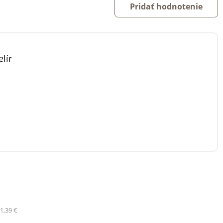
Pridať hodnotenie
lír
1,39 €