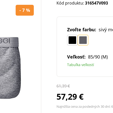
Kód produktu:
316547V093
- 7 %
Zvoľte farbu:
sivý me
Veľkosť:
85/90 (M)
Tabuľka veľkostí
61,39 €
57,29 €
Najnižšia cena za posledných 30 dní:
6