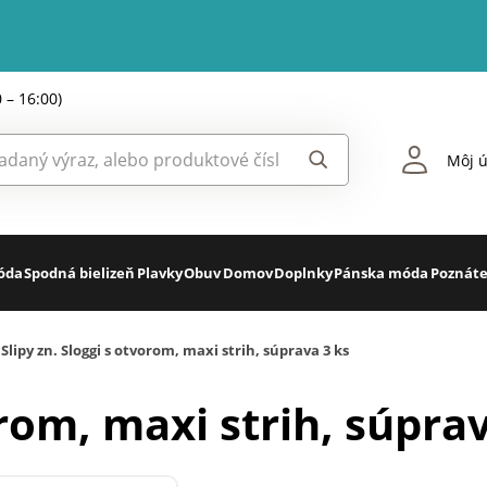
0 – 16:00)
Môj ú
óda
Spodná bielizeň
Plavky
Obuv
Domov
Doplnky
Pánska móda
Poznáte
Slipy zn. Sloggi s otvorom, maxi strih, súprava 3 ks
orom, maxi strih, súpra