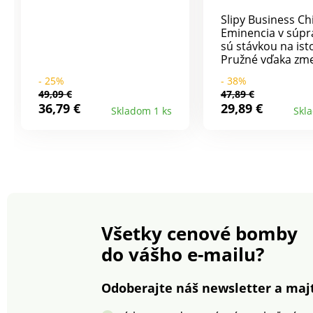
Slipy Business Ch
Eminencia v súpr
sú stávkou na ist
Pružné vďaka zme
bavlny a elastanu
- 25%
- 38%
Elastické a pried
49,09 €
47,89 €
Kvalitné zakončen
36,79 €
29,89 €
Skladom 1 ks
Skl
Predný diel s po
a dvojitými švami
Farebná lemovka
Vsadený rozkrok.
pás. Súprava 3 ks
jednofarebných sl
Standard 100 by 
(n° CQ 1216/3). T
známka označuje 
Všetky cenové bomby
výrobky, ktoré bol
podrobené
do vášho e-mailu?
laboratórnym te
široké spektrum
škodlivých látok a
Odoberajte náš newsletter a majt
výrobok je bezpe
rámec platných n