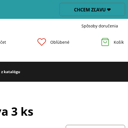
CHCEM ZĽAVU ❤
Spôsoby doručenia
čet
Obľúbené
Košík
 z katalógu
va 3 ks