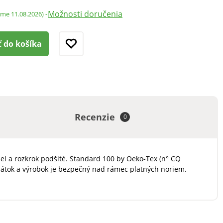
Možnosti doručenia
-
ame 11.08.2026)
ť do košíka
Recenzie
0
diel a rozkrok podšité. Standard 100 by Oeko-Tex (n° CQ
 látok a výrobok je bezpečný nad rámec platných noriem.