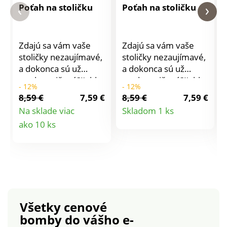
Poťah na stoličku
Poťah na stoličku
Zdajú sa vám vaše
Zdajú sa vám vaše
stoličky nezaujímavé,
stoličky nezaujímavé,
a dokonca sú už
a dokonca sú už
trochu zničené?Ľahko
trochu zničené?Ľahko
- 12%
- 12%
a rýchlo vykonáte ich
a rýchlo vykonáte ich
8,59 €
7,59 €
8,59 €
7,59 €
zmenu s novým
zmenu s novým
Detail
Na sklade viac
Skladom 1 ks
poťahom. Váš domov
poťahom. Váš domov
Detail
ako 10 ks
produktu
tak získa nový,
tak získa nový,
neopozeraný vzhľad.
neopozeraný vzhľad.
produktu
Jednofarebný poťah
Jednofarebný poťah
je z vysoko
je z vysoko
elastického a
elastického a
príjemného
príjemného
materiálu. Materiál:
materiálu.Materiál:
Všetky cenové
48% bavlna, 48%
48% bavlna, 48%
bomby
do vášho e-
modal, 4% elastan
modal, 4%