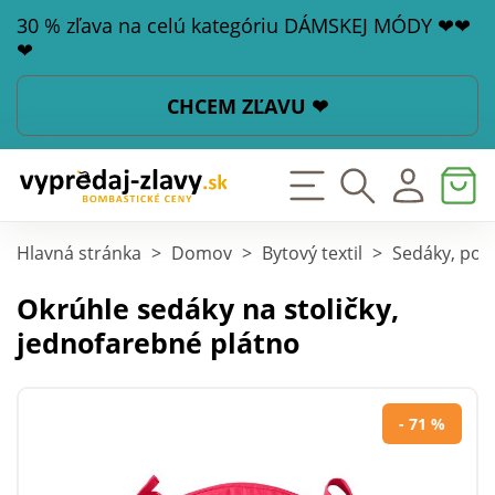
30 % zľava na celú kategóriu DÁMSKEJ MÓDY ❤❤
❤
CHCEM ZĽAVU ❤
Hlavná stránka
>
Domov
>
Bytový textil
>
Sedáky, poťa
Okrúhle sedáky na stoličky,
jednofarebné plátno
- 71 %