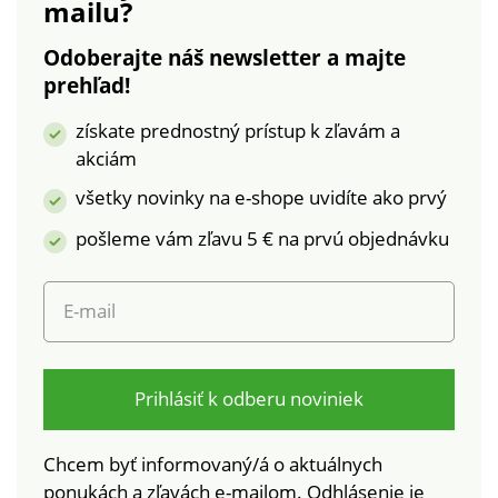
mailu?
Orientačné rozmery:
elastanOrientačné
podsedák 38 x 38 cm,
rozmery: podsedák
Odoberajte náš newsletter a majte
operadlo výška 50
38 x 38 cm, operadlo
prehľad!
cm, šírka 38 cm
výška 50 cm, šírka 38
Ľahko ho navlečiete
cmĽahko ho
získate prednostný prístup k zľavám a
aj vyperiete
navlečiete aj
akciám
Dodávame vo
vyperieteDodávame
viacerých farebných
vo viacerých
všetky novinky na e-shope uvidíte ako prvý
odtieňoch
farebných odtieňoch
pošleme vám zľavu 5 € na prvú objednávku
E-mail
Prihlásiť k odberu noviniek
Chcem byť informovaný/á o aktuálnych
ponukách a zľavách e-mailom. Odhlásenie je