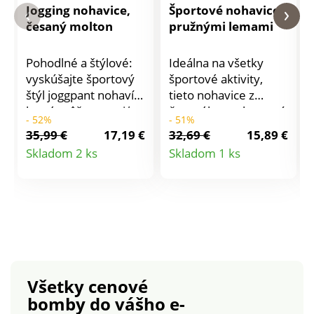
Jogging nohavice,
Športové nohavice s
česaný molton
pružnými lemami
Pohodlné a štýlové:
Ideálna na všetky
vyskúšajte športový
športové aktivity,
štýl joggpant nohavíc,
tieto nohavice z
ktoré môžete nosiť
česaného moltonu sú
- 52%
- 51%
doma aj navon.
veľmi príjemné. Na
35,99 €
17,19 €
32,69 €
15,89 €
Maximálne pohodlné
bokoch nohavíc
Detail
Detail
Skladom 2 ks
Skladom 1 ks
a jemné. Extra jemný
kontrastné lampasy.
produktu
produktu
česaný molton
Vrúbkovaný pás s
príjemne zahreje.
gumou +
Pružný pás so
pretiahnutou
šnúrkou. Vpredu 2
šnúrkou. 2 vrecká so
praktické bočné
vrúbkovaným
vrecká. Jogging strih s
lemom. Nohavice na
pružnými zúženými
konci zúžené
Všetky cenové
koncami nohavíc.
vrúbkovaním. Možno
bomby
do vášho e-
Možno prať v práčke.
prať v práčke.