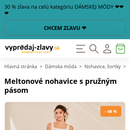
30 % zľava na celú kategóriu DÁMSKEJ MÓDY ❤❤
❤
CHCEM ZĽAVU ❤
Hlavná stránka
>
Dámska móda
>
Nohavice, šortky
>
Meltonové nohavice s pružným
pásom
- 48 %