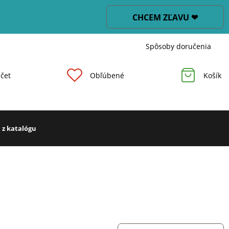
CHCEM ZĽAVU ❤
Spôsoby doručenia
čet
Obľúbené
Košík
 z katalógu