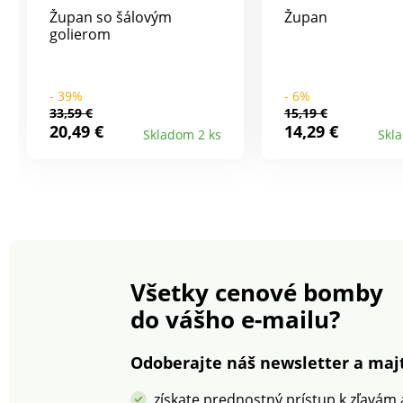
Župan so šálovým
Župan
golierom
- 39%
- 6%
33,59 €
15,19 €
20,49 €
14,29 €
Skladom 2 ks
Skl
Všetky cenové bomby
do vášho e-mailu?
Odoberajte náš newsletter a majt
získate prednostný prístup k zľavám