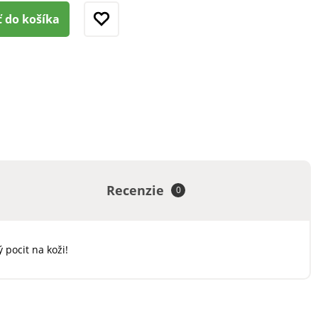
ť do košíka
Recenzie
0
pocit na koži!