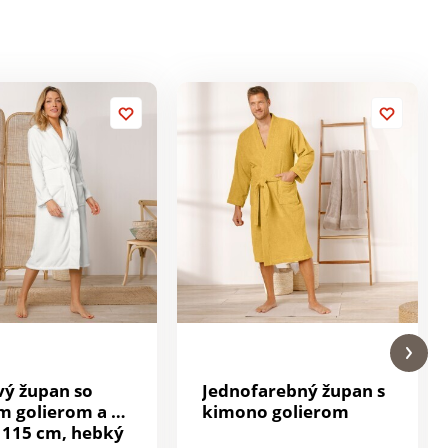
vý župan so
Jednofarebný župan s
m golierom a s
kimono golierom
 115 cm, hebký