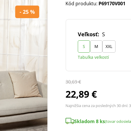
Kód produktu:
P69170V001
- 25 %
Veľkosť:
S
S
M
XXL
Tabuľka veľkostí
30,69 €
22,89 €
Najnižšia cena za posledných 30 dní:
3
Skladom 8 ks
(tovar odosiel