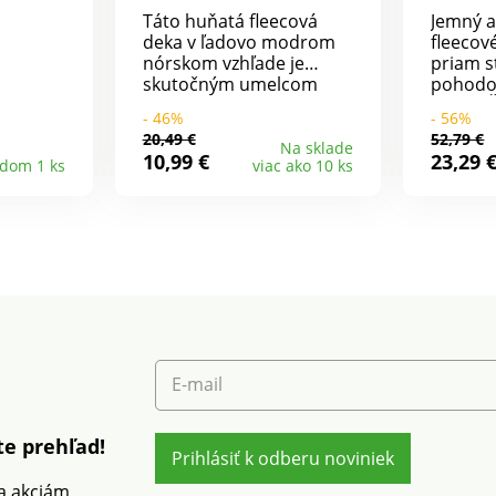
na dot
Táto huňatá fleecová
Jemný a
deka v ľadovo modrom
fleecov
nórskom vzhľade je
priam s
skutočným umelcom
pohodov
rýchlej premeny. Vďaka
doma. Šálový golier. V
- 46%
- 56%
zipsu vpredu a
páse v 
20,49 €
52,79 €
spínačkám na rukávoch
na zavi
Na sklade
10,99 €
23,29 
adom 1 ks
viac ako 10 ks
sa z nej stane hrejivý
šnúrka.
župan, do ktorého sa
praktic
krásne zababušíte.
prať v 
Jednotná veľkosť.
E-mail
e prehľad!
Prihlásiť k odberu noviniek
 a akciám