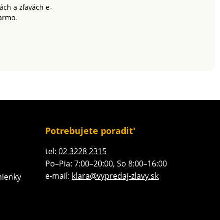
odporúčame prať na 40
ch a zľavách e-
°C a sušiť voľne na
armo.
vzduchu.
Potrebujete poradit'
tel:
02 3228 2315
Po–Pia: 7:00–20:00, So 8:00–16:00
e-mail:
klara@vypredaj-zlavy.sk
ienky