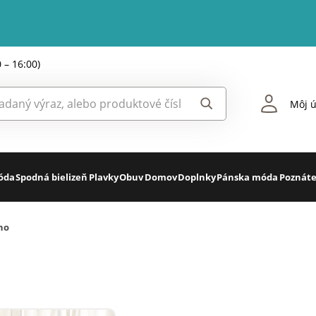
0 – 16:00)
Môj ú
óda
Spodná bielizeň
Plavky
Obuv
Domov
Doplnky
Pánska móda
Poznáte
no