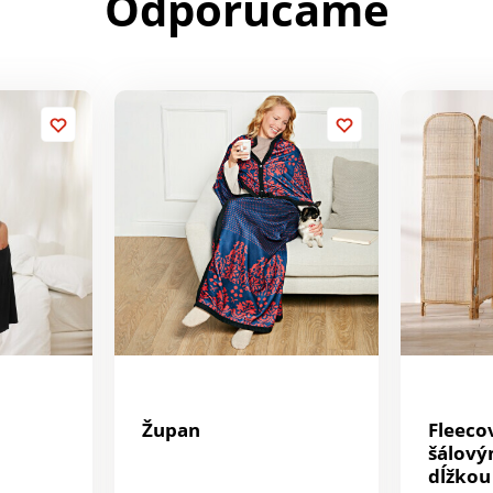
Odporúčame
Župan
Fleeco
šálový
dĺžkou