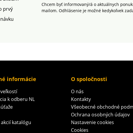
Chcem byť informovaný/á o aktuálnych ponuká
o prvý
mailom. Odhlásenie je možné kedykoľvek zad
dnávku
né informácie
O spoločnosti
veľkostí
O nás
ácia k odberu NL
Kontakty
súťaže
Všeobecné obchodné podm
Ochrana osobných údajov
 akcií katalógu
Nastavenie cookies
Cookies