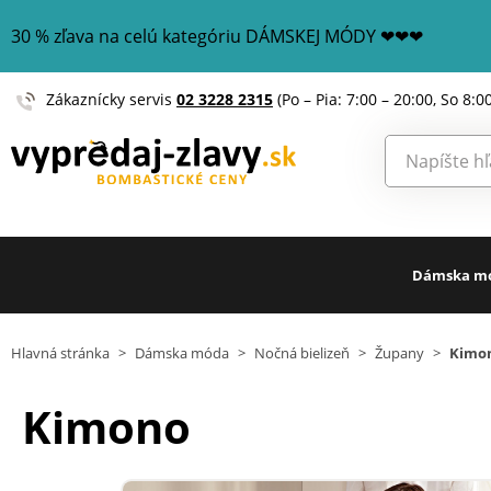
30 % zľava na celú kategóriu DÁMSKEJ MÓDY ❤❤❤
Zákaznícky servis
02 3228 2315
(Po – Pia: 7:00 – 20:00, So 8:0
Dámska m
Hlavná stránka
>
Dámska móda
>
Nočná bielizeň
>
Župany
>
Kimo
Kimono