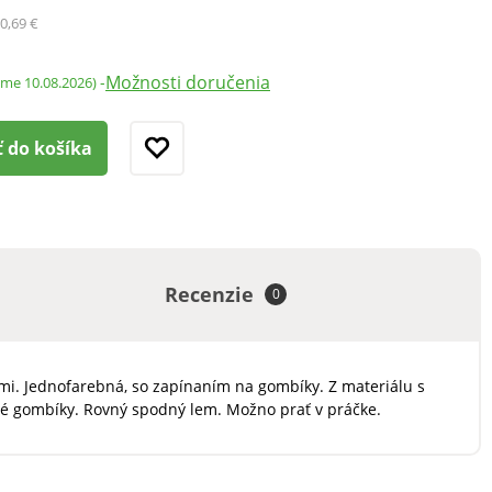
0,69 €
Možnosti doručenia
-
ame 10.08.2026)
ť do košíka
Recenzie
0
mi. Jednofarebná, so zapínaním na gombíky. Z materiálu s
té gombíky. Rovný spodný lem. Možno prať v práčke.