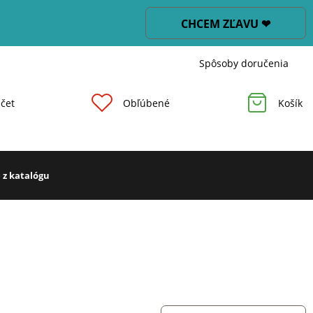
CHCEM ZĽAVU ❤
Spôsoby doručenia
čet
Obľúbené
Košík
 z katalógu