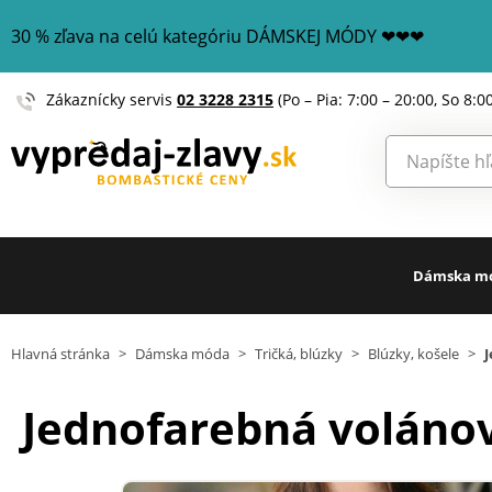
30 % zľava na celú kategóriu DÁMSKEJ MÓDY ❤❤❤
Zákaznícky servis
02 3228 2315
(Po – Pia: 7:00 – 20:00, So 8:0
Dámska m
Hlavná stránka
>
Dámska móda
>
Tričká, blúzky
>
Blúzky, košele
>
Jednofarebná voláno