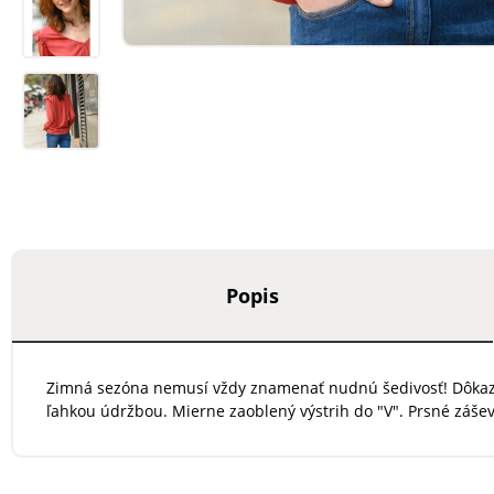
Popis
Zimná sezóna nemusí vždy znamenať nudnú šedivosť! Dôkazom
ľahkou údržbou. Mierne zaoblený výstrih do "V". Prsné záše