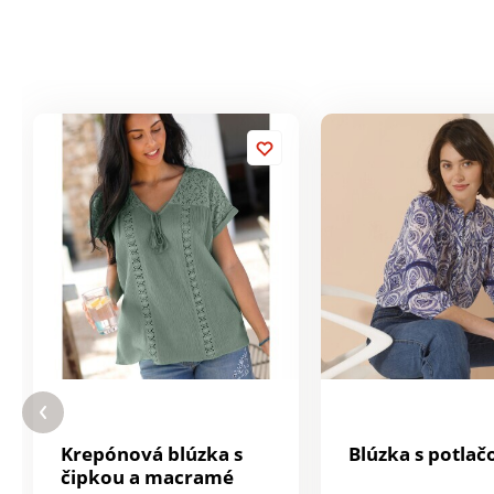
Krepónová blúzka s
Blúzka s potlač
čipkou a macramé