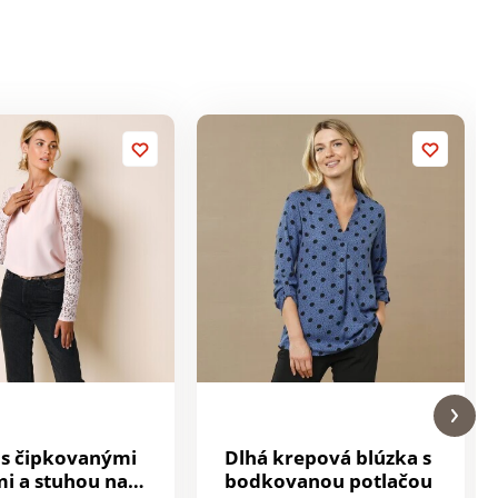
 s čipkovanými
Dlhá krepová blúzka s
i a stuhou na
bodkovanou potlačou