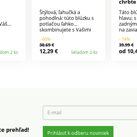
chrbte
Štýlová, ľahučká a
Táto bl
pohodlná: túto blúzku s
hlavu: 
 Váš
potlačou ľahko
zadným 
skombinujete s Vašimi
na zavi
ily:
obľúbenými modelmi. Zo
zmyseln
- 60%
- 74%
k,
vzdušného krepu.
rukávmi
30,69 €
39,99 €
kávoch,
Tuniský výstrih s
zvlnený 
12,29 €
od 10,
adom 2 ks
Skladom 2 ks
 to nemá
prekrížením do "V". Pod
Prsné z
olánový
výstrihom sklady. Dlhé
stuha n
rukávy s gombíkovým
čipkové
bíky.
pútkom na 3/4 ohrnutie.
rukávy.
ie a
Oblý spodný lem. Možno
krep. R
u pod
prať v práčke.
Možno p
ená. 3/4
riasené
 na
lný lem.
E-mail
čke.
e prehľad!
Prihlásiť k odberu noviniek