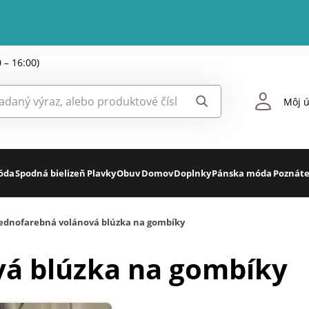
0 – 16:00)
Môj ú
óda
Spodná bielizeň
Plavky
Obuv
Domov
Doplnky
Pánska móda
Poznáte
Jednofarebná volánová blúzka na gombíky
vá blúzka na gombíky