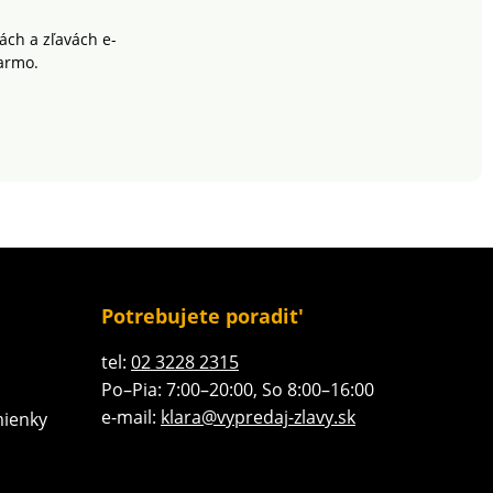
ch a zľavách e-
armo.
Potrebujete poradit'
tel:
02 3228 2315
Po–Pia: 7:00–20:00, So 8:00–16:00
e-mail:
klara@vypredaj-zlavy.sk
ienky