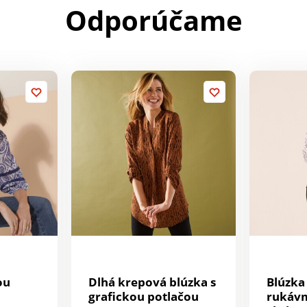
Odporúčame
ou
Dlhá krepová blúzka s
Blúzka
grafickou potlačou
rukávm