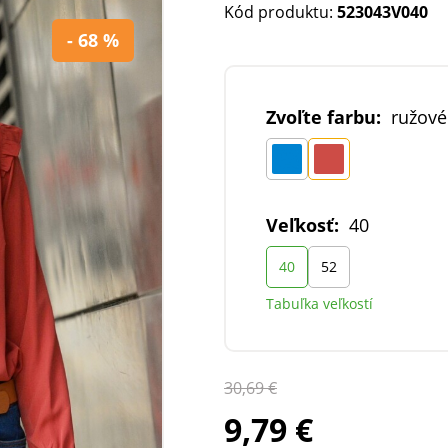
Kód produktu:
523043V040
- 68 %
Zvoľte farbu:
ružové
Veľkosť:
40
40
52
Tabuľka veľkostí
30,69 €
9,79 €