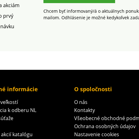
 a akciám
Chcem byť informovaný/á o aktuálnych ponuká
o prvý
mailom. Odhlásenie je možné kedykoľvek zad
dnávku
né informácie
O spoločnosti
veľkostí
O nás
ácia k odberu NL
Kontakty
súťaže
Všeobecné obchodné podm
Ochrana osobných údajov
 akcií katalógu
Nastavenie cookies