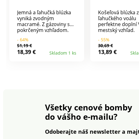
Jemná a ľahučká blúzka
Košeľová blúzka z
vyniká zvodným
ľahučkého voálu
macramé. Z gázoviny s
perfektne doplní
pokrčeným vzhľadom.
mestský vzhľad.
Originálny výstrih so
Zamerané na deta
- 64%
- 55%
šnúrkou na zaviazanie a
žabkovaný predo
51,19 €
30,69 €
strapcami. Vpredu 2
háčkovanie na ru
18,39 €
13,89 €
Skladom 1 ks
Skl
macramé pruhy. Voľné
volánový golier -
plecia a rukávy s
chybu! Okrúhly v
ohrnutím. Vpredu aj
výstrih. Vpredu
vzadu čipka a nariasenie.
zapínanie na gom
Rovný dolný lem. Možno
Vpredu žabkovan
prať v práčke.
nariasenie. Vzad
výstrihom narias
široké rukávy. Na
plecia. Manžety. 2
Všetky cenové bomby
háčkované pruhy
rukáve. Rovný do
do vášho e-mailu?
Možno prať v prá
Odoberajte náš newsletter a majt