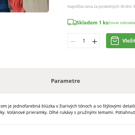
Najnižšia cena za posledných 30 dní:
3
Skladom 1 ks
(tovar odosiel
Vloži
Parametre
 je jednofarebná blúzka v žiarivých tónoch a so štýlovými detail
vky. Volánové prieramky. Dlhé rukávy s pružnými lemami. Potiahnu