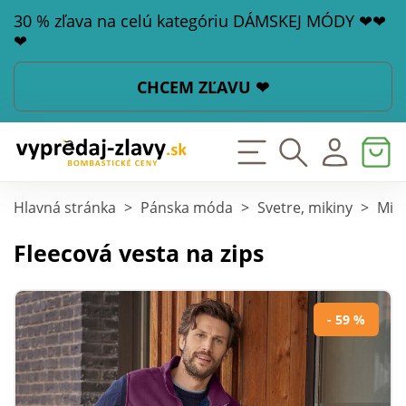
30 % zľava na celú kategóriu DÁMSKEJ MÓDY ❤❤
❤
CHCEM ZĽAVU ❤
Hlavná stránka
>
Pánska móda
>
Svetre, mikiny
>
Miki
Fleecová vesta na zips
- 59 %