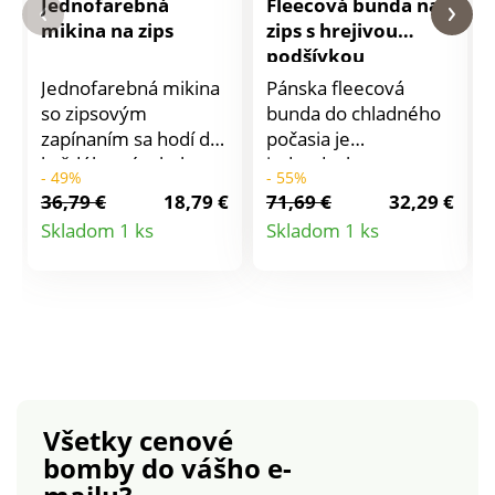
Jednofarebná
Fleecová bunda na
mikina na zips
zips s hrejivou
podšívkou
Jednofarebná mikina
Pánska fleecová
so zipsovým
bunda do chladného
zapínaním sa hodí do
počasia je
každého pánskeho
jednoducho
- 49%
- 55%
šatníka. Z
nenahraditeľná!
36,79 €
18,79 €
71,69 €
32,29 €
komfortného
Fleecový materiál
Detail
Detail
Skladom 1 ks
Skladom 1 ks
moltonu s česaným
zaručuje hrejivosť a
produktu
produktu
vnútrom. Vpredu
pohodlie. Vrecká v
zips. Stojačik. Dlhé
postranných švoch +
rukávy. Rovný
1 náprsné vrecko na
spodný lem.
zips. Zipsové
Vrúbkované lemy.
zapínanie. Dlhé
Standard 100 by
rukávy. Rovný
Oeko-Tex (n° CQ
spodný lem. Možno
Všetky cenové
1216/3 IFTH). Táto
prať v práčke.
bomby
do vášho e-
známka označuje
textilné výrobky,