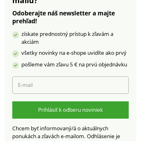
mailu?
ktoré boli podrobené
Odoberajte náš newsletter a majte
laboratórnym testom
prehľad!
na široké spektrum
škodlivých látok a
získate prednostný prístup k zľavám a
výrobok je bezpečný
akciám
nad rámec platných
noriem. Možno prať v
všetky novinky na e-shope uvidíte ako prvý
práčke.
pošleme vám zľavu 5 € na prvú objednávku
E-mail
Prihlásiť k odberu noviniek
Chcem byť informovaný/á o aktuálnych
ponukách a zľavách e-mailom. Odhlásenie je