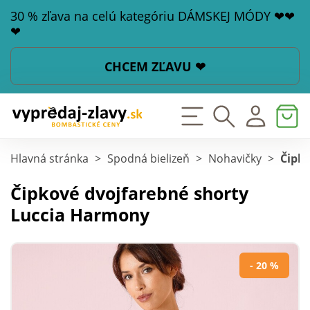
30 % zľava na celú kategóriu DÁMSKEJ MÓDY ❤❤
❤
CHCEM ZĽAVU ❤
Hlavná stránka
>
Spodná bielizeň
>
Nohavičky
>
Čipk
Čipkové dvojfarebné shorty
Luccia Harmony
- 20 %