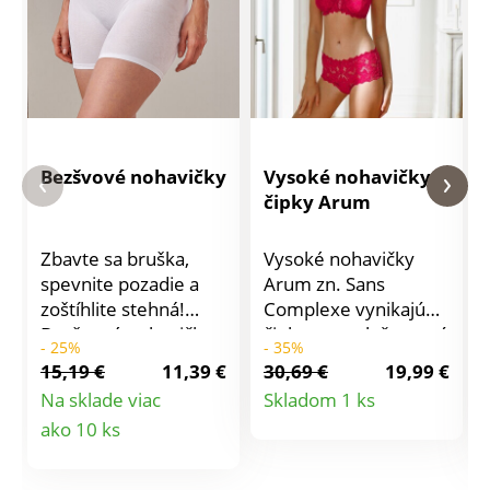
Bezšvové nohavičky
Vysoké nohavičky z
čipky Arum
Zbavte sa bruška,
Vysoké nohavičky
spevnite pozadie a
Arum zn. Sans
zoštíhlite stehná!
Complexe vynikajú
Bezšvové nohavičky s
čipkou s potlačou a sú
- 25%
- 35%
nohavičkami s
výnimočne pohodlné.
15,19 €
11,39 €
30,69 €
19,99 €
čipkovým žakárom a
Predný a zadný diel z
Detail
Na sklade viac
Skladom 1 ks
širokým pásom
mikrovlákna. Vpredu
Detail
ako 10 ks
produktu
vytvarujú Vašu
a vzadu v páse široký
postavu bez toho, aby
čipkovaný pruh Na
produktu
Vás obmedzovali v
bokoyh efekt