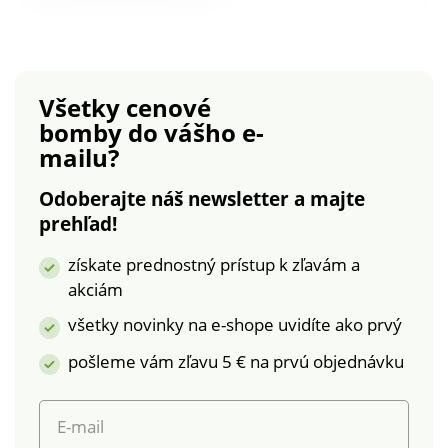
pohybe. Bezšvové.
šnurovania a
Tvar s vysokým
mašličky. Standard
pásom a pohodlným
100 by Oeko-Tex (n°
zakončením.
CQ 1216/3 IFTH).
Všetky cenové
Tvarujúce.
Táto známka
bomby
do vášho e-
označuje textilné
mailu?
výrobky, ktoré boli
podrobené
Odoberajte náš newsletter a majte
laboratórnym testom
prehľad!
na široké spektrum
škodlivých látok a
získate prednostný prístup k zľavám a
výrobok je bezpečný
akciám
nad rámec platných
noriem. Možno prať v
všetky novinky na e-shope uvidíte ako prvý
práčke.
pošleme vám zľavu 5 € na prvú objednávku
E-mail