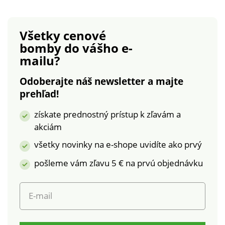
hrejivým a jemným
kocky. Možno prať v
česaným vnútrom.
práčke.
Bežná výška pásu. V
Všetky cenové
páse plochá vnútorná
bomby
do vášho e-
guma. Zapínanie na
mailu?
postranný zips.
Možno prať v práčke.
Odoberajte náš newsletter a majte
Žehlite naruby.
prehľad!
získate prednostný prístup k zľavám a
akciám
všetky novinky na e-shope uvidíte ako prvý
pošleme vám zľavu 5 € na prvú objednávku
E-mail