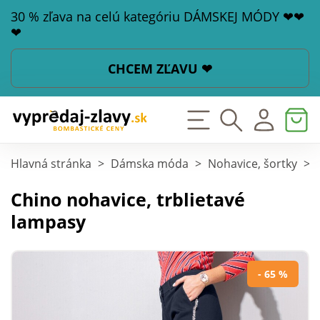
30 % zľava na celú kategóriu DÁMSKEJ MÓDY ❤❤
❤
CHCEM ZĽAVU ❤
Hlavná stránka
>
Dámska móda
>
Nohavice, šortky
>
Chino nohavice, trblietavé
lampasy
- 65 %