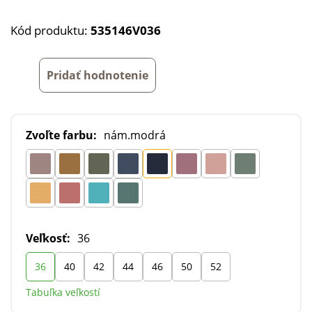
Kód produktu:
535146V036
Pridať hodnotenie
Zvoľte farbu:
nám.modrá
Veľkosť:
36
36
40
42
44
46
50
52
Tabuľka veľkostí