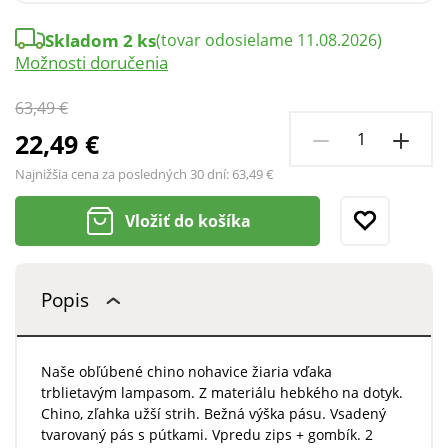
Skladom 2 ks
(tovar odosielame 11.08.2026)
Možnosti doručenia
63,49 €
22,49 €
Najnižšia cena za posledných 30 dní:
63,49 €
Vložiť do košíka
Popis
Naše obľúbené chino nohavice žiaria vďaka
trblietavým lampasom. Z materiálu hebkého na dotyk.
Chino, zľahka užší strih. Bežná výška pásu. Vsadený
tvarovaný pás s pútkami. Vpredu zips + gombík. 2