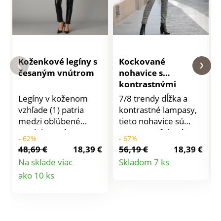
Koženkové legíny s
Kockované
česaným vnútrom
nohavice s
kontrastnými
lampasmi
Legíny v koženom
7/8 trendy dĺžka a
vzhľade (1) patria
kontrastné lampasy,
medzi obľúbené
tieto nohavice sú
modely sezóny!
proste perfektné!
- 62%
- 67%
Veľmi pohodlné a
Úzky strih. Bežná
48,69 €
18,39 €
56,19 €
18,39 €
zároveň hrejivé
výška pásu. Vzadu
Detail
Na sklade viac
Skladom 7 ks
vďaka česanému
tvarovaný pružný
Detail
ako 10 ks
produktu
vnútru, dodajú
pás. 2 klinové vrecká.
originálny vzhľad
Kontrastné lampasy.
produktu
celému modelu.
Nohavice zakončené
Kožený vzhľad (1) s
ohrnutím. Potlač