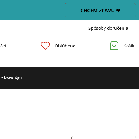
CHCEM ZĽAVU ❤
Spôsoby doručenia
čet
Obľúbené
Košík
 z katalógu