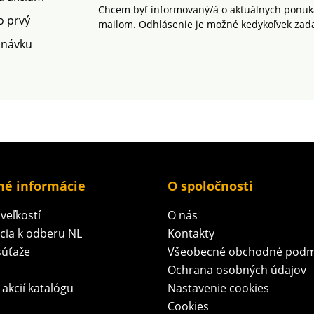
Chcem byť informovaný/á o aktuálnych ponuká
rodukt
o prvý
mailom. Odhlásenie je možné kedykoľvek zad
MADE IN
dnávku
TEX®.
zaručuje
analýzy
a
bu,
ch a
.
né informácie
O spoločnosti
veľkostí
O nás
ácia k odberu NL
Kontakty
súťaže
Všeobecné obchodné podm
Ochrana osobných údajov
 akcií katalógu
Nastavenie cookies
Cookies