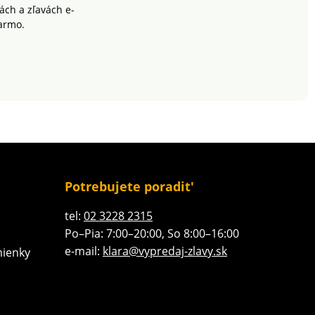
ch a zľavách e-
armo.
Potrebujete poradit'
tel:
02 3228 2315
Po–Pia: 7:00–20:00, So 8:00–16:00
e-mail:
klara@vypredaj-zlavy.sk
ienky