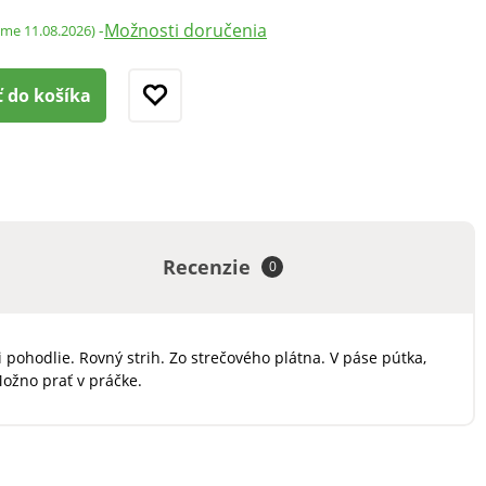
Možnosti doručenia
-
ame 11.08.2026)
ť do košíka
Recenzie
0
ohodlie. Rovný strih. Zo strečového plátna. V páse pútka,
ožno prať v práčke.