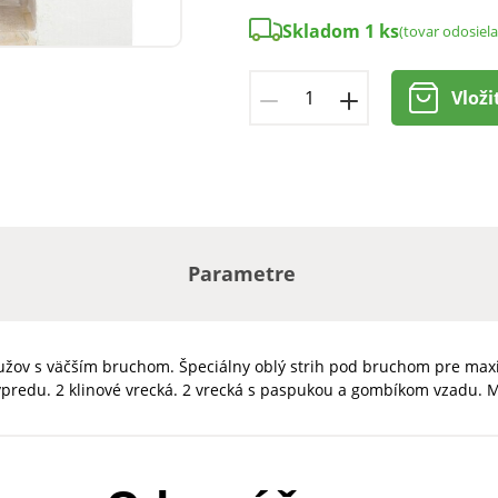
Skladom 1 ks
(tovar odosiel
Vloži
Parametre
ov s väčším bruchom. Špeciálny oblý strih pod bruchom pre maxi p
predu. 2 klinové vrecká. 2 vrecká s paspukou a gombíkom vzadu. M