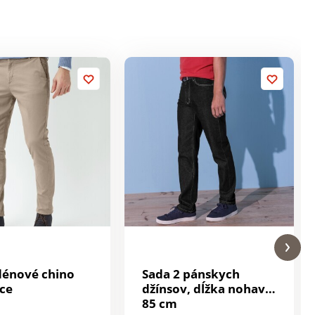
énové chino
Sada 2 pánskych
ce
džínsov, dĺžka nohavíc
85 cm