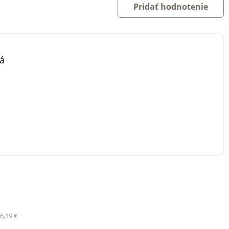
Pridať hodnotenie
á
6,19 €