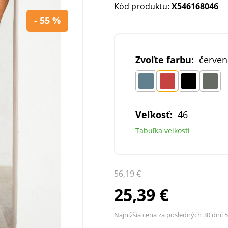
Kód produktu:
X546168046
- 55 %
Zvoľte farbu:
červen
Veľkosť:
46
Tabuľka veľkostí
56,19 €
25,39 €
Najnižšia cena za posledných 30 dní:
5