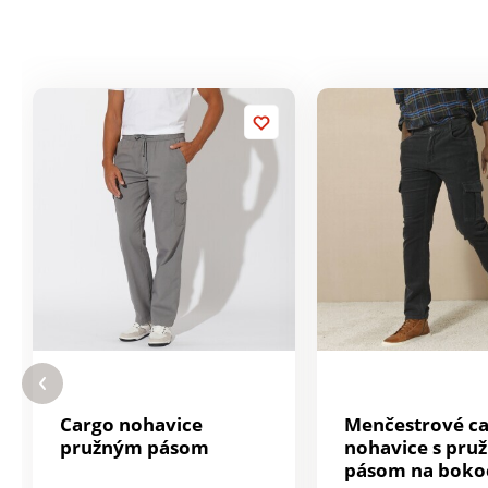
Cargo nohavice
Menčestrové c
pružným pásom
nohavice s pru
pásom na boko