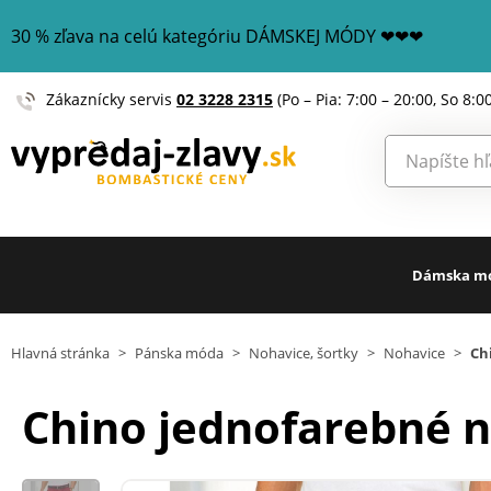
30 % zľava na celú kategóriu DÁMSKEJ MÓDY ❤❤❤
Zákaznícky servis
02 3228 2315
(Po – Pia: 7:00 – 20:00, So 8:0
Dámska m
Hlavná stránka
>
Pánska móda
>
Nohavice, šortky
>
Nohavice
>
Ch
Chino jednofarebné 