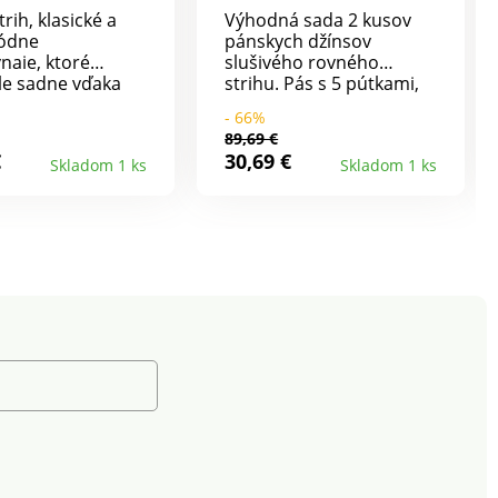
trih, klasické a
Výhodná sada 2 kusov
módne
pánskych džínsov
naie, ktoré
slušivého rovného
le sadne vďaka
strihu. Pás s 5 pútkami,
ému a pružnému
rázporok so zipsom a 5
- 66%
lu. Pás so 6
vreciek. Nohavice majú
89,69 €
. Zapínanie na
tradičné kovové nity a
€
30,69 €
Skladom 1 ks
Skladom 1 ks
gombík. Vpredu 2
dole lem. Využite našu
+ vrecko. Vzadu 2
ponuku a objednávajte!
s paspulou.
Materiál denim zo 100%
rať v práčke.
bavlny. Vnútorná dĺžka
cca 85 cm, spodná šírka
nohavice je cca 22 cm.