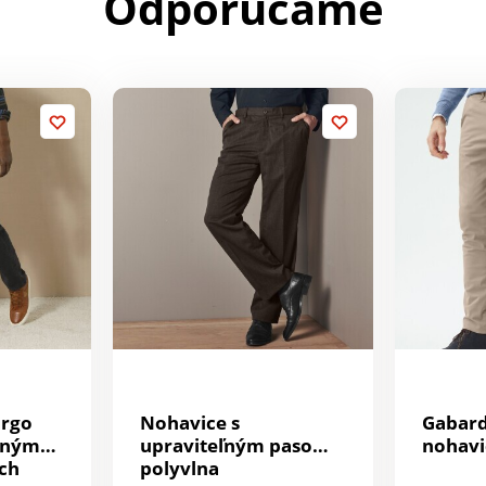
Odporúčame
argo
Nohavice s
Gabard
žným
upraviteľným pasom,
nohavi
ch
polyvlna