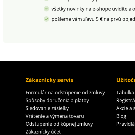
certifikovaný MADE IN
spoločenské
GREEN od OEKO-TEX®.
postupy. Tento p
všetky novinky na e-shope uvidíte ak
Táto certifikácia zaručuje
je certifikovaný 
pošleme vám zľavu 5 € na prvú obje
prísne chemické analýzy
GREEN od OEKO-
(STANDARD 100) a
Táto certifikácia 
zodpovednú výrobu,
prísne chemické 
hodnotenú podľa
(STANDARD 100) 
kontrolovaných
zodpovednú výro
environmentálnych a
hodnotenú podľa
sociálnych kritérií.
kontrolovaných
environmentálny
sociálnych kritérií
Zákaznícky servis
Užitoč
Formulár na odstúpenie od zmluvy
Tabuľka 
Spôsoby doručenia a platby
Registr
Sledovanie zásielky
Akcie a 
Vrátenie a výmena tovaru
Blog
Odstúpenie od kúpnej zmluvy
Pravidlá
Zákaznícky účet