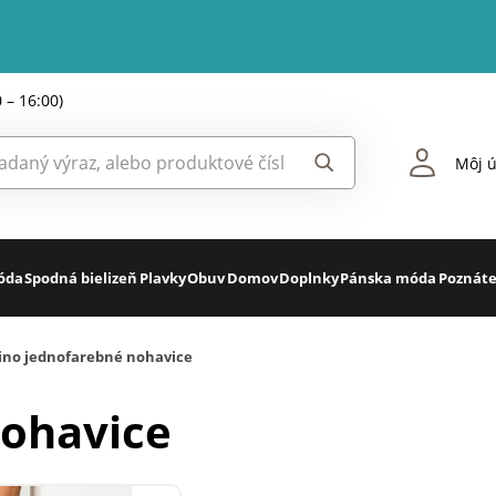
0 – 16:00)
Môj ú
óda
Spodná bielizeň
Plavky
Obuv
Domov
Doplnky
Pánska móda
Poznáte
ino jednofarebné nohavice
nohavice