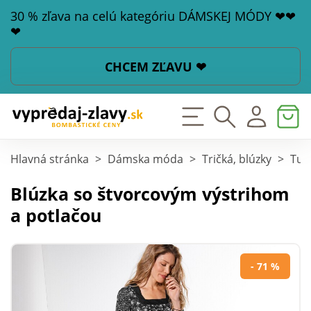
30 % zľava na celú kategóriu DÁMSKEJ MÓDY ❤❤
❤
CHCEM ZĽAVU ❤
Hlavná stránka
>
Dámska móda
>
Tričká, blúzky
>
Tun
Blúzka so štvorcovým výstrihom
a potlačou
- 71 %