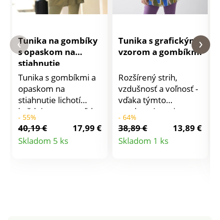
Tunika na gombíky
Tunika s grafickým
s opaskom na
vzorom a gombíkmi
stiahnutie
Tunika s gombíkmi a
Rozšírený strih,
opaskom na
vzdušnosť a voľnosť -
stiahnutie lichotí
vďaka týmto
každej postave vďaka
prednostiam si
- 55%
- 64%
svojej premyslenej
módnu tuniku rýchlo
40,19 €
17,99 €
38,89 €
13,89 €
dĺžke. Príjemná
obľúbite. Lichotivý
Detail
Detail
Skladom 5 ks
Skladom 1 ks
tuniková dĺžka.
rozšírený strih.
produktu
produktu
Košeľový golier.
Komfortná dĺžka.
Vpredu gombíková
Jemný, vzdušný
léga. Vzadu v páse
úplet. Vpredu
pružný prestrih.
gombíky. Dlhé rukávy
Opasok zdôraznený
s gombíkovým
lemovkou so zrnitým
pútkom na 3/4