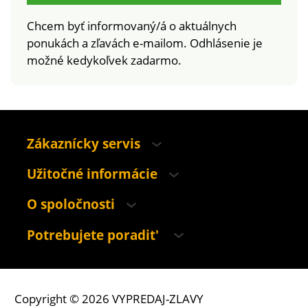
Chcem byť informovaný/á o aktuálnych
ponukách a zľavách e-mailom. Odhlásenie je
možné kedykoľvek zadarmo.
Zákaznícky servis
Užitočné informácie
O spoločnosti
Potrebujete poradit'
Copyright © 2026 VYPREDAJ-ZLAVY