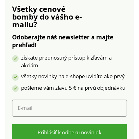
vzorom a dvojitou
ohrnutie. Možno prať
Všetky cenové
kovovou sponou.
v práčke.
bomby
do vášho e-
Voľné ramená. Dlhé
mailu?
rukávy s
gombíkovým pútkom
Odoberajte náš newsletter a majte
na ohrnutie na 3/4
prehľad!
dĺžku. Manžety na
gombík. Rovný
získate prednostný prístup k zľavám a
spodný lem. Možno
akciám
prať v práčke.
všetky novinky na e-shope uvidíte ako prvý
pošleme vám zľavu 5 € na prvú objednávku
E-mail
Prihlásiť k odberu noviniek