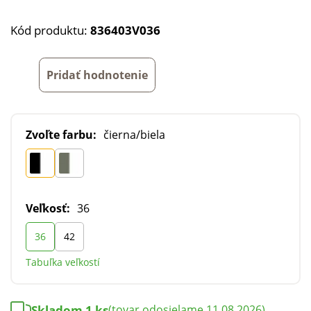
Kód produktu:
836403V036
Pridať hodnotenie
Zvoľte farbu:
čierna/biela
Veľkosť:
36
36
42
Tabuľka veľkostí
Skladom 1 ks
(tovar odosielame 11.08.2026)