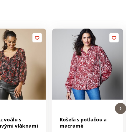
z voálu s
Košeľa s potlačou a
tavými vláknami
macramé