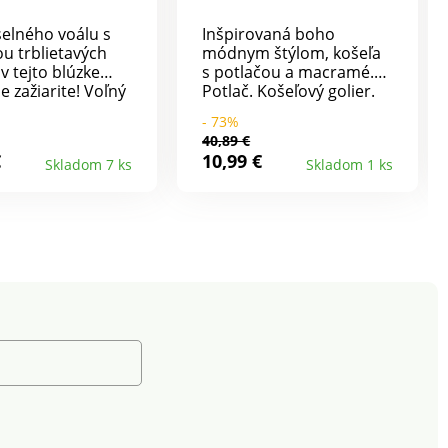
elného voálu s
Inšpirovaná boho
u trblietavých
módnym štýlom, košeľa
 v tejto blúzke
s potlačou a macramé.
e zažiarite! Voľný
Potlač. Košeľový golier.
krúhly výstrih s
Vpredu zapínanie.
- 73%
eným volánom.
Vpredu a vzadu na
40,89 €
nie pod
pleciach nariasené sedlo.
€
10,99 €
Skladom 7 ks
Skladom 1 ks
om. Priestrih so
Žabkované ramená. Dlhé
 na zaviazanie.
nadýchané rukávy
lánové nazberané
zúžené manžetami a
 Nariasené
volánikmi. Macramé na
manžety. Rovný
koncoch rukávov. Rovný
lem. Možno nosiť
spodný lem. Možno prať
a zmierniť tak
v práčke.
rentný efekt.
nosť
porte zvolila
vaný polyester,
spieva k boju
ytvaniu a
uje
ednejšiu