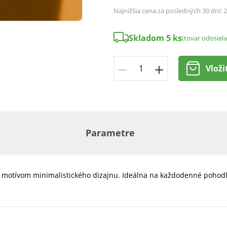
Najnižšia cena za posledných 30 dní:
2
Skladom 5 ks
(tovar odosiel
Vloži
Parametre
, s motívom minimalistického dizajnu. Ideálna na každodenné pohod