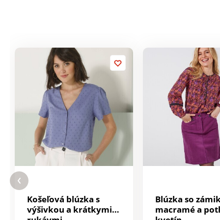
Košeľová blúzka s
Blúzka so zámi
výšivkou a krátkymi
macramé a pot
rukávmi
kvetín