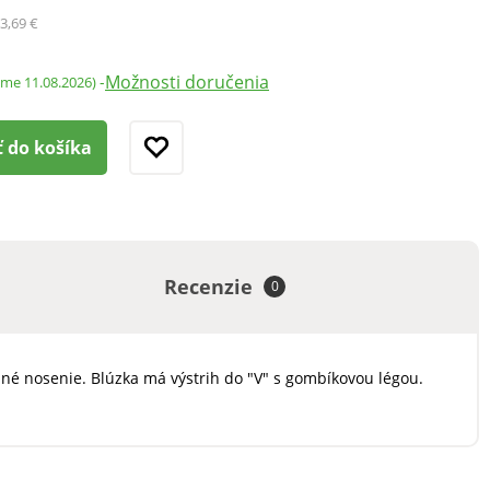
3,69 €
Možnosti doručenia
-
ame 11.08.2026)
ť do košíka
Recenzie
0
lné nosenie. Blúzka má výstrih do "V" s gombíkovou légou.