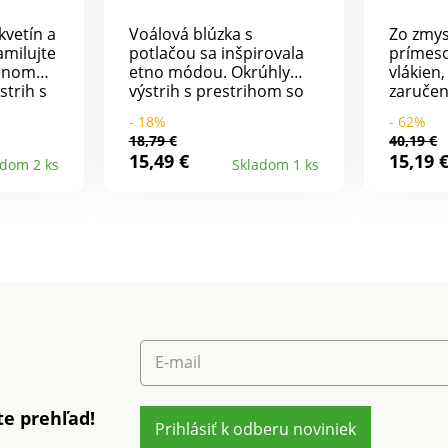
kvetín a
Voálová blúzka s
Zo zmys
amilujte
potlačou sa inšpirovala
prímeso
renom
etno módou. Okrúhly
vlákien,
strih s
výstrih s prestrihom so
zaručen
obným
širokým prekríženým
strih. O
- 18%
- 62%
du
lemom a kontrastnou
narias
18,79 €
40,19 €
lhé
potlačou. Dlhé, mierne
Nariase
15,49 €
15,19 
adom 2 ks
Skladom 1 ks
macramé
nadýchané rukávy.
výstrih
ené
Pružné konce rukávov.
šnúrkou
a
Rovný spodný lem.
3/4 rag
podný
Možno prať v práčke.
rukávy.
v
pružné 
spodný 
na top 
transpa
Spoloč
Blanche
recyklo
E-mail
tým pri
proti pl
podpor
e prehľad!
Prihlásiť k odberu noviniek
zodpov