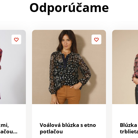
Odporúčame
kmi,
Voálová blúzka s etno
Blúzka 
lačou
potlačou
trblie