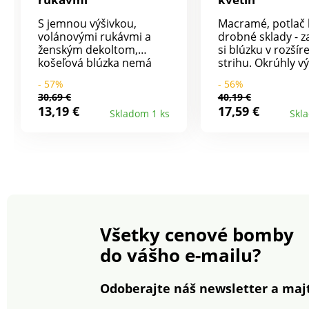
S jemnou výšivkou,
Macramé, potlač 
volánovými rukávmi a
drobné sklady - z
ženským dekoltom,
si blúzku v rozší
košeľová blúzka nemá
strihu. Okrúhly vý
chybu. Mierny výstrih do
gombíkmi a ozd
- 57%
- 56%
V. Prsné záševky. Vpredu
prámikom. Vpre
30,69 €
40,19 €
gombíková léga. Krátke
prešité sklady. D
13,19 €
17,59 €
Skladom 1 ks
Skl
volánové rukávy.
široké rukávy s 
Nariasené plecia. Možno
detailom. Narias
prať v práčke.
plecia. Manžety n
gombík. Rovný s
lem. Možno prať 
práčke.
Všetky cenové bomby
do vášho e-mailu?
Odoberajte náš newsletter a majt