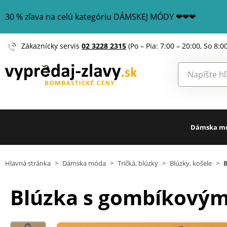
30 % zľava na celú kategóriu DÁMSKEJ MÓDY ❤❤❤
Zákaznícky servis
02 3228 2315
(Po – Pia: 7:00 – 20:00, So 8:0
Dámska m
Hlavná stránka
>
Dámska móda
>
Tričká, blúzky
>
Blúzky, košele
>
Blúzka s gombíkovým