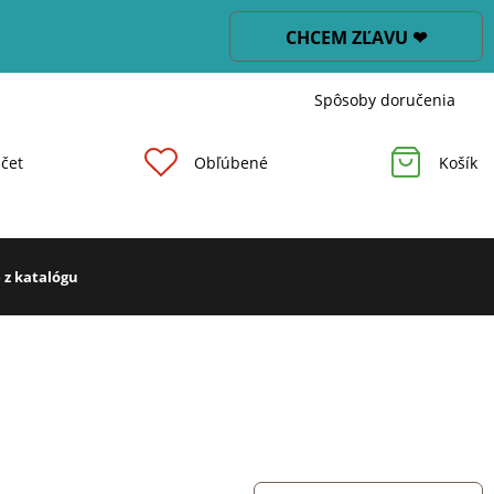
CHCEM ZĽAVU ❤
Spôsoby doručenia
čet
Obľúbené
Košík
 z katalógu