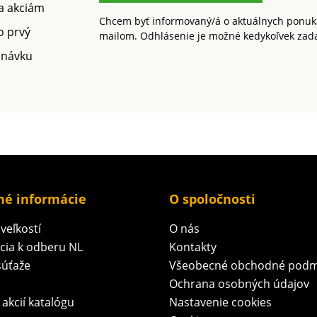
spotreb
 a akciám
rešpekt
Chcem byť informovaný/á o aktuálnych ponuká
prostre
o prvý
mailom. Odhlásenie je možné kedykoľvek zad
práčke.
dnávku
né informácie
O spoločnosti
veľkostí
O nás
ácia k odberu NL
Kontakty
súťaže
Všeobecné obchodné podm
Ochrana osobných údajov
 akcií katalógu
Nastavenie cookies