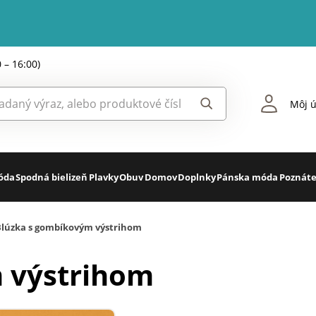
0 – 16:00)
Môj ú
óda
Spodná bielizeň
Plavky
Obuv
Domov
Doplnky
Pánska móda
Poznáte
Blúzka s gombíkovým výstrihom
 výstrihom