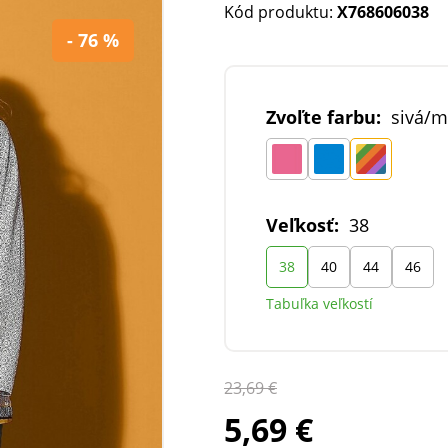
Kód produktu:
X768606038
- 76 %
Zvoľte farbu:
sivá/
Veľkosť:
38
38
40
44
46
Tabuľka veľkostí
23,69 €
5,69 €