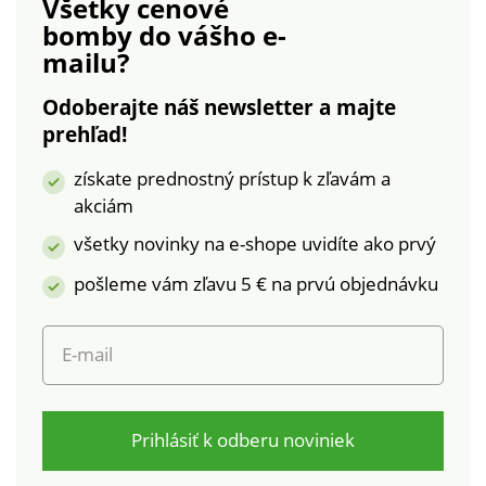
Všetky cenové
bomby
do vášho e-
mailu?
Odoberajte náš newsletter a majte
prehľad!
získate prednostný prístup k zľavám a
akciám
všetky novinky na e-shope uvidíte ako prvý
pošleme vám zľavu 5 € na prvú objednávku
E-mail
Prihlásiť k odberu noviniek