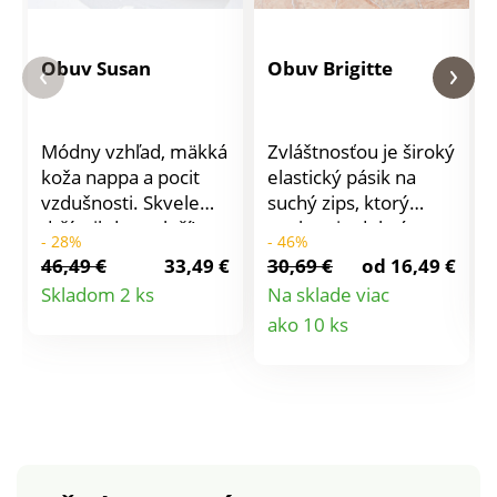
Obuv Susan
Obuv Brigitte
Módny vzhľad, mäkká
Zvláštnosťou je široký
koža nappa a pocit
elastický pásik na
vzdušnosti. Skvele
suchý zips, ktorý
drží, nikde netlačí!
poskytuje dobrú
- 28%
- 46%
Tieto balerínky s
oporu aj pri rýchlej
46,49 €
33,49 €
30,69 €
od 16,49 €
opaskom na suchý
chôdzi. Päta s
Detail
Skladom 2 ks
Na sklade viac
zips Vás budú
imitáciou krokodílej
Detail
ako 10 ks
produktu
sprevádzať celým
kože. Ľahko sa
letom. Podpätok cca
obúvajú.
produktu
3 cm.
Protišmyková pružná
podošva zaisťuje
uvoľnenú chôdzu.