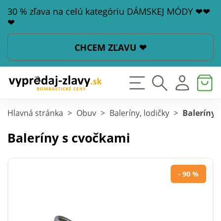
30 % zľava na celú kategóriu DÁMSKEJ MÓDY ❤❤
❤
CHCEM ZĽAVU ❤
Hlavná stránka
>
Obuv
>
Baleríny, lodičky
>
Baleríny 
Baleríny s cvočkami
- 90 %