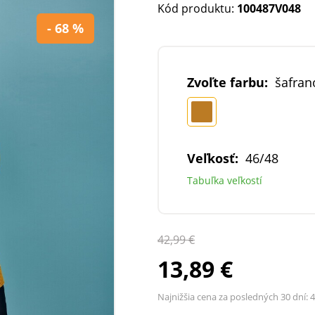
Kód produktu:
100487V048
- 68 %
Zvoľte farbu:
šafran
Veľkosť:
46/48
Tabuľka veľkostí
42,99 €
13,89 €
Najnižšia cena za posledných 30 dní:
4