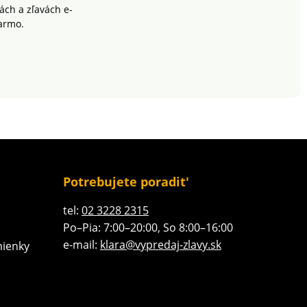
ch a zľavách e-
armo.
Potrebujete poradit'
tel:
02 3228 2315
Po–Pia: 7:00–20:00, So 8:00–16:00
e-mail:
klara@vypredaj-zlavy.sk
ienky