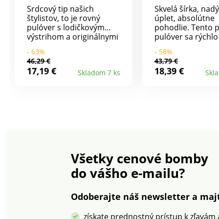
Srdcový tip našich
Skvelá šírka, nad
štylistov, to je rovný
úplet, absolútne
pulóver s lodičkovým
pohodlie. Tento 
výstrihom a originálnymi
pulóver sa rýchlo
gombíkmi. Môžete ho
pevnou súčasťou
- 63%
- 58%
nosiť priamo na tele
šatníka. Módny st
46,29 €
43,79 €
alebo vrstviť na tričko.
úpletu mohérov
17,19 €
18,39 €
Skladom 7 ks
Skl
Jemný úplet. Ženský
na dotyk. Jednod
lodičkový výstrih. Dlhé
údržba, možno pr
rukávy zúžené
práčke. Okrúhly v
vrúbkované manžetami s
výstrih. Voľné ra
nadýchaným efektom.
Rukávy po lakte. 
Široké "netopierie"
spodný lem. Mož
prieramky. Na rukáve
v práčke.
skutočná gombíková
léga v imitácii rohoviny
Všetky cenové bomby
(až na rameno). Rovný
spodný lem. Možno prať
do vášho e-mailu?
v práčke.
Odoberajte náš newsletter a majt
získate prednostný prístup k zľavám