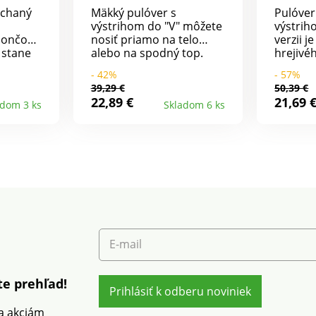
ýchaný
Mäkký pulóver s
Pulóver
výstrihom do "V" môžete
výstrih
pončo
nosiť priamo na telo
verzii j
 stane
alebo na spodný top.
hrejiv
Voľný strih. Mäkký hustý
úpletu. 
- 42%
- 57%
rih z
úplet. Široký výstrih do
Dlhé ru
39,29 €
50,39 €
ového
"V". Dlhé rukávy. Voľné
ramená
22,89 €
21,69 
adom 3 ks
Skladom 6 ks
uchá
ramená. Rovný spodný
efektom
ať v
lem. Možno prať v
ľavom 
oľný
práčke.
spodný 
mená.
Blanche
Rovný
recyklo
no prať
tým pri
proti pl
podpor
zodpov
spotreb
rešpekt
E-mail
prostre
práčke
e prehľad!
Prihlásiť k odberu noviniek
 a akciám