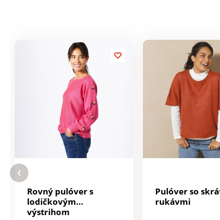
Rovný pulóver s
Pulóver so skr
lodičkovým
rukávmi
výstrihom