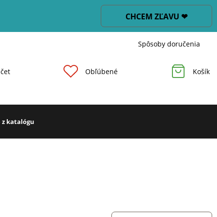
CHCEM ZĽAVU ❤
Spôsoby doručenia
čet
Obľúbené
Košík
 z katalógu