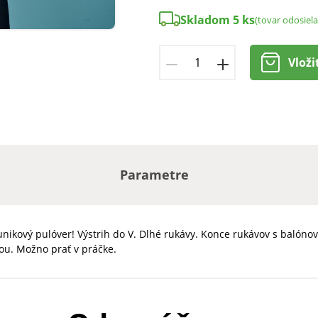
Skladom 5 ks
(tovar odosiel
Vloži
Parametre
a tunikový pulóver! Výstrih do V. Dlhé rukávy. Konce rukávov s bal
ou. Možno prať v práčke.