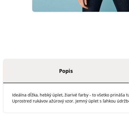
Popis
Ideálna dĺžka, hebký úplet, žiarivé farby - to všetko prináš
Uprostred rukávov ažúrový vzor. Jemný úplet s ľahkou údržb