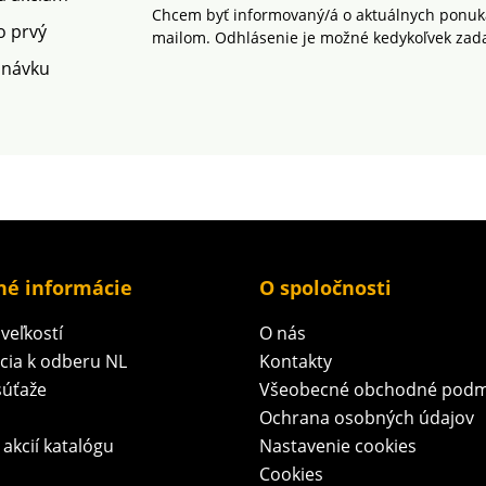
Chcem byť informovaný/á o aktuálnych ponuká
o prvý
mailom. Odhlásenie je možné kedykoľvek zad
dnávku
né informácie
O spoločnosti
veľkostí
O nás
ácia k odberu NL
Kontakty
súťaže
Všeobecné obchodné podm
Ochrana osobných údajov
 akcií katalógu
Nastavenie cookies
Cookies