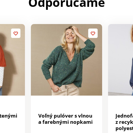
Odporúčame
átenými
Voľný pulóver s vlnou
Jednof
a farebnými nopkami
z recy
polyes