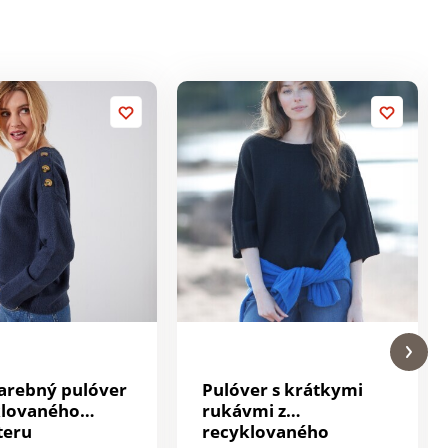
arebný pulóver
Pulóver s krátkymi
klovaného
rukávmi z
teru
recyklovaného