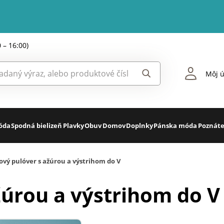
0 – 16:00)
Môj ú
óda
Spodná bielizeň
Plavky
Obuv
Domov
Doplnky
Pánska móda
Poznáte
ový pulóver s ažúrou a výstrihom do V
žúrou a výstrihom do V