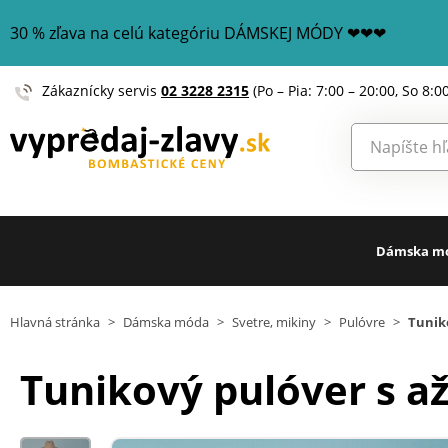
30 % zľava na celú kategóriu DÁMSKEJ MÓDY ❤❤❤
Zákaznícky servis
02 3228 2315
(Po – Pia: 7:00 – 20:00, So 8:0
Dámska m
Hlavná stránka
>
Dámska móda
>
Svetre, mikiny
>
Pulóvre
>
Tunik
Tunikový pulóver s a