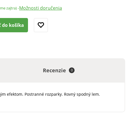
Možnosti doručenia
-
ame zajtra)
ť do košíka
Recenzie
0
ónovým efektom. Postranné rozparky. Rovný spodný lem.