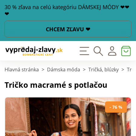
30 % zľava na celú kategóriu DÁMSKEJ MÓDY ❤❤
❤
CHCEM ZĽAVU ❤
Hlavná stránka
>
Dámska móda
>
Tričká, blúzky
>
Tri
Tričko macramé s potlačou
- 76 %