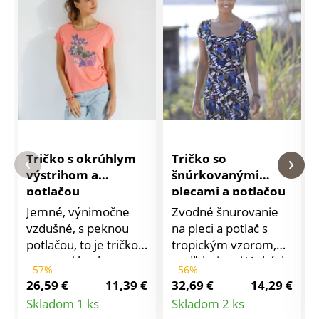
Tričko s okrúhlym
Tričko so
výstrihom a
šnúrkovanými
potlačou
plecami a potlačou
Jemné, výnimočne
Zvodné šnurovanie
vzdušné, s peknou
na pleci a potlač s
potlačou, to je tričko
tropickým vzorom,
zo zmesi bavlny a
podľahnite aj Vy kúzlu
- 57%
- 56%
viskózy. Okrúhly
tohto trička! Vzdušný
26,59 €
11,39 €
32,69 €
14,29 €
výstrih. Krátke rukávy
úplet, ľahká údržba.
Detail
Detail
Skladom 1 ks
Skladom 2 ks
s ohrnutím. Voľné
Módny strih. Okrúhly