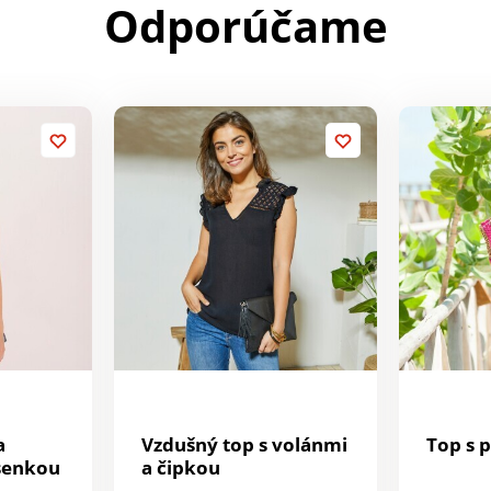
Odporúčame
a
Vzdušný top s volánmi
Top s 
senkou
a čipkou