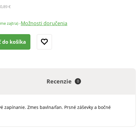
0,89 €
Možnosti doručenia
-
ame zajtra)
ť do košíka
Recenzie
0
é zapínanie. Zmes bavlna/ľan. Prsné záševky a bočné