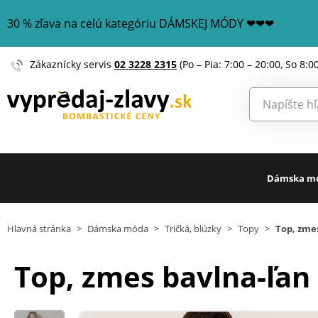
30 % zľava na celú kategóriu DÁMSKEJ MÓDY ❤❤❤
Zákaznícky servis
02 3228 2315
(Po – Pia: 7:00 – 20:00, So 8:0
Dámska m
Hlavná stránka
>
Dámska móda
>
Tričká, blúzky
>
Topy
>
Top, zme
Top, zmes bavlna-ľan