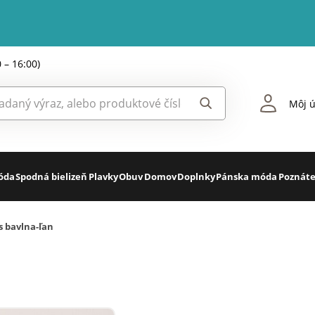
0 – 16:00)
Môj ú
óda
Spodná bielizeň
Plavky
Obuv
Domov
Doplnky
Pánska móda
Poznáte
s bavlna-ľan