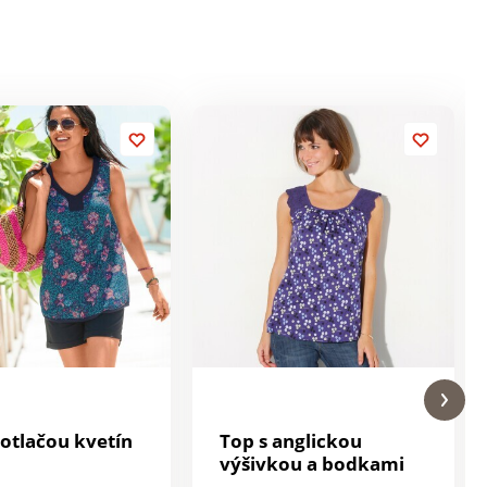
potlačou kvetín
Top s anglickou
výšivkou a bodkami