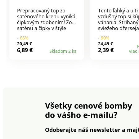
Prepracovaný top zo
Tento ľahký a ult
saténového krepu vyniká
vzdušný top si kú
čipkovým zdobením! Zo
váhania! Strihaný 
saténu a čipky v štýle
sviežeho džerseja
spodnej bielizne. Výstrih
na módne detaily:
- 66%
- 90%
do V s potiahnutými
moderná potlač 
20,49 €
24,49 €
guľatými gombíkmi.
delikátne prepra
N
6,89 €
2,39 €
Skladom 2 ks
viac
Čipka vo výstrihu a v
macramé. Zo vzd
prieramkoch, zvlnené
ľahkého džerseja.
zakončenie. Úzke
Okrúhly výstrih 
nastaviteľné ramienka.
zdôraznený mac
Prsné záševky. Vzadu
náprsenkou, pred
rovný výstrih, pružný
na široké ramien
perfektne držiaci. Rovný
vsadkou nariasen
spodný lem. Možno prať
Rovný spodný lem. Dĺ
v práčke.
cca 64 cm. Materiál
Všetky cenové bomby
džersej 50% bavl
viskóza.
do vášho e-mailu?
Odoberajte náš newsletter a majt