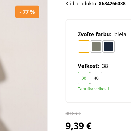
Kód produktu:
X684266038
- 77 %
Zvoľte farbu:
biela
Veľkosť:
38
38
40
Tabuľka veľkostí
40,89 €
9,39 €