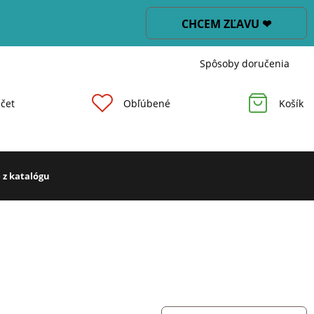
CHCEM ZĽAVU ❤
Spôsoby doručenia
čet
Obľúbené
Košík
 z katalógu