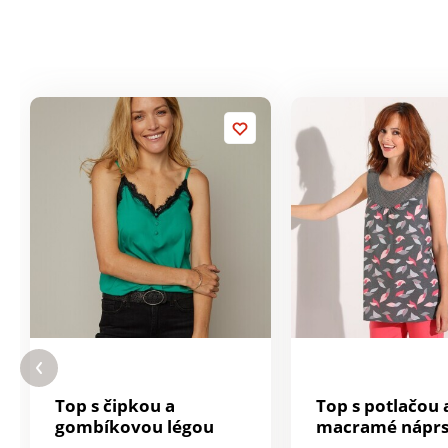
Top s čipkou a
Top s potlačou 
gombíkovou légou
macramé nápr