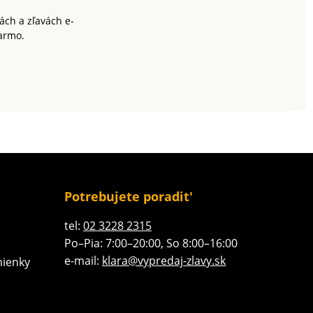
ch a zľavách e-
armo.
Potrebujete poradit'
tel:
02 3228 2315
Po–Pia: 7:00–20:00, So 8:00–16:00
e-mail:
klara@vypredaj-zlavy.sk
ienky