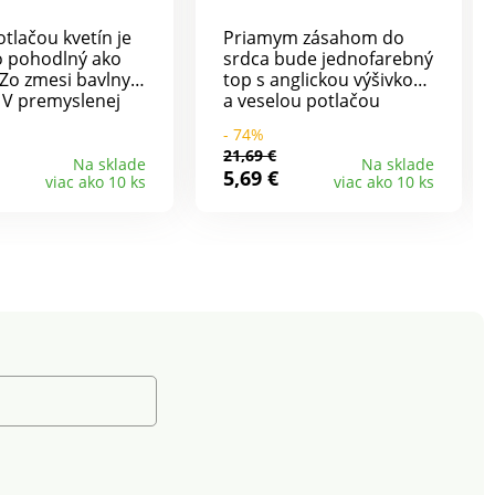
otlačou kvetín je
Priamym zásahom do
o pohodlný ako
srdca bude jednofarebný
 Zo zmesi bavlny-
top s anglickou výšivkou
. V premyslenej
a veselou potlačou
ktorá skoncuje s
biodiek. Okrúhly voľný
- 74%
xami. Srdcový
výstrih. Na ramenách
21,69 €
 so vsadeným
anglická výšivka s
Na sklade
Na sklade
5,69 €
viac ako 10 ks
viac ako 10 ks
stným pruhom.
vlnkovaným zakončením.
ávov. Zaoblený
Vpredu zámiky. Rovný,
tný spodný lem.
rozšírený spodný lem.
Zmes bavlny a viskózy.
Možno prať v práčke.