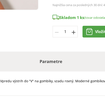
Najnižšia cena za posledných 30 dní:
4
Skladom 1 ks
(tovar odosiel
Vloži
Parametre
 Vpredu výstrih do "V" na gombíky, vzadu rovný. Moderné gombíkov