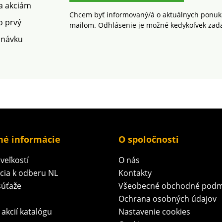
 a akciám
Chcem byť informovaný/á o aktuálnych ponuká
o prvý
mailom. Odhlásenie je možné kedykoľvek zad
dnávku
né informácie
O spoločnosti
veľkostí
O nás
ácia k odberu NL
Kontakty
súťaže
Všeobecné obchodné podm
Ochrana osobných údajov
 akcií katalógu
Nastavenie cookies