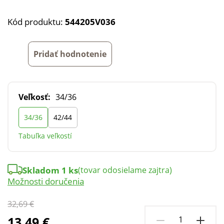
Kód produktu:
544205V036
Pridať hodnotenie
Veľkosť:
34/36
34/36
42/44
Tabuľka veľkostí
Skladom 1 ks
(tovar odosielame zajtra)
Možnosti doručenia
32,69 €
13,49 €