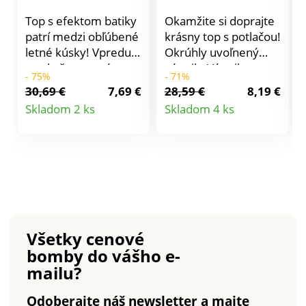
Top s efektom batiky
Okamžite si doprajte
patrí medzi obľúbené
krásny top s potlačou!
letné kúsky! Vpredu a
Okrúhly uvoľnený
vzadu štvorcový
výstrih. Výstrih a
- 75%
- 71%
výstrih zdôraznený
ramienka z macramé.
30,69 €
7,69 €
28,59 €
8,19 €
nariasením. Bez
Rozšírený strih.
Detail
Detail
Skladom 2 ks
Skladom 4 ks
rukávov. Široké
Lichotivá dĺžka.
produktu
produktu
ramienka. Rovný
Vzdušný materiál.
rozšírený spodný
Možno prať v práčke.
lem. Možno prať v
práčke.
Všetky cenové
bomby
do vášho e-
mailu?
Odoberajte náš newsletter a majte