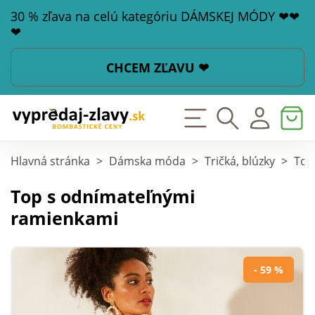
30 % zľava na celú kategóriu DÁMSKEJ MÓDY ❤❤
❤
CHCEM ZĽAVU ❤
Hlavná stránka
>
Dámska móda
>
Tričká, blúzky
>
Top
Top s odnímateľnými
ramienkami
- 59 %