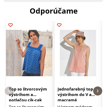
Odporúčame
Top so štvorcovým
Jednofarebný top s
výstrihom a
výstrihom do V a
potlačou cik-cak
macramé
Top so štvorcovým
V letnom módnom