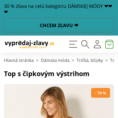
30 % zľava na celú kategóriu DÁMSKEJ MÓDY ❤❤
❤
CHCEM ZĽAVU ❤
Hlavná stránka
>
Dámska móda
>
Tričká, blúzky
>
Top
Top s čipkovým výstrihom
- 74 %