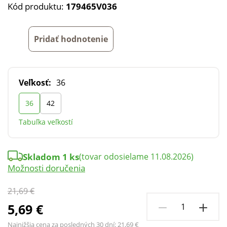
Kód produktu:
179465V036
Pridať hodnotenie
Veľkosť:
36
36
42
Tabuľka veľkostí
Skladom 1 ks
(tovar odosielame 11.08.2026)
Možnosti doručenia
21,69 €
5,69 €
Najnižšia cena za posledných 30 dní:
21,69 €