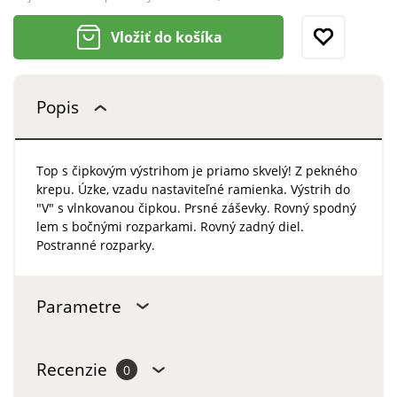
Vložiť do košíka
Popis
Top s čipkovým výstrihom je priamo skvelý! Z pekného
krepu. Úzke, vzadu nastaviteľné ramienka. Výstrih do
"V" s vlnkovanou čipkou. Prsné záševky. Rovný spodný
lem s bočnými rozparkami. Rovný zadný diel.
Postranné rozparky.
Parametre
Recenzie
0