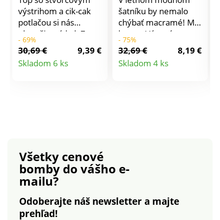
výstrihom a cik-cak
šatníku by nemalo
potlačou si nás
chýbať macramé! My
okamžite získal. Zo
ho pre Vás máme v
- 69%
- 75%
strečového džerseja
podobe tohto
30,69 €
9,39 €
32,69 €
8,19 €
sa príjemne nosí.
krásneho topu zo
Detail
Detail
Skladom 6 ks
Skladom 4 ks
Široký strih pre
vzdušného ľahučkého
produktu
produktu
absolútne pohodlie.
úpletu. Jednofarebný.
Jednofarebný
Výstrih do V s
štvorcový výstrih.
macramé aplikáciou
Vpredu nariasenie.
až po ramená.
Rovný spodný lem.
Macramé s
Vzadu rovný výstrih.
predĺžením na
Možno prať v práčke.
prednom diele
Všetky cenové
zvýrazňujúce
bomby
do vášho e-
ženskosť. Rovný
mailu?
spodný lem. Možno
prať v práčke.
Odoberajte náš newsletter a majte
prehľad!