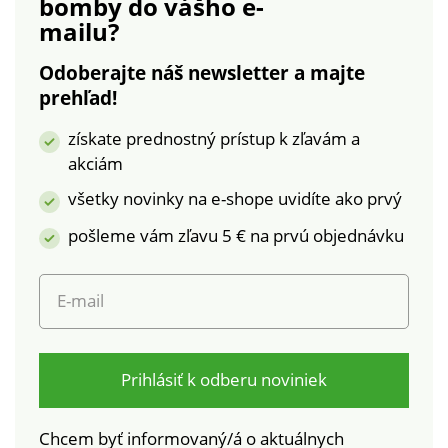
bomby
do vášho e-
Rozšírený spodný
mailu?
lem. Zo vzdušnej
viskózy. Možno prať v
Odoberajte náš newsletter a majte
práčke.
prehľad!
získate prednostný prístup k zľavám a
akciám
všetky novinky na e-shope uvidíte ako prvý
pošleme vám zľavu 5 € na prvú objednávku
E-mail
Prihlásiť k odberu noviniek
Chcem byť informovaný/á o aktuálnych