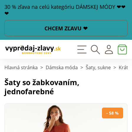
30 % zľava na celú kategóriu DÁMSKEJ MÓDY ❤❤
❤
CHCEM ZĽAVU ❤
Hlavná stránka
>
Dámska móda
>
Šaty, sukne
>
Krátk
Šaty so žabkovaním,
jednofarebné
- 58 %