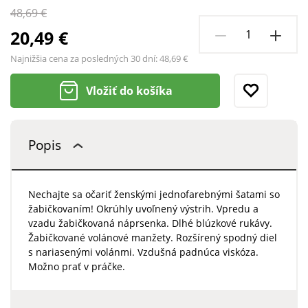
48,69 €
20,49 €
Najnižšia cena za posledných 30 dní:
48,69 €
Vložiť do košíka
Popis
Nechajte sa očariť ženskými jednofarebnými šatami so
žabičkovaním! Okrúhly uvoľnený výstrih. Vpredu a
vzadu žabičkovaná náprsenka. Dlhé blúzkové rukávy.
Žabičkované volánové manžety. Rozšírený spodný diel
s nariasenými volánmi. Vzdušná padnúca viskóza.
Možno prať v práčke.