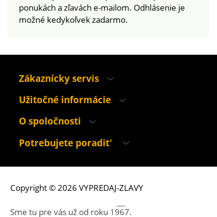
ponukách a zľavách e-mailom. Odhlásenie je
možné kedykoľvek zadarmo.
Zákaznícky servis
Užitočné informácie
O spoločnosti
Potrebujete poradit'
Copyright © 2026 VYPREDAJ-ZLAVY
Sme tu pre vás už od roku
1967.