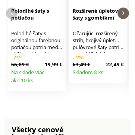
Polodlhé šaty s
Rozšírené úpletové
potlačou
šaty s gombíkmi
Polodlhé šaty s
Očarujúci rozšírený
originálnou farebnou
strih, hrejivý úplet...
potlačou patria medzi
pulóvrové šaty patria
obľúbené letné
medzi šik kúsky
- 65%
- 65%
kúsky! Výstrih do "V"
sezóny! Rozšírený
56,89 €
19,99 €
63,49 €
22,49 €
s gombíkovou légou.
elegantný strih.
Detail
Na sklade viac
Skladom 8 ks
Krátke rukávy. Voľné
Okrúhly výstrih. Dlhé
Detail
ako 10 ks
produktu
plecia. Na ramenách
rukávy. V hornej časti
viazačky zakončené
trupu 3 gombíky so
produktu
strapcami, na
vzhľadom rohoviny.
nastavenie. Na
Spodná časť trupu z
bokoch šnúrky na
vrúbkovaného
zaviazanie vzadu
úpletu. Možno prať v
zvýšia pohodlie.
práčke.
Všetky cenové
Hlboké bočné otvory.