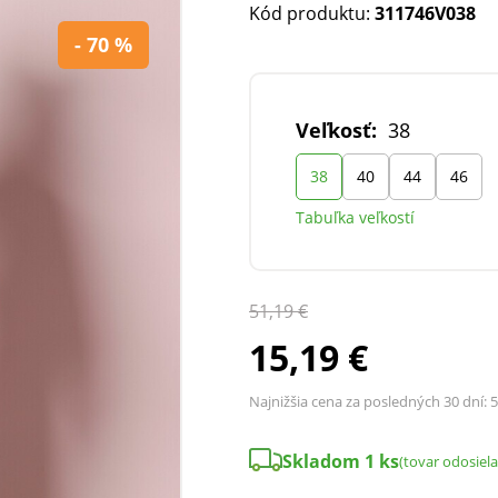
Kód produktu:
311746V038
- 70 %
Veľkosť:
38
38
40
44
46
Tabuľka veľkostí
51,19 €
15,19 €
Najnižšia cena za posledných 30 dní:
5
Skladom 1 ks
(tovar odosiel