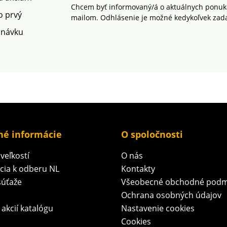
Chcem byť informovaný/á o aktuálnych ponuká
o prvý
mailom. Odhlásenie je možné kedykoľvek zad
dnávku
né informácie
O spoločnosti
veľkostí
O nás
ácia k odberu NL
Kontakty
súťaže
Všeobecné obchodné podm
Ochrana osobných údajov
 akcií katalógu
Nastavenie cookies
Cookies