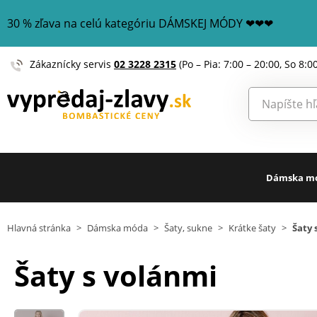
30 % zľava na celú kategóriu DÁMSKEJ MÓDY ❤❤❤
Zákaznícky servis
02 3228 2315
(Po – Pia: 7:00 – 20:00, So 8:0
Dámska m
Hlavná stránka
>
Dámska móda
>
Šaty, sukne
>
Krátke šaty
>
Šaty 
Šaty s volánmi