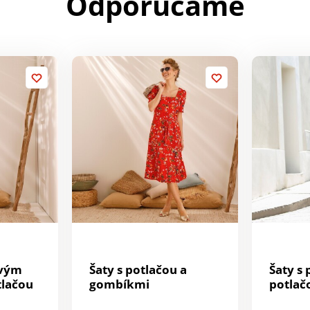
Odporúčame
ovým
Šaty s potlačou a
Šaty s
tlačou
gombíkmi
potlač