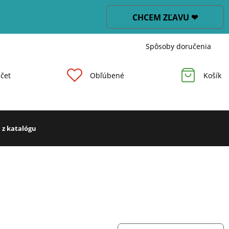
CHCEM ZĽAVU ❤
Spôsoby doručenia
čet
Obľúbené
Košík
 z katalógu