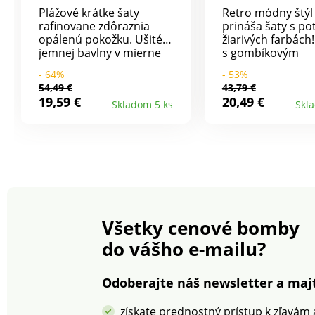
Plážové krátke šaty
Retro módny štý
rafinovane zdôraznia
prináša šaty s po
opálenú pokožku. Ušité z
žiarivých farbách
jemnej bavlny v mierne
s gombíkovým
rozšírenom strihu, ktorý
zapínaním a štv
- 64%
- 53%
pristane každej postave.
výstrihom, vždy 
54,49 €
43,79 €
Rozšírený strih. Okrúhly
skvelou voľbou. 
19,59 €
20,49 €
Skladom 5 ks
Skl
výstrih s prestrihom. 3/4
vzdušného krepu
ženské rukávy. Volánový
štvorcový výstrih.
spodný lem.
Vpredu zapínanie
Jednofarebné. Možno
potiahnuté gombí
prať v práčke.
Predný a zadný d
priliehavý prince
strih. Odnímateľ
zladený opasok.
Rozšírený spodný
Všetky cenové bomby
Možno prať v prá
do vášho e-mailu?
Odoberajte náš newsletter a majt
získate prednostný prístup k zľavám