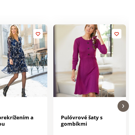
 prekrížením a
Pulóvrové šaty s
ou
gombíkmi