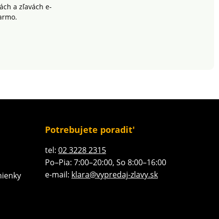
ch a zľavách e-
armo.
Potrebujete poradit'
tel:
02 3228 2315
Po–Pia: 7:00–20:00, So 8:00–16:00
e-mail:
klara@vypredaj-zlavy.sk
ienky