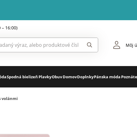
0 – 16:00)
Môj ú
óda
Spodná bielizeň
Plavky
Obuv
Domov
Doplnky
Pánska móda
Poznáte
s volánmi