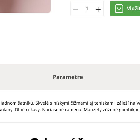
Vloži
Parametre
adnom šatníku. Skvelé s nízkymi čižmami aj teniskami, záleží na Va
volány. Dlhé rukávy. Nariasené ramená. Manžety zúžené gombíko