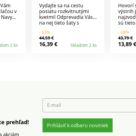
l Vám
Vydajte sa na cestu
Hovorí 
tlačou v
posiatu rozkvitnutými
výstrih 
! Navyše
kvetmi! Odprevadia Vás
najzvo
na nej tieto šaty s
sú tieto
orcovým
módnou potlačou. Z
potlačo
- 63%
- 68%
budú
ľahkého vzdušného
volánov
44,59 €
43,79 €
Zo
krepu. Midi dĺžka.
Šaty so
16,39 €
13,89 
adom 2 ks
Skladom 2 ks
. Módny
Štvorcový výstrih.
efektom
Vpredu zapínanie na
Vpredu 
 na
potiahnuté gombíky.
výstrih 
ky.
Predný a zadný diel v
prsiami
iel má
princesovom strihu pre
nariase
sový
efektívne pohodlie.
bez pod
ný
Odnímateľný farebne
pružný
zladený opasok.
ramenác
 lem.
Rozšírený spodný lem.
spodno
čke.
Možno prať v práčke.
nariase
práčke.
E-mail
e prehľad!
Prihlásiť k odberu noviniek
 a akciám