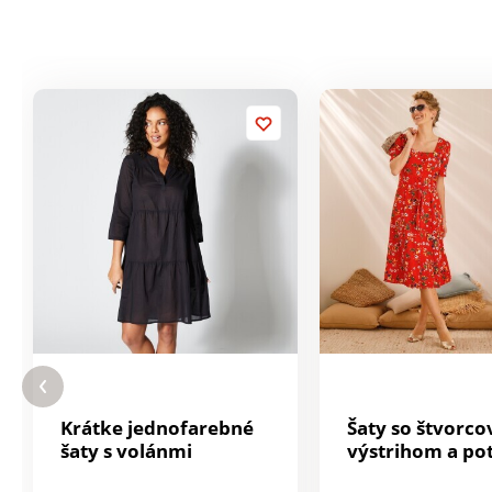
Krátke jednofarebné
Šaty so štvorc
šaty s volánmi
výstrihom a po