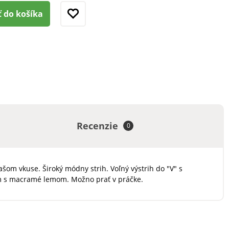
ť do košíka
Recenzie
0
šom vkuse. Široký módny strih. Voľný výstrih do "V" s
m s macramé lemom. Možno prať v práčke.