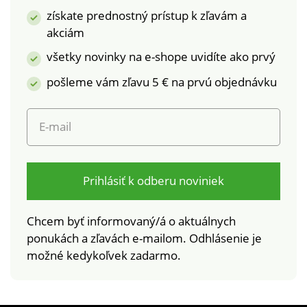
2 klinové vrecká
na široké spektrum
získate prednostný prístup k zľavám a
vpredu. Zvýšený sed.
škodlivých látok a
akciám
Kontrastné prešitie.
výrobok je bezpečný
Standard 100 by
nad rámec platných
všetky novinky na e-shope uvidíte ako prvý
Oeko-Tex (n° CQ
noriem. Možno prať v
pošleme vám zľavu 5 € na prvú objednávku
1216/3 IFTH). Táto
práčke.
známka označuje
textilné výrobky,
E-mail
ktoré boli podrobené
laboratórnym testom
na široké spektrum
škodlivých látok a
Prihlásiť k odberu noviniek
výrobok je bezpečný
nad rámec platných
Chcem byť informovaný/á o aktuálnych
noriem. Možno prať v
ponukách a zľavách e-mailom. Odhlásenie je
práčke.
možné kedykoľvek zadarmo.