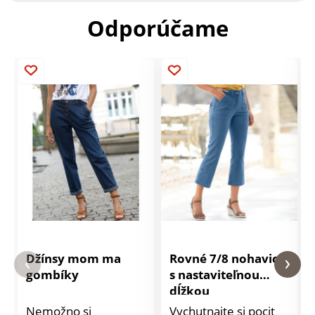
Odporúčame
Džínsy mom ma
Rovné 7/8 nohavice
gombíky
s nastaviteľnou
dĺžkou
Nemožno si
Vychutnajte si pocit