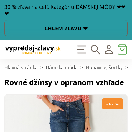
30 % zľava na celú kategóriu DÁMSKEJ MÓDY ❤❤
❤
CHCEM ZĽAVU ❤
Hlavná stránka
>
Dámska móda
>
Nohavice, šortky
>
Rovné džínsy v opranom vzhľade
- 67 %