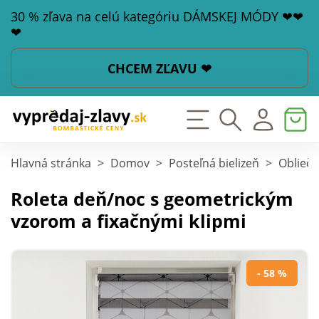
30 % zľava na celú kategóriu DÁMSKEJ MÓDY ❤❤
❤
CHCEM ZĽAVU ❤
Hlavná stránka
>
Domov
>
Posteľná bielizeň
>
Obliečk
Roleta deň/noc s geometrickým
vzorom a fixačnými klipmi
- 58 %