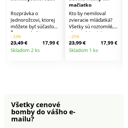
mačiatko
Rozprávka o
Kto by nemiloval
Jednorožcovi, ktorej
zvieracie mláďatká?
môžete byť súčasťou.
Všetky sú roztomilé,
Že neveríte? Je to
ale medzi najviac
- 23%
- 25%
jednoduchšie, než ste
obľúbené patria malí
23,49 €
17,99 €
23,99 €
17,99 €
si mysleli. Stačí si
psíci a mačičky. Na
Detail
Detail
Skladom 2 ks
Skladom 1 ks
ľahnúť do obliečok s
našich obliečkach
produktu
produktu
jednorožcom, zavrieť
máte hneď dvojitú
oči a snívať. Obliečky
dávku roztomilosti.
v magických farbách
Obliečky so
oživia každú izbu či
šteniatkom Husky a
spálňu. Sú
mačiatko Modrej
obojstranné, s
britskej mačičky si
nápismi "Fabulous", v
obľúbia všetci
Všetky cenové
preklade
milovníci zvieratiek.
bomby
do vášho e-
znamenajúce
Vrchná strana
mailu?
"Báječný". Obliečky
zobrazuje fototlač
majú praktické
zvieratiek a reverzná