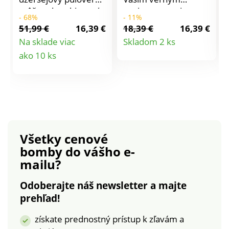
môžete kombinovať
spojencom v zimnom
- 68%
- 11%
podľa vlastnej
období. Jemný
51,99 €
16,39 €
18,39 €
16,39 €
fantázie. Okrúhly
vrúbkovaný úplet.
Detail
Na sklade viac
Skladom 2 ks
výstrih. Dlhé rukávy
Polo golier. Dlhé
Detail
ako 10 ks
produktu
zúžené
rukávy. Rovný
vrúbkovanými
spodný lem. Standard
produktu
manžetami. Voľné
100 by Oeko-Tex (n°
ramená. Vpredu
CQ 1216/3-IFTH).
výšivka kvetov.
Táto známka
Jednofarebný zadný
označuje textilné
diel.
výrobky, ktoré boli
Všetky cenové
podrobené
bomby
do vášho e-
laboratórnym testom
mailu?
na široké spektrum
škodlivých látok a
Odoberajte náš newsletter a majte
výrobok je bezpečný
prehľad!
nad rámec platných
noriem. Možno prať v
získate prednostný prístup k zľavám a
práčke.