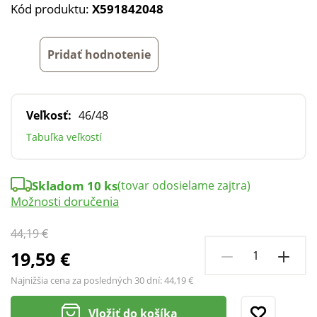
Kód produktu:
X591842048
Pridať hodnotenie
Veľkosť:
46/48
Tabuľka veľkostí
Skladom 10 ks
(tovar odosielame zajtra)
Možnosti doručenia
44,19 €
19,59 €
Najnižšia cena za posledných 30 dní:
44,19 €
Vložiť do košíka