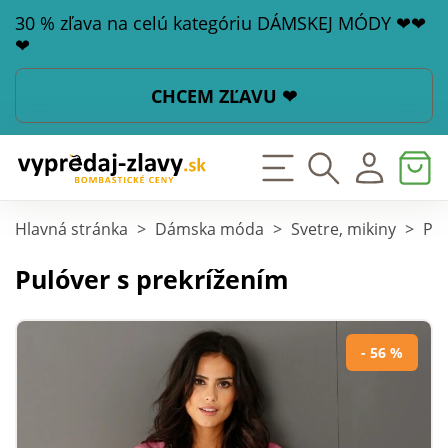
30 % zľava na celú kategóriu DÁMSKEJ MÓDY ❤❤
❤
CHCEM ZĽAVU ❤
Hlavná stránka
>
Dámska móda
>
Svetre, mikiny
>
Pul
Pulóver s prekrížením
- 56 %