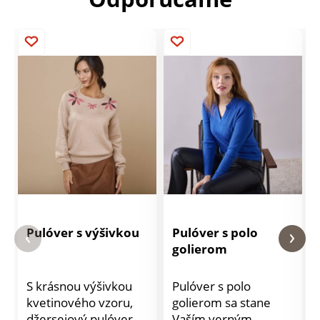
Pulóver s výšivkou
Pulóver s polo
golierom
S krásnou výšivkou
Pulóver s polo
kvetinového vzoru,
golierom sa stane
džersejový pulóver
Vaším verným