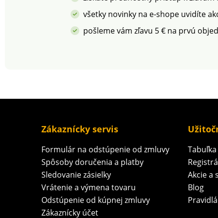
Standard 100.• Kvalitná
priedušné Kvalitná 100%
100% bavlna - certifikát
bavlna - certifiká
všetky novinky na e-shope uvidíte ak
ÖKO-TEX Standard 100.•
TEX Standard 100. 
pošleme vám zľavu 5 € na prvú obje
Na jednolôžko • Praktické
jednolôžko Praktické
zipsové zapínanie• Pre
zipsové zapínanie Pr
deti i dospelých• Jemné a
deti i dospelých Dlhá
priedušné Odporúčanie:
životnosť a
obliečky perte z rubovej
stálofarebnosť
strany so zapnutým
Odporúčanie: obl
zipsom a podľa pokynov
perte z rubovej s
uvedených na obale.
zapnutým zipsom
podľa pokynov
uvedených na ob
Zákaznícky servis
Užitoč
Formulár na odstúpenie od zmluvy
Tabuľka 
Spôsoby doručenia a platby
Registr
Sledovanie zásielky
Akcie a 
Vrátenie a výmena tovaru
Blog
Odstúpenie od kúpnej zmluvy
Pravidlá
Zákaznícky účet