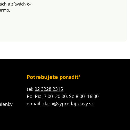
 ponuke.
v našej ponuke.
ch a zľavách e-
armo.
Potrebujete poradit'
tel:
02 3228 2315
Po–Pia: 7:00–20:00, So 8:00–16:00
e-mail:
klara@vypredaj-zlavy.sk
ienky