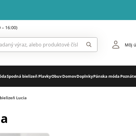
0 – 16:00)
Môj ú
óda
Spodná bielizeň
Plavky
Obuv
Domov
Doplnky
Pánska móda
Poznáte
bielizeň Lucia
ia