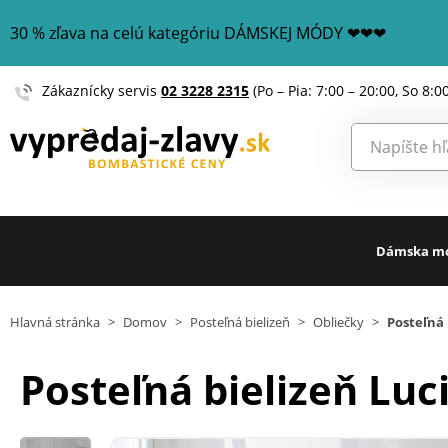
30 % zľava na celú kategóriu DÁMSKEJ MÓDY ❤❤❤
Zákaznícky servis
02 3228 2315
(Po – Pia: 7:00 – 20:00, So 8:0
Dámska m
Hlavná stránka
>
Domov
>
Posteľná bielizeň
>
Obliečky
>
Posteľná 
Posteľná bielizeň Luc