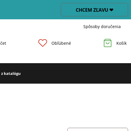
CHCEM ZĽAVU ❤
Spôsoby doručenia
čet
Obľúbené
Košík
 z katalógu