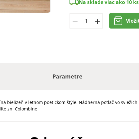
Na sklade viac ako 10 ks
Vloži
Parametre
eľná bielizeň v letnom poetickom štýle. Nádherná potlač vo svieži
alite zn. Colombine