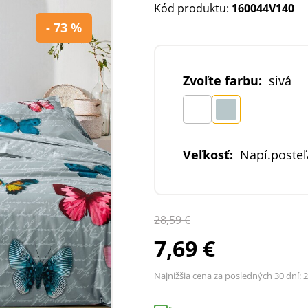
Kód produktu:
160044V140
- 73 %
Zvoľte farbu:
sivá
Veľkosť:
Napí.posteľ
28,59 €
7,69 €
Najnižšia cena za posledných 30 dní:
2