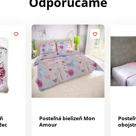
Odporúčame
eň
Posteľná bielizeň Mon
Posteľn
žec
Amour
obojst